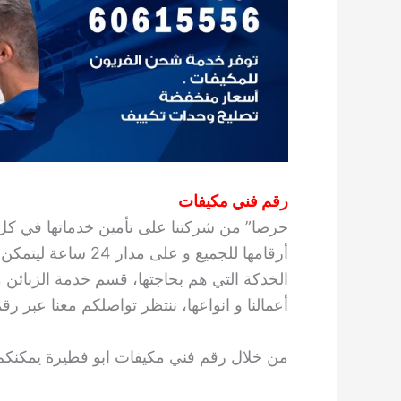
رقم فني مكيفات
حرصا” من شركتنا على تأمين خدماتها في كل
أرقامها للجميع و عل
الخدكة التي هم بحاجتها، قسم خدمة الزبائن
أعمالنا و انواعها، ننتظر تواصلكم معنا عبر رق
من خلال رقم فني مكيفات ابو فطيرة يمكنكم 