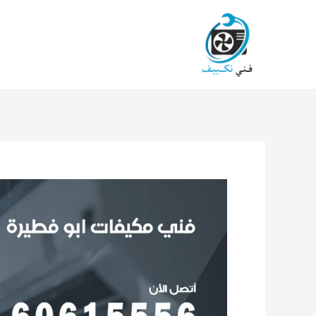
خطي
لى
لمحتوى