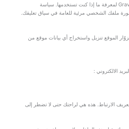
قد يتم توفير سلسلة مجهولة المصدر تم إنشاؤها من عنوان بريدك الإلكتروني (وتسمى أيضًا hash) إلى خدمة Gravatar لمعرفة ما إذا كنت تستخدمها. سياسة
 موقع الويب، يجب تجنب تحميل الصور مع بيانات الموقع المضمنة (EXIF GPS). يمكن لزوّار الموقع تنزيل واستخراج أي بيانات موقع من
عريف الارتباط. هذه هي لراحتك حتى لا تضطر إلى