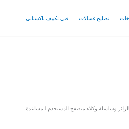
خات
تصليح غسالات
فني تكييف باكستاني
قاتهم على الموقع، نجمع البيانات الموضحة في نموذج التعليقات، وكذلك عنوان IP الخاص بالزائر وسلسلة وكلاء متصفح المستخدم للمساعدة