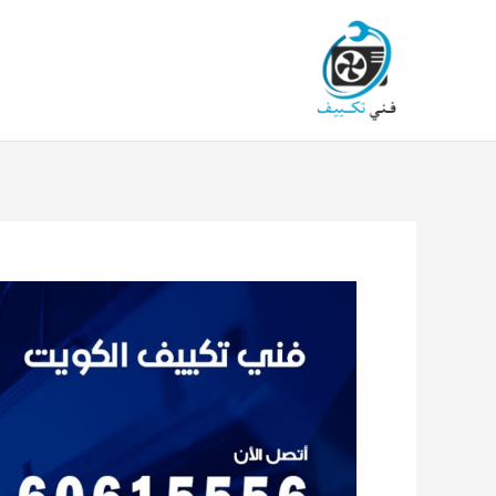
خطي
لى
لمحتوى