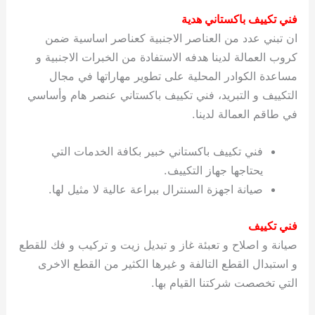
ي
ت
ت
ك
خ
فني تكييف باكستاني هدية
ب
و
ي
ان تبني عدد من العناصر الاجنبية كعناصر اساسية ضمن
ا
ع
ص
كروب العمالة لدينا هدفه الاستفادة من الخبرات الاجنبية و
ل
ا
ك
د
مساعدة الكوادر المحلية على تطوير مهاراتها في مجال
و
ي
التكييف و التبريد، فني تكييف باكستاني عنصر هام وأساسي
ي
ة
في طاقم العمالة لدينا.
ت
فني تكييف باكستاني خبير بكافة الخدمات التي
يحتاجها جهاز التكييف.
صيانة اجهزة السنترال ببراعة عالية لا مثيل لها.
فني تكييف
صيانة و اصلاح و تعبئة غاز و تبديل زيت و تركيب و فك للقطع
و استبدال القطع التالفة و غيرها الكثير من القطع الاخرى
التي تخصصت شركتنا القيام بها.