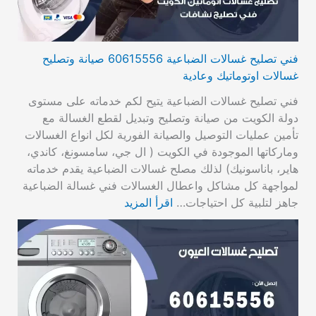
فني تصليح غسالات الضباعية 60615556 صيانة وتصليح
غسالات اوتوماتيك وعادية
فني تصليح غسالات الضباعية يتيح لكم خدماته على مستوى
دولة الكويت من صيانة وتصليح وتبديل لقطع الغسالة مع
تأمين عمليات التوصيل والصيانة الفورية لكل انواع الغسالات
وماركاتها الموجودة في الكويت ( ال جي، سامسونغ، كاندي،
هاير، باناسونيك) لذلك مصلح غسالات الضباعية يقدم خدماته
لمواجهة كل مشاكل واعطال الغسالات فني غسالة الضباعية
جاهز لتلبية كل احتياجات…
اقرأ المزيد