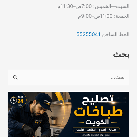
السبت—الخميس: 7:00ص–11:30م
الجمعة: 11:00ص–9:00م
الخط الساخن
55255041
بحث
ا
ل
ب
ح
ث
ع