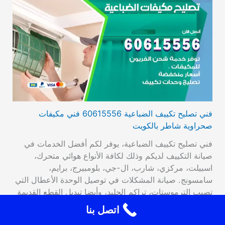
فني تصليح تكييف الضباعية 60615556 فني مكيفات
صحراوية شاطر بالكويت
فني تصليح تكييف الضباعية، يوفر لكم أفضل الخدمات في
صيانة التكييف لديكم وذلك لكافة الأنواع هوائي متحرك،
اسبيلت، مركزي، شارب، ال-جي، بلومبيرج، برايم،
سامسونج. صيانة المشكلات في توصيل الوحدة الأعطال التي
تصيب الترموستات، تراكم الجليد، وأيضا تبديل القطع القديمة
بقطع جديدة عالية الأداء والجودة، فحص مستوى الغاز من
اتصل بنا
قبل اختصاصيين استبدال القواطع والصمامات. فني تصليح…