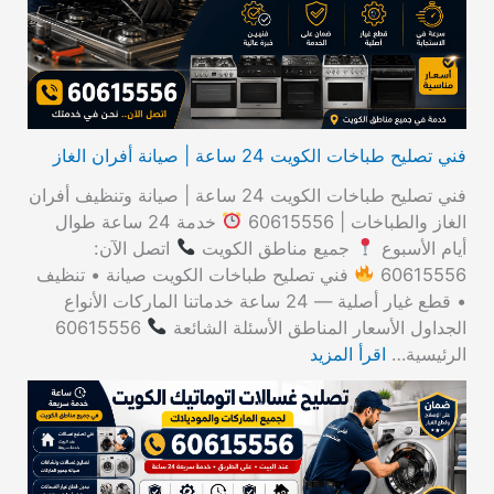
ن
:
فني تصليح طباخات الكويت 24 ساعة | صيانة أفران الغاز
فني تصليح طباخات الكويت 24 ساعة | صيانة وتنظيف أفران
الغاز والطباخات | 60615556
خدمة 24 ساعة طوال
أيام الأسبوع
جميع مناطق الكويت
اتصل الآن:
60615556
فني تصليح طباخات الكويت صيانة • تنظيف
• قطع غيار أصلية — 24 ساعة خدماتنا الماركات الأنواع
الجداول الأسعار المناطق الأسئلة الشائعة
60615556
الرئيسية…
اقرأ المزيد