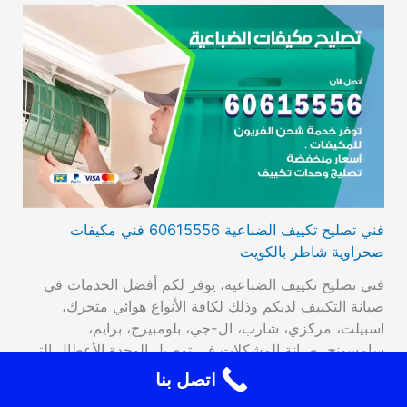
فني تصليح تكييف الضباعية 60615556 فني مكيفات
صحراوية شاطر بالكويت
فني تصليح تكييف الضباعية، يوفر لكم أفضل الخدمات في
صيانة التكييف لديكم وذلك لكافة الأنواع هوائي متحرك،
اسبيلت، مركزي، شارب، ال-جي، بلومبيرج، برايم،
سامسونج. صيانة المشكلات في توصيل الوحدة الأعطال التي
تصيب الترموستات، تراكم الجليد، وأيضا تبديل القطع القديمة
اتصل بنا
بقطع جديدة عالية الأداء والجودة، فحص مستوى الغاز من