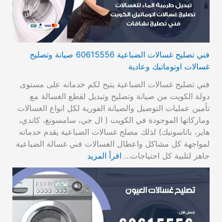
فني تصليح غسالات الضباعية 60615556 صيانة وتصليح
غسالات اوتوماتيك وعادية
فني تصليح غسالات الضباعية يتيح لكم خدماته على مستوى
دولة الكويت من صيانة وتصليح وتبديل لقطع الغسالة مع
تأمين عمليات التوصيل والصيانة الفورية لكل انواع الغسالات
وماركاتها الموجودة في الكويت ( ال جي، سامسونغ، كاندي،
هاير، باناسونيك) لذلك مصلح غسالات الضباعية يقدم خدماته
لمواجهة كل مشاكل واعطال الغسالات فني غسالة الضباعية
جاهز لتلبية كل احتياجات…
اقرأ المزيد