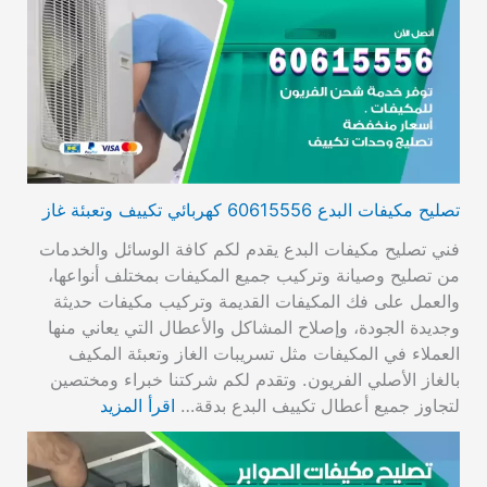
تصليح مكيفات البدع 60615556 كهربائي تكييف وتعبئة غاز
فني تصليح مكيفات البدع يقدم لكم كافة الوسائل والخدمات
من تصليح وصيانة وتركيب جميع المكيفات بمختلف أنواعها،
والعمل على فك المكيفات القديمة وتركيب مكيفات حديثة
وجديدة الجودة، وإصلاح المشاكل والأعطال التي يعاني منها
العملاء في المكيفات مثل تسريبات الغاز وتعبئة المكيف
بالغاز الأصلي الفريون. وتقدم لكم شركتنا خبراء ومختصين
لتجاوز جميع أعطال تكييف البدع بدقة…
اقرأ المزيد