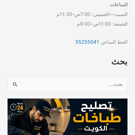
الساعات
السبت—الخميس: 7:00ص–11:30م
الجمعة: 11:00ص–9:00م
الخط الساخن
55255041
بحث
ا
ل
ب
ح
ث
ع