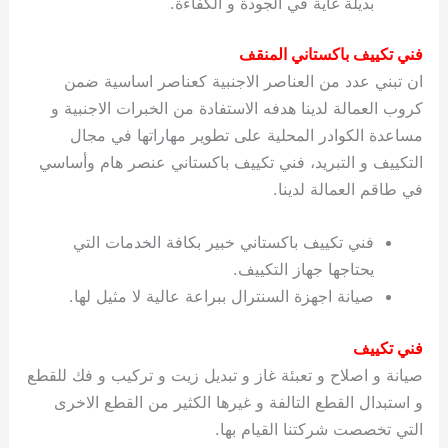
بديلة غاية في الجودة و الكفاءة.
ي
ت
ت
ك
خ
ب
و
ي
فني تكييف باكستاني المنقف
ا
ع
ص
ان تبني عدد من العناصر الاجنبية كعناصر اساسية ضمن
ل
ا
ك
د
كروب العمالة لدينا هدفه الاستفادة من الخبرات الاجنبية و
و
ي
مساعدة الكوادر المحلية على تطوير مهاراتها في مجال
ي
ة
التكييف و التبريد، فني تكييف باكستاني عنصر هام وأساسي
ت
في طاقم العمالة لدينا.
فني تكييف باكستاني خبير بكافة الخدمات التي
يحتاجها جهاز التكييف.
صيانة اجهزة السنترال ببراعة عالية لا مثيل لها.
فني تكييف
صيانة و اصلاح و تعبئة غاز و تبديل زيت و تركيب و فك للقطع
و استبدال القطع التالفة و غيرها الكثير من القطع الاخرى
التي تخصصت شركتنا القيام بها.