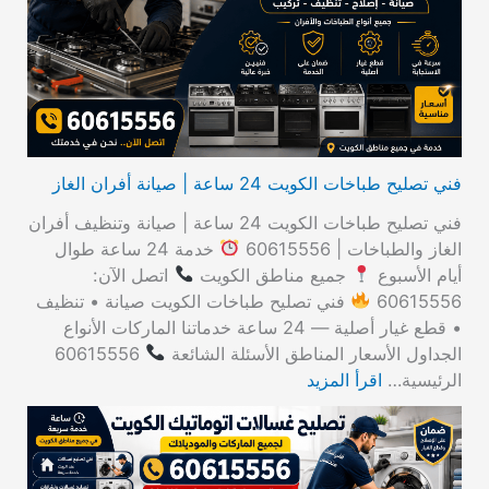
ن
:
فني تصليح طباخات الكويت 24 ساعة | صيانة أفران الغاز
فني تصليح طباخات الكويت 24 ساعة | صيانة وتنظيف أفران
الغاز والطباخات | 60615556
خدمة 24 ساعة طوال
أيام الأسبوع
جميع مناطق الكويت
اتصل الآن:
60615556
فني تصليح طباخات الكويت صيانة • تنظيف
• قطع غيار أصلية — 24 ساعة خدماتنا الماركات الأنواع
الجداول الأسعار المناطق الأسئلة الشائعة
60615556
الرئيسية…
اقرأ المزيد