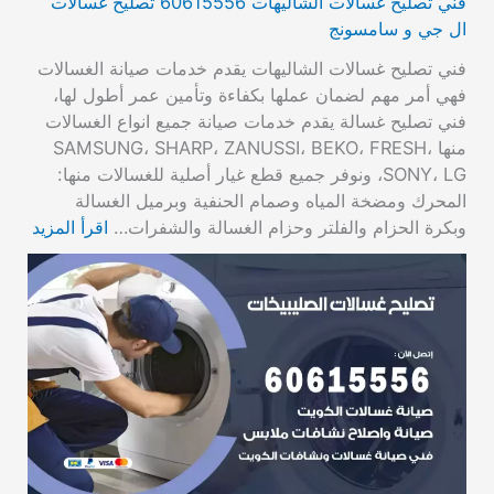
فني تصليح غسالات الشاليهات 60615556 تصليح غسالات
ال جي و سامسونج
فني تصليح غسالات الشاليهات يقدم خدمات صيانة الغسالات
فهي أمر مهم لضمان عملها بكفاءة وتأمين عمر أطول لها،
فني تصليح غسالة يقدم خدمات صيانة جميع انواع الغسالات
منها SAMSUNG، SHARP، ZANUSSI، BEKO، FRESH،
SONY، LG، ونوفر جميع قطع غيار أصلية للغسالات منها:
المحرك ومضخة المياه وصمام الحنفية وبرميل الغسالة
وبكرة الحزام والفلتر وحزام الغسالة والشفرات…
اقرأ المزيد