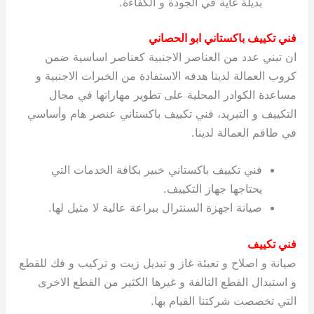
بديلة غاية في الجودة و الكفاءة.
ي
ت
ت
ك
خ
ب
و
ي
فني تكييف باكستاني ابو الحصاني
ا
ع
ص
ان تبني عدد من العناصر الاجنبية كعناصر اساسية ضمن
ل
ا
ك
د
كروب العمالة لدينا هدفه الاستفادة من الخبرات الاجنبية و
و
ي
مساعدة الكوادر المحلية على تطوير مهاراتها في مجال
ي
ة
التكييف و التبريد، فني تكييف باكستاني عنصر هام وأساسي
ت
في طاقم العمالة لدينا.
فني تكييف باكستاني خبير بكافة الخدمات التي
يحتاجها جهاز التكييف.
صيانة اجهزة السنترال ببراعة عالية لا مثيل لها.
فني تكييف
صيانة و اصلاح و تعبئة غاز و تبديل زيت و تركيب و فك للقطع
و استبدال القطع التالفة و غيرها الكثير من القطع الاخرى
التي تخصصت شركتنا القيام بها.