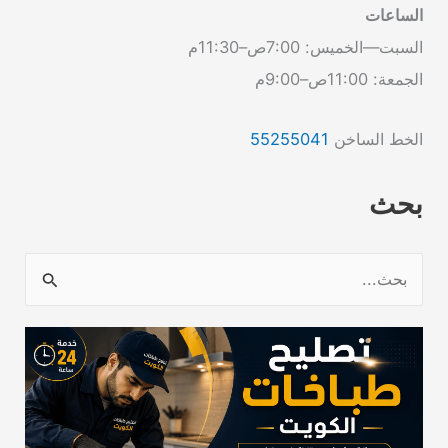
الساعات
السبت—الخميس: 7:00ص–11:30م
الجمعة: 11:00ص–9:00م
الخط الساخن
55255041
بحث
ا
ل
ب
ح
ث
ع