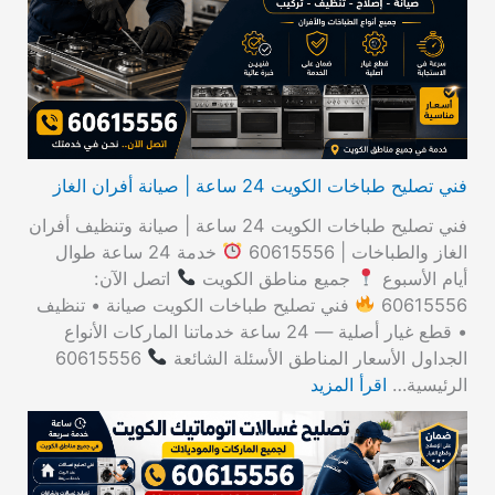
ن
:
فني تصليح طباخات الكويت 24 ساعة | صيانة أفران الغاز
فني تصليح طباخات الكويت 24 ساعة | صيانة وتنظيف أفران
الغاز والطباخات | 60615556
خدمة 24 ساعة طوال
أيام الأسبوع
جميع مناطق الكويت
اتصل الآن:
60615556
فني تصليح طباخات الكويت صيانة • تنظيف
• قطع غيار أصلية — 24 ساعة خدماتنا الماركات الأنواع
الجداول الأسعار المناطق الأسئلة الشائعة
60615556
الرئيسية…
اقرأ المزيد