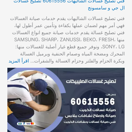
فني تصليح غسالات الشاليهات 60615556 تصليح غسالات
ال جي و سامسونج
فني تصليح غسالات الشاليهات يقدم خدمات صيانة الغسالات
فهي أمر مهم لضمان عملها بكفاءة وتأمين عمر أطول لها،
فني تصليح غسالة يقدم خدمات صيانة جميع انواع الغسالات
منها SAMSUNG، SHARP، ZANUSSI، BEKO، FRESH،
SONY، LG، ونوفر جميع قطع غيار أصلية للغسالات منها:
المحرك ومضخة المياه وصمام الحنفية وبرميل الغسالة
وبكرة الحزام والفلتر وحزام الغسالة والشفرات…
اقرأ المزيد