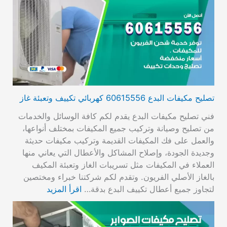
تصليح مكيفات البدع 60615556 كهربائي تكييف وتعبئة غاز
فني تصليح مكيفات البدع يقدم لكم كافة الوسائل والخدمات
من تصليح وصيانة وتركيب جميع المكيفات بمختلف أنواعها،
والعمل على فك المكيفات القديمة وتركيب مكيفات حديثة
وجديدة الجودة، وإصلاح المشاكل والأعطال التي يعاني منها
العملاء في المكيفات مثل تسريبات الغاز وتعبئة المكيف
بالغاز الأصلي الفريون. وتقدم لكم شركتنا خبراء ومختصين
لتجاوز جميع أعطال تكييف البدع بدقة…
اقرأ المزيد