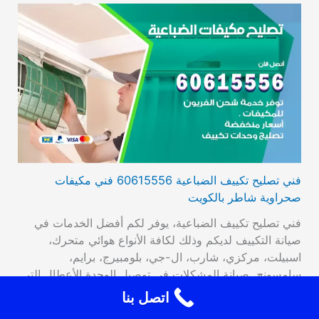
فني تصليح تكييف الضباعية 60615556 فني مكيفات
صحراوية شاطر بالكويت
فني تصليح تكييف الضباعية، يوفر لكم أفضل الخدمات في
صيانة التكييف لديكم وذلك لكافة الأنواع هوائي متحرك،
اسبيلت، مركزي، شارب، ال-جي، بلومبيرج، برايم،
سامسونج. صيانة المشكلات في توصيل الوحدة الأعطال التي
تصيب الترموستات، تراكم الجليد، وأيضا تبديل القطع القديمة
اتصل بنا
بقطع جديدة عالية الأداء والجودة، فحص مستوى الغاز من