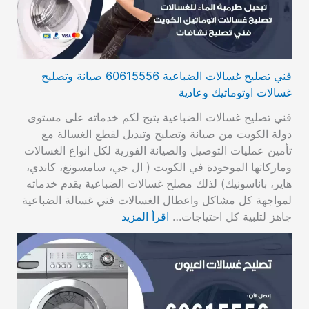
فني تصليح غسالات الضباعية 60615556 صيانة وتصليح
غسالات اوتوماتيك وعادية
فني تصليح غسالات الضباعية يتيح لكم خدماته على مستوى
دولة الكويت من صيانة وتصليح وتبديل لقطع الغسالة مع
تأمين عمليات التوصيل والصيانة الفورية لكل انواع الغسالات
وماركاتها الموجودة في الكويت ( ال جي، سامسونغ، كاندي،
هاير، باناسونيك) لذلك مصلح غسالات الضباعية يقدم خدماته
لمواجهة كل مشاكل واعطال الغسالات فني غسالة الضباعية
جاهز لتلبية كل احتياجات…
اقرأ المزيد