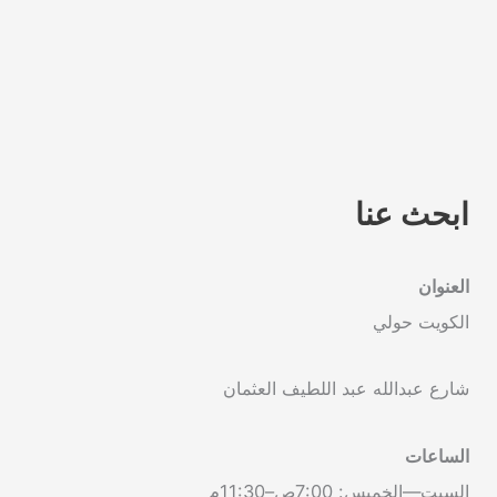
ابحث عنا
العنوان
الكويت حولي
شارع عبدالله عبد اللطيف العثمان
الساعات
السبت—الخميس: 7:00ص–11:30م