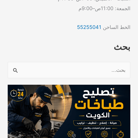
الجمعة: 11:00ص–9:00م
الخط الساخن
55255041
بحث
ا
ل
ب
ح
ث
ع
ن