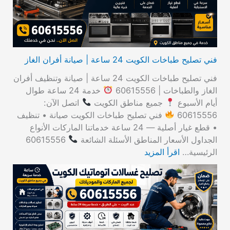
:
فني تصليح طباخات الكويت 24 ساعة | صيانة أفران الغاز
فني تصليح طباخات الكويت 24 ساعة | صيانة وتنظيف أفران
الغاز والطباخات | 60615556
خدمة 24 ساعة طوال
أيام الأسبوع
جميع مناطق الكويت
اتصل الآن:
60615556
فني تصليح طباخات الكويت صيانة • تنظيف
• قطع غيار أصلية — 24 ساعة خدماتنا الماركات الأنواع
الجداول الأسعار المناطق الأسئلة الشائعة
60615556
الرئيسية…
اقرأ المزيد