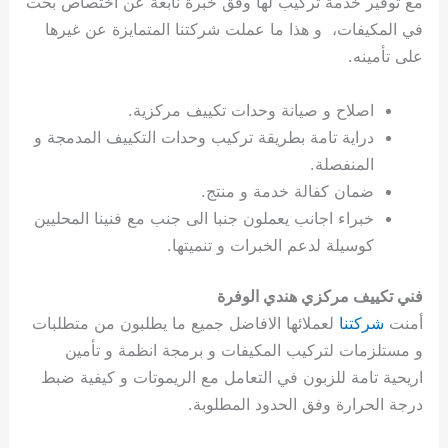
مع توفير خدمة تركيب لها وفق خبرة نابعة عن اختصاص بحت
ي
ت
ت
ك
خ
في المكيفات، و هذا ما عملت شركتنا المتمايزة عن غيرها
ب
و
ي
على تأمينه.
ا
ع
ص
ل
ا
ك
د
اصلاح و صيانة وحدات تكييف مركزية.
و
ي
دراية تامة بطريقة تركيب وحدات التكييف المدمجة و
ي
ة
المنفصلة.
ت
ضمان كفالة خدمة و منتج.
خبراء اجانب يعملون جنبا الى جنب مع فنينا المحليين
كوسيلة لدعم الخبرات و تنميتها.
فني تكييف مركزي هندي الوفرة
أمنت
شركتنا
لعملائها الافاضل جميع ما يطلبون من متطلبات
و مستلزمات لتركيب المكيفات و برمجة انظمة و تأمين
اريحية تامة للزبون في التعامل مع الريموتات و كيفية ضبط
درجة الحرارة وفق الحدود المطلوبة.