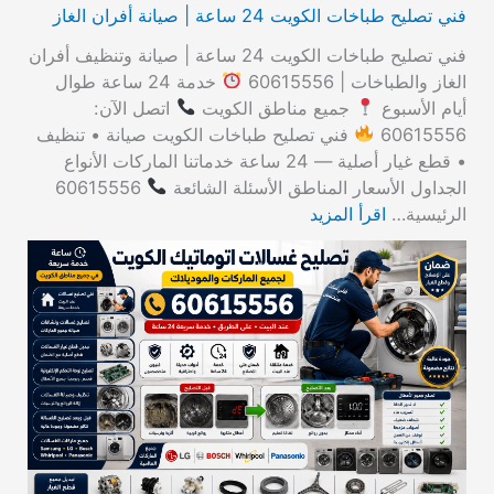
فني تصليح طباخات الكويت 24 ساعة | صيانة أفران الغاز
فني تصليح طباخات الكويت 24 ساعة | صيانة وتنظيف أفران
الغاز والطباخات | 60615556
خدمة 24 ساعة طوال
أيام الأسبوع
جميع مناطق الكويت
اتصل الآن:
60615556
فني تصليح طباخات الكويت صيانة • تنظيف
• قطع غيار أصلية — 24 ساعة خدماتنا الماركات الأنواع
الجداول الأسعار المناطق الأسئلة الشائعة
60615556
الرئيسية…
اقرأ المزيد