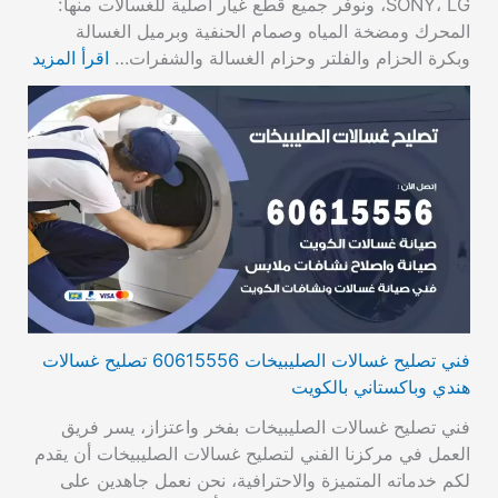
SONY، LG، ونوفر جميع قطع غيار أصلية للغسالات منها:
المحرك ومضخة المياه وصمام الحنفية وبرميل الغسالة
وبكرة الحزام والفلتر وحزام الغسالة والشفرات…
اقرأ المزيد
فني تصليح غسالات الصليبيخات 60615556 تصليح غسالات
هندي وباكستاني بالكويت
فني تصليح غسالات الصليبيخات بفخر واعتزاز، يسر فريق
العمل في مركزنا الفني لتصليح غسالات الصليبيخات أن يقدم
لكم خدماته المتميزة والاحترافية، نحن نعمل جاهدين على