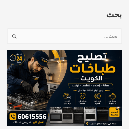
بحث
ا
ل
ب
ح
ث
ع
ن
: