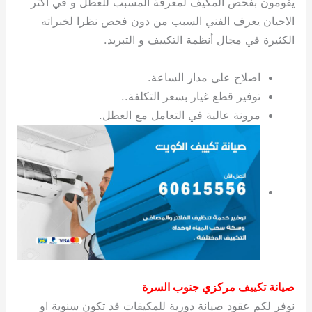
يقومون بفحص المكيف لمعرفة المسبب للعطل و في اكثر
ي
ت
ت
ك
خ
الاحيان يعرف الفني السبب من دون فحص نظرا لخبراته
ب
و
ي
الكثيرة في مجال أنظمة التكييف و التبريد.
ا
ع
ص
ل
ا
ك
د
اصلاح على مدار الساعة.
و
ي
توفير قطع غيار بسعر التكلفة..
ي
ة
مرونة عالية في التعامل مع العطل.
ت
صيانة تكييف مركزي جنوب السرة
نوفر لكم عقود صيانة دورية للمكيفات قد تكون سنوية او