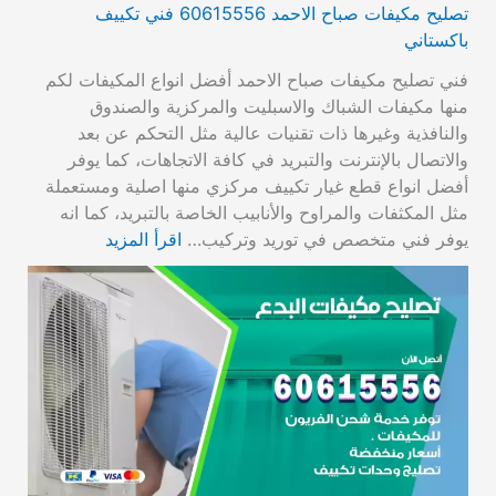
تصليح مكيفات صباح الاحمد 60615556 فني تكييف
باكستاني
فني تصليح مكيفات صباح الاحمد أفضل انواع المكيفات لكم
منها مكيفات الشباك والاسبليت والمركزية والصندوق
والنافذية وغيرها ذات تقنيات عالية مثل التحكم عن بعد
والاتصال بالإنترنت والتبريد في كافة الاتجاهات، كما يوفر
أفضل انواع قطع غيار تكييف مركزي منها اصلية ومستعملة
مثل المكثفات والمراوح والأنابيب الخاصة بالتبريد، كما انه
يوفر فني متخصص في توريد وتركيب…
اقرأ المزيد