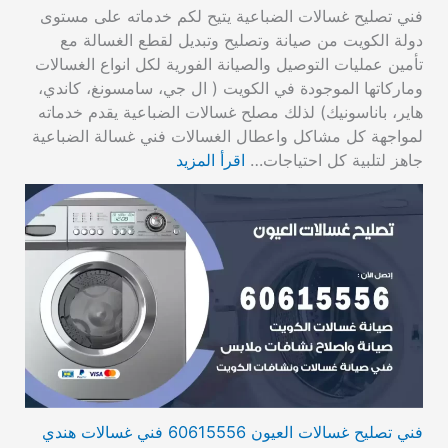
فني تصليح غسالات الضباعية يتيح لكم خدماته على مستوى
دولة الكويت من صيانة وتصليح وتبديل لقطع الغسالة مع
تأمين عمليات التوصيل والصيانة الفورية لكل انواع الغسالات
وماركاتها الموجودة في الكويت ( ال جي، سامسونغ، كاندي،
هاير، باناسونيك) لذلك مصلح غسالات الضباعية يقدم خدماته
لمواجهة كل مشاكل واعطال الغسالات فني غسالة الضباعية
جاهز لتلبية كل احتياجات…
اقرأ المزيد
فني تصليح غسالات العيون 60615556 فني غسالات هندي