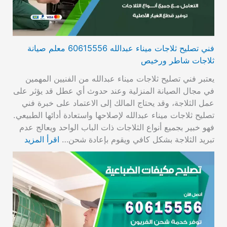
فني تصليح ثلاجات ميناء عبدالله 60615556 معلم صيانة
ثلاجات شاطر ورخيص
يعتبر فني تصليح ثلاجات ميناء عبدالله من الفنيين المهمين
في مجال الصيانة المنزلية وعند حدوث أي عطل قد يؤثر على
عمل الثلاجة، وقد يحتاج المالك إلى الاعتماد على خبرة فني
تصليح ثلاجات ميناء عبدالله لإصلاحها واستعادة أدائها الطبيعي.
فهو خبير بجميع أنواع الثلاجات ذات الباب الواحد ويعالج عدم
تبريد الثلاجة بشكل كافي ويقوم بإعادة شحن…
اقرأ المزيد