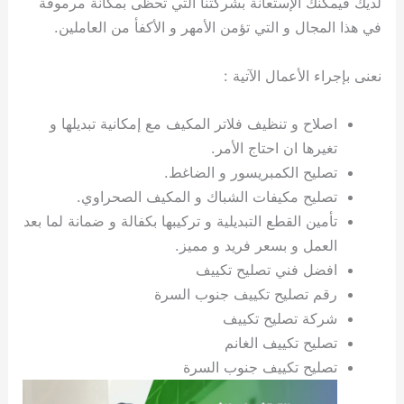
لديك فيمكنك الإستعانة بشركتنا التي تحظى بمكانة مرموقة
ي
ت
ت
ك
خ
في هذا المجال و التي تؤمن الأمهر و الأكفأ من العاملين.
ب
و
ي
ا
ع
ص
ل
ا
نعنى بإجراء الأعمال الآتية :
ك
د
و
ي
اصلاح و تنظيف فلاتر المكيف مع إمكانية تبديلها و
ي
ة
تغيرها ان احتاج الأمر.
ت
تصليح الكمبريسور و الضاغط.
تصليح مكيفات الشباك و المكيف الصحراوي.
تأمين القطع التبديلية و تركيبها بكفالة و ضمانة لما بعد
العمل و بسعر فريد و مميز.
افضل فني تصليح تكييف
رقم تصليح تكييف جنوب السرة
شركة تصليح تكييف
تصليح تكييف الغانم
تصليح تكييف جنوب السرة