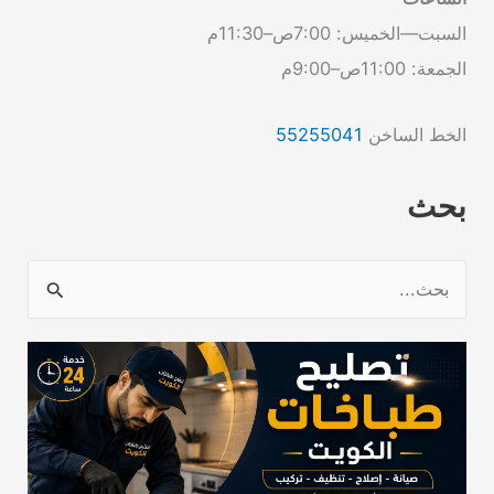
السبت—الخميس: 7:00ص–11:30م
الجمعة: 11:00ص–9:00م
الخط الساخن
55255041
بحث
ا
ل
ب
ح
ث
ع