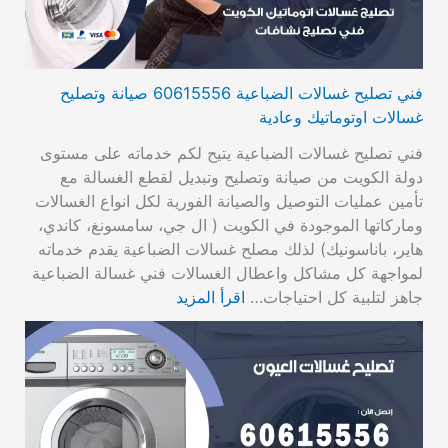
فني تصليح غسالات الضباعية 60615556 صيانة وتصليح
غسالات اوتوماتيك وعادية
فني تصليح غسالات الضباعية يتيح لكم خدماته على مستوى
دولة الكويت من صيانة وتصليح وتبديل لقطع الغسالة مع
تأمين عمليات التوصيل والصيانة الفورية لكل انواع الغسالات
وماركاتها الموجودة في الكويت ( ال جي، سامسونغ، كاندي،
هاير، باناسونيك) لذلك مصلح غسالات الضباعية يقدم خدماته
لمواجهة كل مشاكل واعطال الغسالات فني غسالة الضباعية
جاهز لتلبية كل احتياجات…
اقرأ المزيد