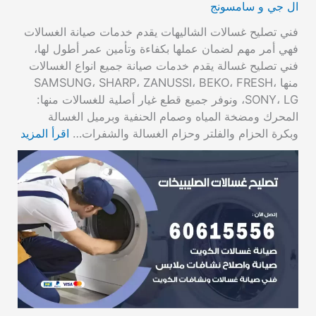
ال جي و سامسونج
فني تصليح غسالات الشاليهات يقدم خدمات صيانة الغسالات
فهي أمر مهم لضمان عملها بكفاءة وتأمين عمر أطول لها،
فني تصليح غسالة يقدم خدمات صيانة جميع انواع الغسالات
منها SAMSUNG، SHARP، ZANUSSI، BEKO، FRESH،
SONY، LG، ونوفر جميع قطع غيار أصلية للغسالات منها:
المحرك ومضخة المياه وصمام الحنفية وبرميل الغسالة
وبكرة الحزام والفلتر وحزام الغسالة والشفرات…
اقرأ المزيد