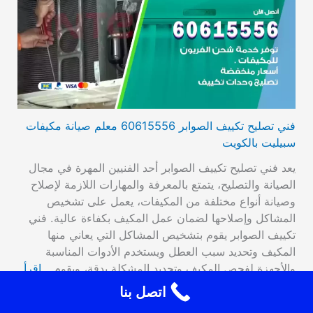
فني تصليح تكييف الصوابر 60615556 معلم صيانة مكيفات
سبيليت بالكويت
يعد فني تصليح تكييف الصوابر أحد الفنيين المهرة في مجال
الصيانة والتصليح، يتمتع بالمعرفة والمهارات اللازمة لإصلاح
وصيانة أنواع مختلفة من المكيفات، يعمل على تشخيص
المشاكل وإصلاحها لضمان عمل المكيف بكفاءة عالية. فني
تكييف الصوابر يقوم بتشخيص المشاكل التي يعاني منها
المكيف وتحديد سبب العطل ويستخدم الأدوات المناسبة
والأجهزة لفحص المكيف وتحديد المشكلة بدقة، ويقوم…
اقرأ
المزيد
اتصل بنا