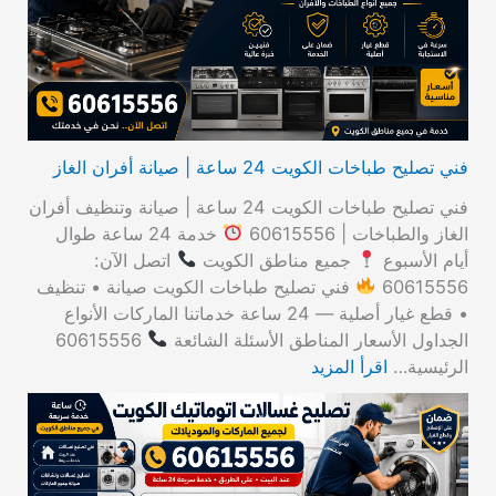
ن
:
فني تصليح طباخات الكويت 24 ساعة | صيانة أفران الغاز
فني تصليح طباخات الكويت 24 ساعة | صيانة وتنظيف أفران
الغاز والطباخات | 60615556
خدمة 24 ساعة طوال
أيام الأسبوع
جميع مناطق الكويت
اتصل الآن:
60615556
فني تصليح طباخات الكويت صيانة • تنظيف
• قطع غيار أصلية — 24 ساعة خدماتنا الماركات الأنواع
الجداول الأسعار المناطق الأسئلة الشائعة
60615556
الرئيسية…
اقرأ المزيد