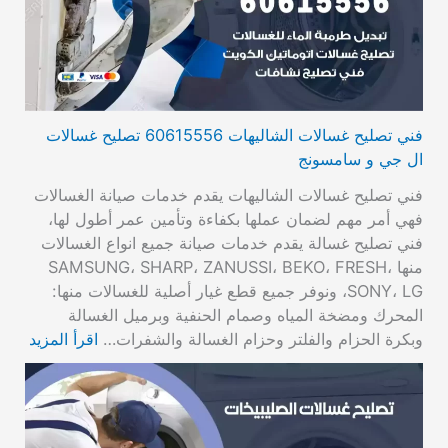
فني تصليح غسالات الشاليهات 60615556 تصليح غسالات
ال جي و سامسونج
فني تصليح غسالات الشاليهات يقدم خدمات صيانة الغسالات
فهي أمر مهم لضمان عملها بكفاءة وتأمين عمر أطول لها،
فني تصليح غسالة يقدم خدمات صيانة جميع انواع الغسالات
منها SAMSUNG، SHARP، ZANUSSI، BEKO، FRESH،
SONY، LG، ونوفر جميع قطع غيار أصلية للغسالات منها:
المحرك ومضخة المياه وصمام الحنفية وبرميل الغسالة
وبكرة الحزام والفلتر وحزام الغسالة والشفرات…
اقرأ المزيد