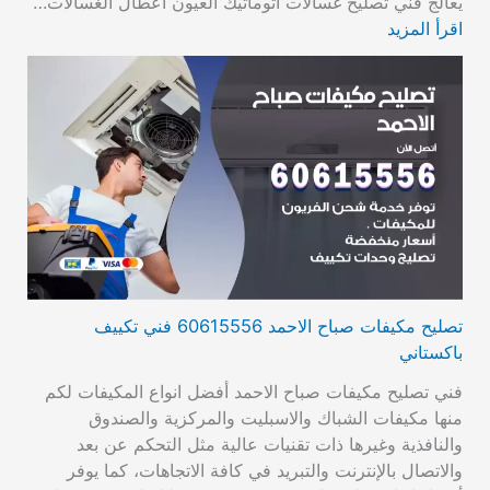
يعالج فني تصليح غسالات أتوماتيك العيون أعطال الغسالات…
اقرأ المزيد
تصليح مكيفات صباح الاحمد 60615556 فني تكييف
باكستاني
فني تصليح مكيفات صباح الاحمد أفضل انواع المكيفات لكم
منها مكيفات الشباك والاسبليت والمركزية والصندوق
والنافذية وغيرها ذات تقنيات عالية مثل التحكم عن بعد
والاتصال بالإنترنت والتبريد في كافة الاتجاهات، كما يوفر