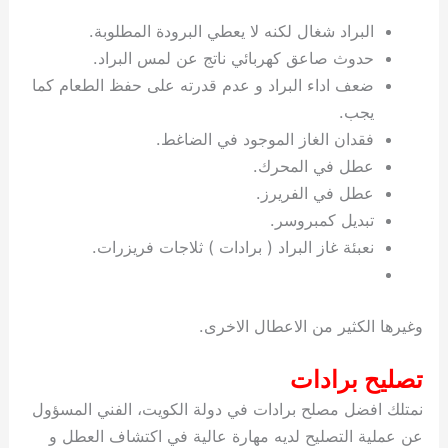
ي
ت
ت
ك
خ
البراد شغال لكنه لا يعطي البرودة المطلوبة.
ب
و
ي
حدوث صاعق كهربائي ناتج عن لمس البراد.
ا
ع
ص
ل
ا
ضعف اداء البراد و عدم قدرته على حفظ الطعام كما
ك
د
يجب.
و
ي
فقدان الغاز الموجود في الضاغط.
ي
ة
عطل في المحرك.
ت
عطل في الفريرز.
تبديل كمبروسر.
نعبئة غاز البراد ( برادات ) ثلاجات فريزرات.
وغيرها الكثير من الاعطال الاخرى.
تصليح برادات
نمتلك افضل مصلح برادات في دولة الكويت، الفني المسؤول
عن عملية التصليح لديه مهارة عالية في اكتشاف العطل و