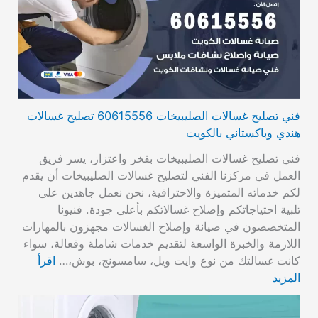
فني تصليح غسالات الصليبيخات 60615556 تصليح غسالات
هندي وباكستاني بالكويت
فني تصليح غسالات الصليبيخات بفخر واعتزاز، يسر فريق
العمل في مركزنا الفني لتصليح غسالات الصليبيخات أن يقدم
لكم خدماته المتميزة والاحترافية، نحن نعمل جاهدين على
تلبية احتياجاتكم وإصلاح غسالاتكم بأعلى جودة. فنيونا
المتخصصون في صيانة وإصلاح الغسالات مجهزون بالمهارات
اللازمة والخبرة الواسعة لتقديم خدمات شاملة وفعالة، سواء
كانت غسالتك من نوع وايت ويل، سامسونج، بوش،…
اقرأ
المزيد