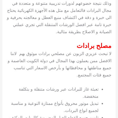
وذلك نتيجة خضوعهم لدورات تدريبية متنوعة و متعددة في
مجال البرادات فالتعامل مع مثل هذه الأجهزة الكهربائية يحتاج
الى خبرة و دقة في اكتشاف منبع العطل و معالجته بحرفية و
خبرة تامة عبر افضل الورشات المتنقلة التي تجري عملتي
الصيانة و الاصلاح بطريقة مثالية.
مصلح برادات
لا تبحث عزيزي الزبون عن مصلحي برادات موثوق بهم لاننا
الافضل ممن يعملون بهذا المجال في دولة الكويت العاصمة و
جميع مناطقها و محافظاتها و بأرخص الاسعار التي تناسب
جميع فئات المجتمع.
تعبئة غاز للبرادات عبر ورشات متنقلة و بتكلفة
منخفضة.
تبديل موتور محروق بأنواع ممتازة النوعية و مناسبة
لجميع انواع البردات.
تامين جميع القطع الغيار المضروبة كالريليه، المكثف،