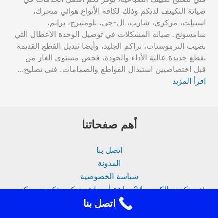
صيانة التكييف لديكم وذلك لكافة الأنواع هوائي متحرك،
اسبيلت، مركزي، شارب، ال-جي، بلومبيرج، برايم،
سامسونج. صيانة المشكلات في توصيل الوحدة الأعطال التي
تصيب الترموستات، تراكم الجليد، وأيضا تبديل القطع القديمة
بقطع جديدة عالية الأداء والجودة، فحص مستوى الغاز من
قبل اختصاصيين استبدال القواطع والصمامات. فني تصليح…
اقرأ المزيد
أهم صفحاتنا
اتصل بنا
المدونة
سياسة الخصوصية
فني تكييف الكويت 24 ساعة | صيانة وتركيب تكييف مركزي
اتصل بنا
من نحن