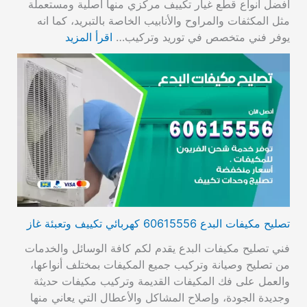
أفضل انواع قطع غيار تكييف مركزي منها اصلية ومستعملة
مثل المكثفات والمراوح والأنابيب الخاصة بالتبريد، كما انه
يوفر فني متخصص في توريد وتركيب…
اقرأ المزيد
تصليح مكيفات البدع 60615556 كهربائي تكييف وتعبئة غاز
فني تصليح مكيفات البدع يقدم لكم كافة الوسائل والخدمات
من تصليح وصيانة وتركيب جميع المكيفات بمختلف أنواعها،
والعمل على فك المكيفات القديمة وتركيب مكيفات حديثة
وجديدة الجودة، وإصلاح المشاكل والأعطال التي يعاني منها