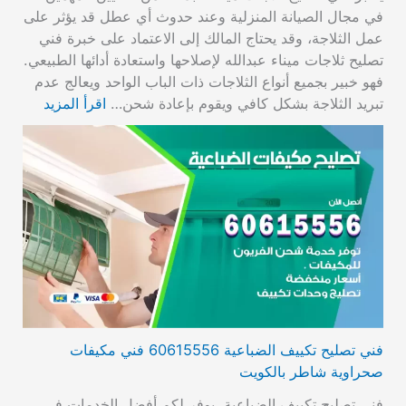
في مجال الصيانة المنزلية وعند حدوث أي عطل قد يؤثر على
عمل الثلاجة، وقد يحتاج المالك إلى الاعتماد على خبرة فني
تصليح ثلاجات ميناء عبدالله لإصلاحها واستعادة أدائها الطبيعي.
فهو خبير بجميع أنواع الثلاجات ذات الباب الواحد ويعالج عدم
تبريد الثلاجة بشكل كافي ويقوم بإعادة شحن…
اقرأ المزيد
فني تصليح تكييف الضباعية 60615556 فني مكيفات
صحراوية شاطر بالكويت
فني تصليح تكييف الضباعية، يوفر لكم أفضل الخدمات في