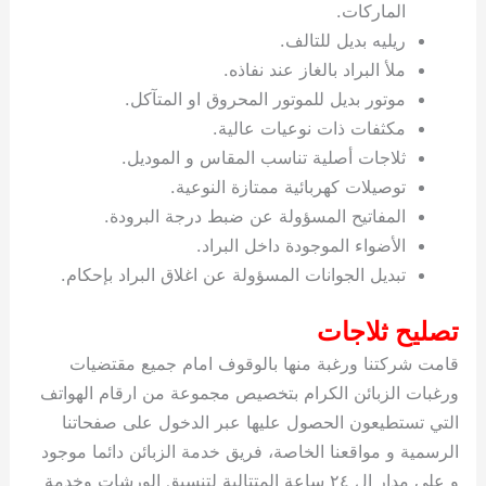
الماركات.
ريليه بديل للتالف.
ملأ البراد بالغاز عند نفاذه.
موتور بديل للموتور المحروق او المتآكل.
مكثفات ذات نوعيات عالية.
ثلاجات أصلية تناسب المقاس و الموديل.
توصيلات كهربائية ممتازة النوعية.
المفاتيح المسؤولة عن ضبط درجة البرودة.
الأضواء الموجودة داخل البراد.
تبديل الجوانات المسؤولة عن اغلاق البراد بإحكام.
تصليح ثلاجات
قامت شركتنا ورغبة منها بالوقوف امام جميع مقتضيات
ورغبات الزبائن الكرام بتخصيص مجموعة من ارقام الهواتف
التي تستطيعون الحصول عليها عبر الدخول على صفحاتنا
الرسمية و مواقعنا الخاصة، فريق خدمة الزبائن دائما موجود
و على مدار ال ٢٤ ساعة المتتالية لتنسيق الورشات وخدمة