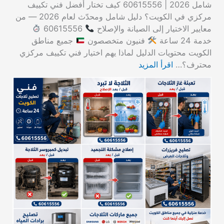
شامل 2026 | 60615556 كيف تختار أفضل فني تكييف
مركزي في الكويت؟ دليل شامل ومحدّث لعام 2026 — من
معايير الاختيار إلى الصيانة والإصلاح
60615556
خدمة 24 ساعة
فنيون متخصصون
جميع مناطق
الكويت محتويات الدليل لماذا يهم اختيار فني تكييف مركزي
محترف؟…
اقرأ المزيد