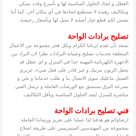
العطل و ايجاد الحلول المناسبة لها و بأسرع وقت ممكن
وبتكاليف زهيدة لا تستطيع ايجادها في أي مكان آخر، كما أننا
نضمن لكم قطع غيار أصلية لا مثيل لها وبأسعار رخيصة.
تصليح برادات الواحة
نسعد بأن نقدم لزبائنا الكرام وبكل فخر مجموعة من الاعمال
المتعلقة بخدمات تصليح وصيانة البرادات نظرا لان البراد من
الاجهزة الكهربائية المهمة جدا في المنزل و اي عطل قد
يجعل الزبون مرتبك و غير قادر على فعل شيء، عزيزي
العميل ماعليك سوى الاتصال بنا و طلب خدماتنا و نحن و
بسرعة البرق سننسق مع الورشات العاملة و نرسل الفني
مباشرة للمنزل ليجد الحلول المناسبة وبأقل التكاليف.
فني تصليح برادات الواحة
ارضاؤكم هو هدفنا لذا عملنا على تعزيز ورشاتنا العاملة
بمجموعة من المهندسين المتمرسين على طريقة اصلاح
البرادات، يقدم المهندسون و الفنيون مجموعة من الاعمال و