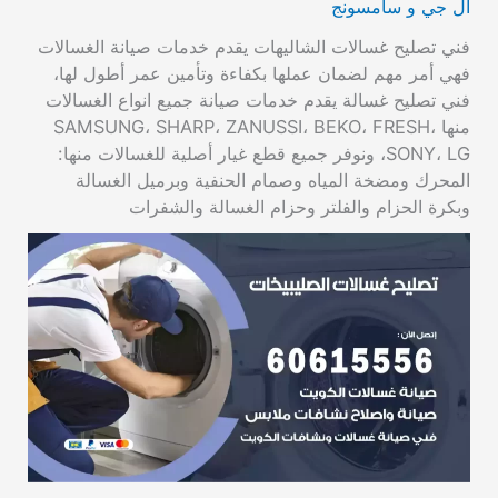
ال جي و سامسونج
فني تصليح غسالات الشاليهات يقدم خدمات صيانة الغسالات
فهي أمر مهم لضمان عملها بكفاءة وتأمين عمر أطول لها،
فني تصليح غسالة يقدم خدمات صيانة جميع انواع الغسالات
منها SAMSUNG، SHARP، ZANUSSI، BEKO، FRESH،
SONY، LG، ونوفر جميع قطع غيار أصلية للغسالات منها:
المحرك ومضخة المياه وصمام الحنفية وبرميل الغسالة
وبكرة الحزام والفلتر وحزام الغسالة والشفرات