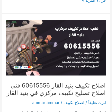
قراءة المزيد »
اصلاح
تكييف
بنيد
القار
60615556
فني
اصلاح
تصليح
تكييف
مركزي
اصلاح تكييف بنيد القار 60615556 فني
في
اصلاح تصليح تكييف مركزي في بنيد القار
بنيد
اترك تعليقاً
/
اصلاح تكييف
/
ammar ammar
القار