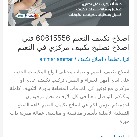
اصلاح
تصليح
تكييف
مركزي
في
اصلاح تكييف النعيم 60615556 فني
النعيم
اصلاح تصليح تكييف مركزي في النعيم
اترك تعليقاً
/
اصلاح تكييف
/
ammar ammar
اصلاح تكييف النعيم و صيانة مختلف انواع المكيفات الحديثة
على ايدي أمهر الخبراء و الفنين، تركيب تكييف عادي او
مركزي مع توفير كل الخدمات المتعلقة بدورة التكييف كاملة،
يمكنكم التواصل معنا في كل الأوقات نحن موجودون
لخدمتكم. نؤمن لكم في اصلاح تكييف النعيم كافة القطع
التبديلية الأصلية بأسعار منافسة و مناسبة. عمالة مدربة ذات
خبرة
قراءة المزيد »