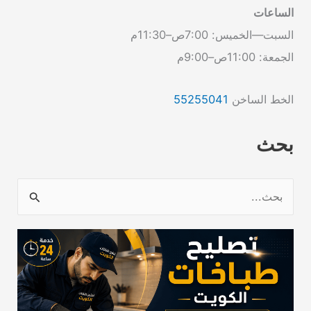
الساعات
السبت—الخميس: 7:00ص–11:30م
الجمعة: 11:00ص–9:00م
الخط الساخن
55255041
بحث
ا
ل
ب
ح
ث
ع