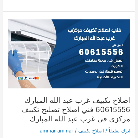
اصلاح
تكييف
غرب
عبد
الله
المبارك
60615556
فني
اصلاح
تصليح
اصلاح تكييف غرب عبد الله المبارك
تكييف
60615556 فني اصلاح تصليح تكييف
مركزي
مركزي في غرب عبد الله المبارك
في
اترك تعليقاً
/
اصلاح تكييف
/
ammar ammar
غرب