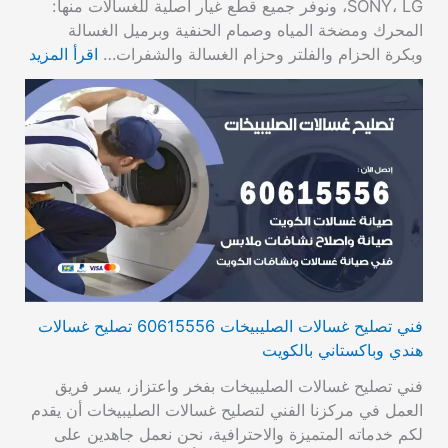
SONY، LG، ونوفر جميع قطع غيار أصلية للغسالات منها:
المحرك ومضخة المياه وصمام الحنفية وبرميل الغسالة
وبكرة الحزام والفلتر وحزام الغسالة والشفرات…
اقرأ المزيد
فني تصليح غسالات الصليبيخات 60615556 تصليح غسالات
هندي وباكستاني بالكويت
فني تصليح غسالات الصليبيخات بفخر واعتزاز، يسر فريق
العمل في مركزنا الفني لتصليح غسالات الصليبيخات أن يقدم
لكم خدماته المتميزة والاحترافية، نحن نعمل جاهدين على