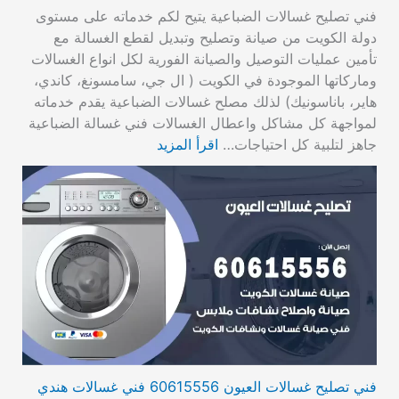
فني تصليح غسالات الضباعية يتيح لكم خدماته على مستوى
دولة الكويت من صيانة وتصليح وتبديل لقطع الغسالة مع
تأمين عمليات التوصيل والصيانة الفورية لكل انواع الغسالات
وماركاتها الموجودة في الكويت ( ال جي، سامسونغ، كاندي،
هاير، باناسونيك) لذلك مصلح غسالات الضباعية يقدم خدماته
لمواجهة كل مشاكل واعطال الغسالات فني غسالة الضباعية
جاهز لتلبية كل احتياجات…
اقرأ المزيد
فني تصليح غسالات العيون 60615556 فني غسالات هندي