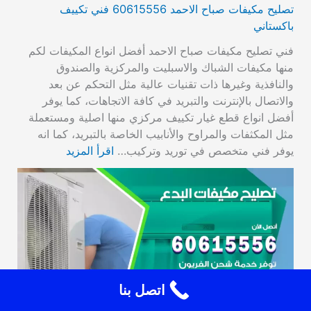
تصليح مكيفات صباح الاحمد 60615556 فني تكييف
باكستاني
فني تصليح مكيفات صباح الاحمد أفضل انواع المكيفات لكم
منها مكيفات الشباك والاسبليت والمركزية والصندوق
والنافذية وغيرها ذات تقنيات عالية مثل التحكم عن بعد
والاتصال بالإنترنت والتبريد في كافة الاتجاهات، كما يوفر
أفضل انواع قطع غيار تكييف مركزي منها اصلية ومستعملة
مثل المكثفات والمراوح والأنابيب الخاصة بالتبريد، كما انه
يوفر فني متخصص في توريد وتركيب…
اقرأ المزيد
اتصل بنا