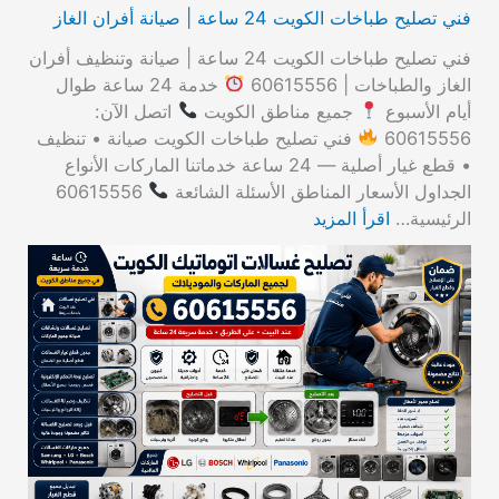
فني تصليح طباخات الكويت 24 ساعة | صيانة أفران الغاز
فني تصليح طباخات الكويت 24 ساعة | صيانة وتنظيف أفران
الغاز والطباخات | 60615556
خدمة 24 ساعة طوال
أيام الأسبوع
جميع مناطق الكويت
اتصل الآن:
60615556
فني تصليح طباخات الكويت صيانة • تنظيف
• قطع غيار أصلية — 24 ساعة خدماتنا الماركات الأنواع
الجداول الأسعار المناطق الأسئلة الشائعة
60615556
الرئيسية…
اقرأ المزيد