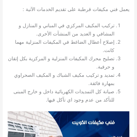
ي
ت
ت
ك
خ
يعمل فني مكيفات قرطبة على تقديم الخدمات الآتية :
ب
و
ي
ا
ع
ص
تركيب المكيف المركزي في المباني و المنازل و
ل
ا
ك
د
المشافي و العديد من المنشآت الأخرى.
و
ي
إصلاح أعطال الضاغط في المكيفات المنزلية مهما
ي
ة
كانت.
ت
تصليح محرك المكيفات المنزلية و المركزية بكل إتقان
و حرفية.
تمديد و تركيب مكيف الشباك و المكيف الصحراوي
بمهارة فائقة.
صيانة كل التمديدات الكهربائية داخل و خارج المبنى
للتأكد من عدم وجود اي تآكل فيها.