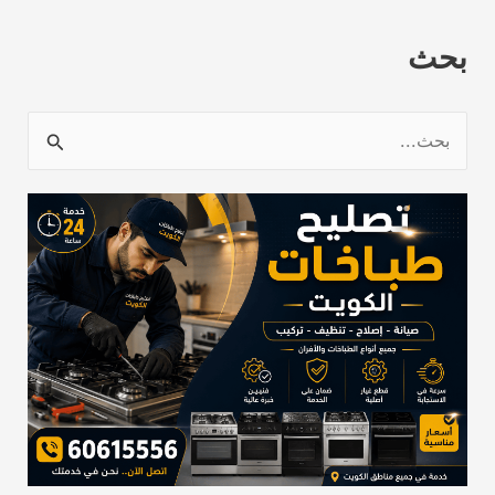
بحث
ا
ل
ب
ح
ث
ع
ن
: