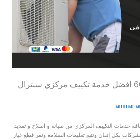
فني سنترال الرحاب 60615556 افضل خدمة تكييف مركزي سنترال
ammar 
افة خدمات التكييف المركزي من صيانة و اصلاح و تمديد
لشركات بكل إتقان ونتبع تعليمات السلامة ونفر قطع غيار