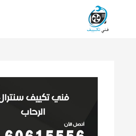
خطي
لى
لمحتوى