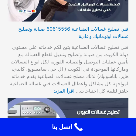
فني تصليح غسالات الضباعية 60615556 صيانة وتصليح
غسالات اوتوماتيك وعادية
فني تصليح غسالات الضباعية يتيح لكم خدماته على مستوى
دولة الكويت من صيانة وتصليح وتبديل لقطع الغسالة مع
تأمين عمليات التوصيل والصيانة الفورية لكل انواع الغسالات
وماركاتها الموجودة في الكويت ( ال جي، سامسونغ، كاندي،
هاير، باناسونيك) لذلك مصلح غسالات الضباعية يقدم خدماته
لمواجهة كل مشاكل واعطال الغسالات فني غسالة الضباعية
جاهز لتلبية كل احتياجات…
اقرأ المزيد
اتصل بنا