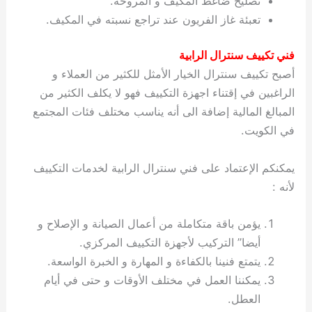
تصليح ضاغط المكيف و المروحة.
ي
ت
ت
ك
خ
تعبئة غاز الفريون عند تراجع نسبته في المكيف.
ب
و
ي
ا
ع
ص
فني تكييف سنترال الرابية
ل
ا
أصبح تكييف سنترال الخيار الأمثل للكثير من العملاء و
ك
د
و
ي
الراغبين في إقتناء اجهزة التكييف فهو لا يكلف الكثير من
ي
ة
المبالغ المالية إضافة الى أنه يناسب مختلف فئات المجتمع
ت
في الكويت.
يمكنكم الإعتماد على فني سنترال الرابية لخدمات التكييف
لأنه :
يؤمن باقة متكاملة من أعمال الصيانة و الإصلاح و
أيضا” التركيب لأجهزة التكييف المركزي.
يتمتع فنينا بالكفاءة و المهارة و الخبرة الواسعة.
يمكننا العمل في مختلف الأوقات و حتى في أيام
العطل.