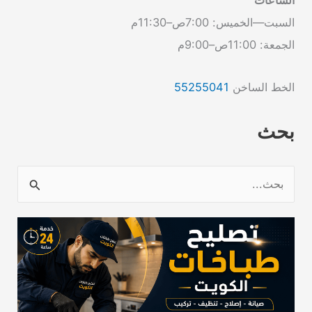
السبت—الخميس: 7:00ص–11:30م
الجمعة: 11:00ص–9:00م
الخط الساخن
55255041
بحث
ا
ل
ب
ح
ث
ع