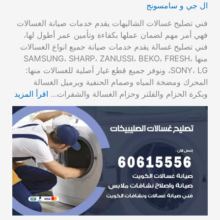
ال جي و سامسونج
فني تصليح غسالات الشاليهات يقدم خدمات صيانة الغسالات
فهي أمر مهم لضمان عملها بكفاءة وتأمين عمر أطول لها،
فني تصليح غسالة يقدم خدمات صيانة جميع انواع الغسالات
منها SAMSUNG، SHARP، ZANUSSI، BEKO، FRESH،
SONY، LG، ونوفر جميع قطع غيار أصلية للغسالات منها:
المحرك ومضخة المياه وصمام الحنفية وبرميل الغسالة
وبكرة الحزام والفلتر وحزام الغسالة والشفرات…
اقرأ المزيد