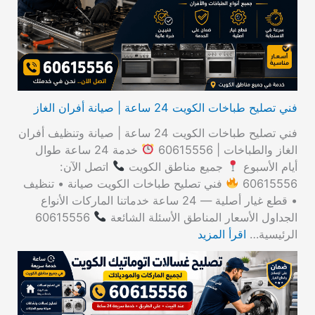
ن
:
فني تصليح طباخات الكويت 24 ساعة | صيانة أفران الغاز
فني تصليح طباخات الكويت 24 ساعة | صيانة وتنظيف أفران
الغاز والطباخات | 60615556
خدمة 24 ساعة طوال
أيام الأسبوع
جميع مناطق الكويت
اتصل الآن:
60615556
فني تصليح طباخات الكويت صيانة • تنظيف
• قطع غيار أصلية — 24 ساعة خدماتنا الماركات الأنواع
الجداول الأسعار المناطق الأسئلة الشائعة
60615556
الرئيسية…
اقرأ المزيد