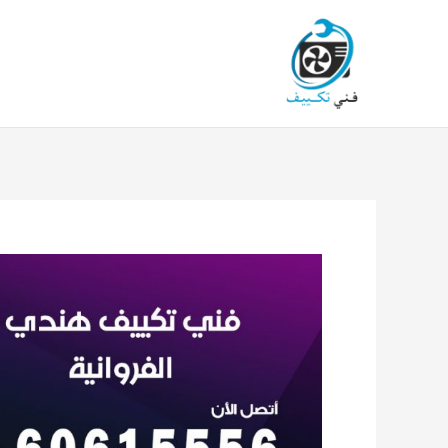
خطي
لى
لمحتوى