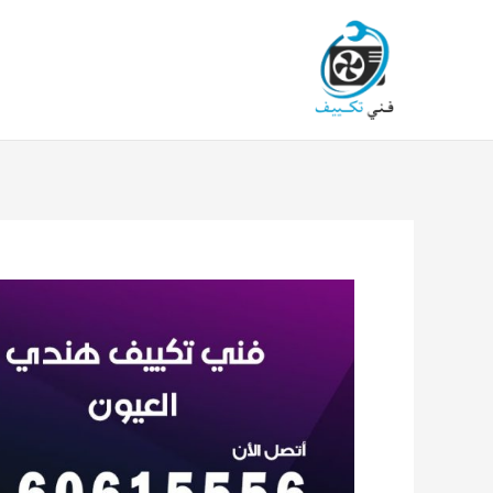
خطي
لى
لمحتوى