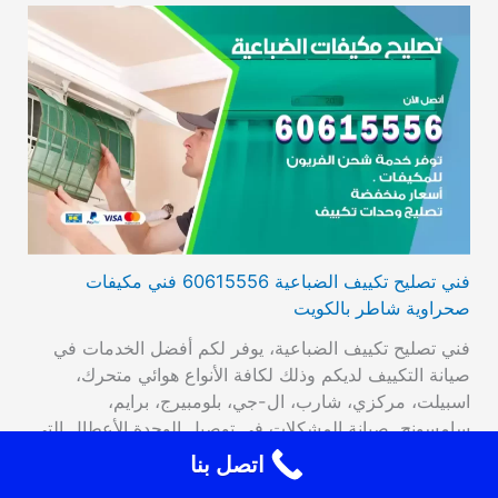
فني تصليح تكييف الضباعية 60615556 فني مكيفات
صحراوية شاطر بالكويت
فني تصليح تكييف الضباعية، يوفر لكم أفضل الخدمات في
صيانة التكييف لديكم وذلك لكافة الأنواع هوائي متحرك،
اسبيلت، مركزي، شارب، ال-جي، بلومبيرج، برايم،
سامسونج. صيانة المشكلات في توصيل الوحدة الأعطال التي
تصيب الترموستات، تراكم الجليد، وأيضا تبديل القطع القديمة
اتصل بنا
بقطع جديدة عالية الأداء والجودة، فحص مستوى الغاز من