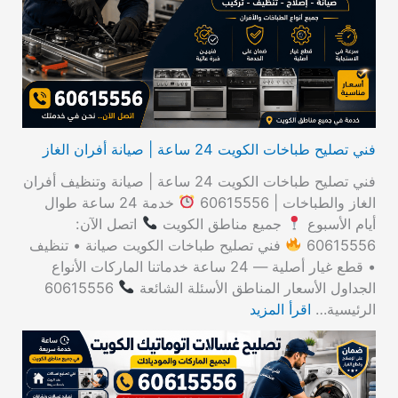
ن
:
فني تصليح طباخات الكويت 24 ساعة | صيانة أفران الغاز
فني تصليح طباخات الكويت 24 ساعة | صيانة وتنظيف أفران
الغاز والطباخات | 60615556
خدمة 24 ساعة طوال
أيام الأسبوع
جميع مناطق الكويت
اتصل الآن:
60615556
فني تصليح طباخات الكويت صيانة • تنظيف
• قطع غيار أصلية — 24 ساعة خدماتنا الماركات الأنواع
الجداول الأسعار المناطق الأسئلة الشائعة
60615556
الرئيسية…
اقرأ المزيد