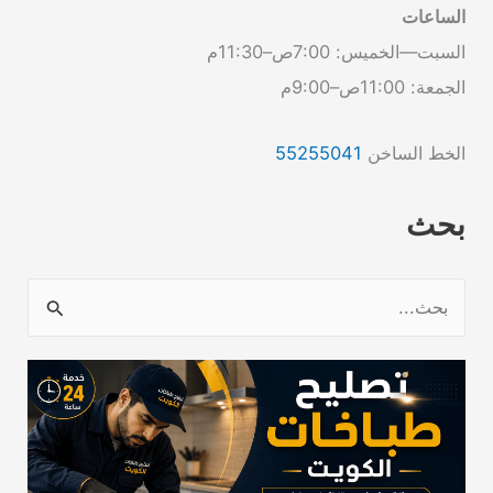
الساعات
السبت—الخميس: 7:00ص–11:30م
الجمعة: 11:00ص–9:00م
الخط الساخن
55255041
بحث
ا
ل
ب
ح
ث
ع