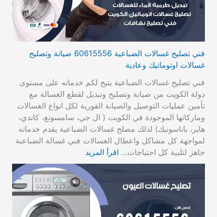
فني تصليح غسالات الضباعية 60615556 صيانة وتصليح
غسالات اوتوماتيك وعادية
فني تصليح غسالات الضباعية يتيح لكم خدماته على مستوى
دولة الكويت من صيانة وتصليح وتبديل لقطع الغسالة مع
تأمين عمليات التوصيل والصيانة الفورية لكل انواع الغسالات
وماركاتها الموجودة في الكويت ( ال جي، سامسونغ، كاندي،
هاير، باناسونيك) لذلك مصلح غسالات الضباعية يقدم خدماته
لمواجهة كل مشاكل واعطال الغسالات فني غسالة الضباعية
جاهز لتلبية كل احتياجات…
اقرأ المزيد