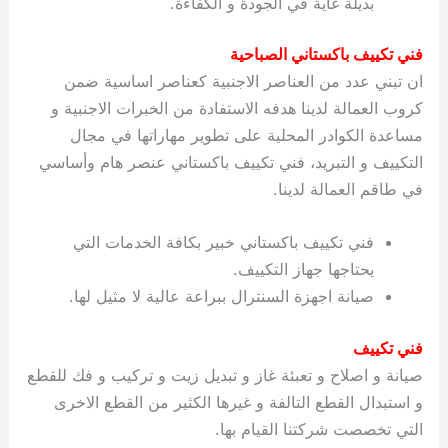
بديلة غاية في الجودة و الكفاءة.
ي
ت
ت
ك
خ
ب
و
ي
فني تكييف باكستاني الصباحية
ا
ع
ص
ان تبني عدد من العناصر الاجنبية كعناصر اساسية ضمن
ل
ا
ك
د
كروب العمالة لدينا هدفه الاستفادة من الخبرات الاجنبية و
و
ي
مساعدة الكوادر المحلية على تطوير مهاراتها في مجال
ي
ة
التكييف و التبريد، فني تكييف باكستاني عنصر هام وأساسي
ت
في طاقم العمالة لدينا.
فني تكييف باكستاني خبير بكافة الخدمات التي
يحتاجها جهاز التكييف.
صيانة اجهزة السنترال ببراعة عالية لا مثيل لها.
فني تكييف
صيانة و اصلاح و تعبئة غاز و تبديل زيت و تركيب و فك للقطع
و استبدال القطع التالفة و غيرها الكثير من القطع الاخرى
التي تخصصت شركتنا القيام بها.