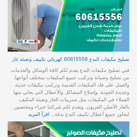
تصليح مكيفات البدع 60615556 كهربائي تكييف وتعبئة غاز
فني تصليح مكيفات البدع يقدم لكم كافة الوسائل والخدمات
من تصليح وصيانة وتركيب جميع المكيفات بمختلف أنواعها،
والعمل على فك المكيفات القديمة وتركيب مكيفات حديثة
وجديدة الجودة، وإصلاح المشاكل والأعطال التي يعاني منها
العملاء في المكيفات مثل تسريبات الغاز وتعبئة المكيف
بالغاز الأصلي الفريون. وتقدم لكم شركتنا خبراء ومختصين
لتجاوز جميع أعطال تكييف البدع بدقة…
اقرأ المزيد