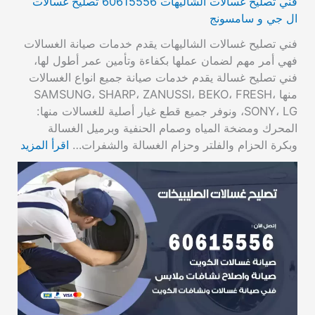
فني تصليح غسالات الشاليهات 60615556 تصليح غسالات
ال جي و سامسونج
فني تصليح غسالات الشاليهات يقدم خدمات صيانة الغسالات
فهي أمر مهم لضمان عملها بكفاءة وتأمين عمر أطول لها،
فني تصليح غسالة يقدم خدمات صيانة جميع انواع الغسالات
منها SAMSUNG، SHARP، ZANUSSI، BEKO، FRESH،
SONY، LG، ونوفر جميع قطع غيار أصلية للغسالات منها:
المحرك ومضخة المياه وصمام الحنفية وبرميل الغسالة
وبكرة الحزام والفلتر وحزام الغسالة والشفرات…
اقرأ المزيد