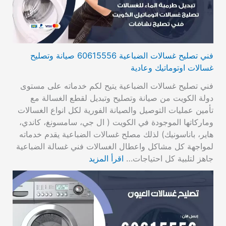
فني تصليح غسالات الضباعية 60615556 صيانة وتصليح
غسالات اوتوماتيك وعادية
فني تصليح غسالات الضباعية يتيح لكم خدماته على مستوى
دولة الكويت من صيانة وتصليح وتبديل لقطع الغسالة مع
تأمين عمليات التوصيل والصيانة الفورية لكل انواع الغسالات
وماركاتها الموجودة في الكويت ( ال جي، سامسونغ، كاندي،
هاير، باناسونيك) لذلك مصلح غسالات الضباعية يقدم خدماته
لمواجهة كل مشاكل واعطال الغسالات فني غسالة الضباعية
جاهز لتلبية كل احتياجات…
اقرأ المزيد