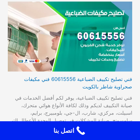
فني تصليح تكييف الضباعية 60615556 فني مكيفات
صحراوية شاطر بالكويت
فني تصليح تكييف الضباعية، يوفر لكم أفضل الخدمات في
صيانة التكييف لديكم وذلك لكافة الأنواع هوائي متحرك،
اسبيلت، مركزي، شارب، ال-جي، بلومبيرج، برايم،
سامسونج. صيانة المشكلات في توصيل الوحدة الأعطال التي
تصيب الترموستات، تراكم الجليد، وأيضا تبديل القطع القديمة
اتصل بنا
بقطع جديدة عالية الأداء والجودة، فحص مستوى الغاز من