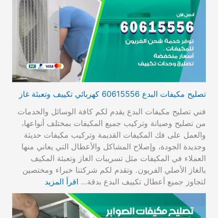
تصليح مكيفات البدع 60615556 كهربائي تكييف وتعبئة غاز
فني تصليح مكيفات البدع يقدم لكم كافة الوسائل والخدمات
من تصليح وصيانة وتركيب جميع المكيفات بمختلف أنواعها،
والعمل على فك المكيفات القديمة وتركيب مكيفات حديثة
وجديدة الجودة، وإصلاح المشاكل والأعطال التي يعاني منها
العملاء في المكيفات مثل تسريبات الغاز وتعبئة المكيف
بالغاز الأصلي الفريون. وتقدم لكم شركتنا خبراء ومختصين
لتجاوز جميع أعطال تكييف البدع بدقة…
اقرأ المزيد