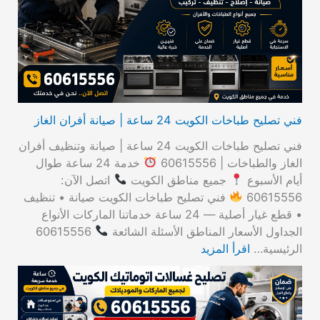
ن
:
فني تصليح طباخات الكويت 24 ساعة | صيانة أفران الغاز
فني تصليح طباخات الكويت 24 ساعة | صيانة وتنظيف أفران
الغاز والطباخات | 60615556
خدمة 24 ساعة طوال
أيام الأسبوع
جميع مناطق الكويت
اتصل الآن:
60615556
فني تصليح طباخات الكويت صيانة • تنظيف
• قطع غيار أصلية — 24 ساعة خدماتنا الماركات الأنواع
الجداول الأسعار المناطق الأسئلة الشائعة
60615556
الرئيسية…
اقرأ المزيد