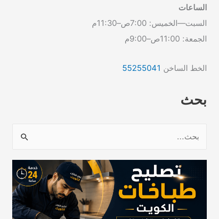
الساعات
السبت—الخميس: 7:00ص–11:30م
الجمعة: 11:00ص–9:00م
الخط الساخن
55255041
بحث
ا
ل
ب
ح
ث
ع