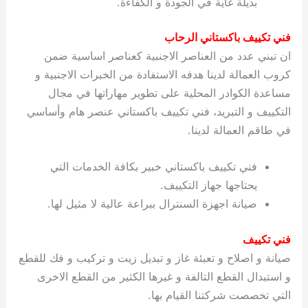
بديلة غاية في الجودة و الكفاءة.
ي
ت
ت
ك
خ
ب
و
ي
فني تكييف باكستاني الرحاب
ا
ع
ص
ان تبني عدد من العناصر الاجنبية كعناصر اساسية ضمن
ل
ا
ك
د
كروب العمالة لدينا هدفه الاستفادة من الخبرات الاجنبية و
و
ي
مساعدة الكوادر المحلية على تطوير مهاراتها في مجال
ي
ة
التكييف و التبريد، فني تكييف باكستاني عنصر هام وأساسي
ت
في طاقم العمالة لدينا.
فني تكييف باكستاني خبير بكافة الخدمات التي
يحتاجها جهاز التكييف.
صيانة اجهزة السنترال ببراعة عالية لا مثيل لها.
فني تكييف
صيانة و اصلاح و تعبئة غاز و تبديل زيت و تركيب و فك للقطع
و استبدال القطع التالفة و غيرها الكثير من القطع الاخرى
التي تخصصت شركتنا القيام بها.