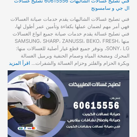
فني تصليح غسالات الشاليهات 60615556 تصليح غسالات
ال جي و سامسونج
فني تصليح غسالات الشاليهات يقدم خدمات صيانة الغسالات
فهي أمر مهم لضمان عملها بكفاءة وتأمين عمر أطول لها،
فني تصليح غسالة يقدم خدمات صيانة جميع انواع الغسالات
منها SAMSUNG، SHARP، ZANUSSI، BEKO، FRESH،
SONY، LG، ونوفر جميع قطع غيار أصلية للغسالات منها:
المحرك ومضخة المياه وصمام الحنفية وبرميل الغسالة
وبكرة الحزام والفلتر وحزام الغسالة والشفرات…
اقرأ المزيد