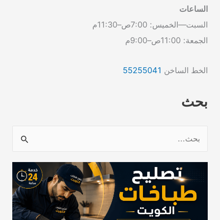
الساعات
السبت—الخميس: 7:00ص–11:30م
الجمعة: 11:00ص–9:00م
الخط الساخن
55255041
بحث
ا
ل
ب
ح
ث
ع