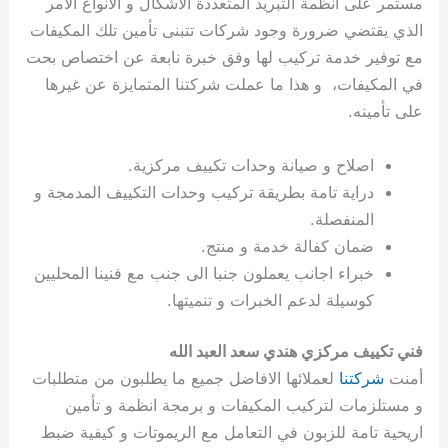
مستمر على انظمة التبريد المتعددة الاشكال و الانواع الامر
ي
ت
ت
ك
خ
الذي يقتضي ضرورة وجود شركات تتبنى تأمين تلك المكيفات
ب
و
ي
مع توفير خدمة تركيب لها وفق خبرة نابعة عن اختصاص بحت
ا
ع
ص
ل
ا
في المكيفات، و هذا ما عملت شركتنا المتمايزة عن غيرها
ك
د
على تأمينه.
و
ي
ي
ة
اصلاح و صيانة وحدات تكييف مركزية.
ت
دراية تامة بطريقة تركيب وحدات التكييف المدمجة و
المنفصلة.
ضمان كفالة خدمة و منتج.
خبراء اجانب يعملون جنبا الى جنب مع فنينا المحليين
كوسيلة لدعم الخبرات و تنميتها.
فني تكييف مركزي هندي سعد العبد الله
أمنت
شركتنا
لعملائها الافاضل جميع ما يطلبون من متطلبات
و مستلزمات لتركيب المكيفات و برمجة انظمة و تأمين
اريحية تامة للزبون في التعامل مع الريموتات و كيفية ضبط