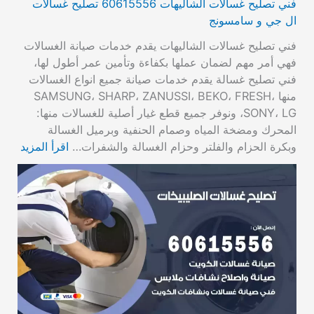
فني تصليح غسالات الشاليهات 60615556 تصليح غسالات
ال جي و سامسونج
فني تصليح غسالات الشاليهات يقدم خدمات صيانة الغسالات
فهي أمر مهم لضمان عملها بكفاءة وتأمين عمر أطول لها،
فني تصليح غسالة يقدم خدمات صيانة جميع انواع الغسالات
منها SAMSUNG، SHARP، ZANUSSI، BEKO، FRESH،
SONY، LG، ونوفر جميع قطع غيار أصلية للغسالات منها:
المحرك ومضخة المياه وصمام الحنفية وبرميل الغسالة
وبكرة الحزام والفلتر وحزام الغسالة والشفرات…
اقرأ المزيد