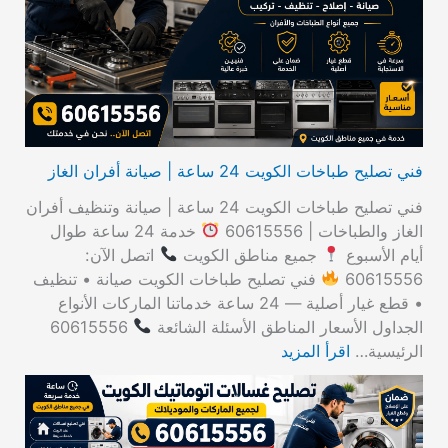
ن
:
فني تصليح طباخات الكويت 24 ساعة | صيانة أفران الغاز
فني تصليح طباخات الكويت 24 ساعة | صيانة وتنظيف أفران
الغاز والطباخات | 60615556
خدمة 24 ساعة طوال
أيام الأسبوع
جميع مناطق الكويت
اتصل الآن:
60615556
فني تصليح طباخات الكويت صيانة • تنظيف
• قطع غيار أصلية — 24 ساعة خدماتنا الماركات الأنواع
الجداول الأسعار المناطق الأسئلة الشائعة
60615556
الرئيسية…
اقرأ المزيد