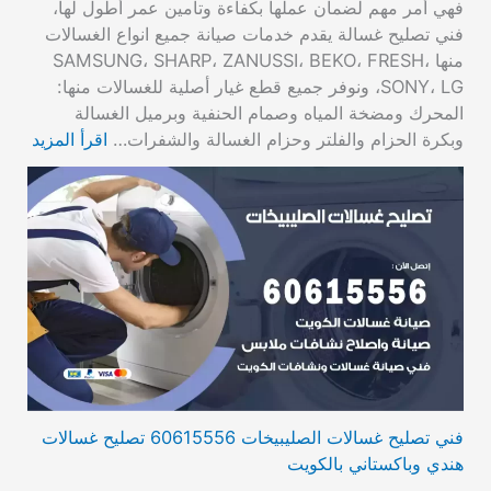
فهي أمر مهم لضمان عملها بكفاءة وتأمين عمر أطول لها،
فني تصليح غسالة يقدم خدمات صيانة جميع انواع الغسالات
منها SAMSUNG، SHARP، ZANUSSI، BEKO، FRESH،
SONY، LG، ونوفر جميع قطع غيار أصلية للغسالات منها:
المحرك ومضخة المياه وصمام الحنفية وبرميل الغسالة
وبكرة الحزام والفلتر وحزام الغسالة والشفرات…
اقرأ المزيد
فني تصليح غسالات الصليبيخات 60615556 تصليح غسالات
هندي وباكستاني بالكويت