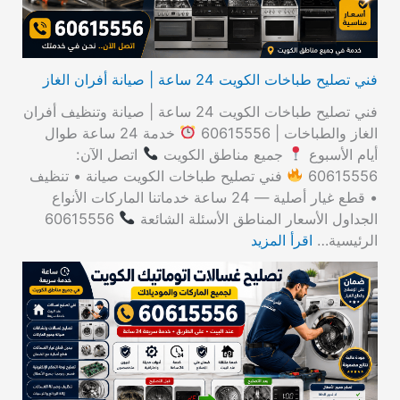
فني تصليح طباخات الكويت 24 ساعة | صيانة أفران الغاز
فني تصليح طباخات الكويت 24 ساعة | صيانة وتنظيف أفران
الغاز والطباخات | 60615556
خدمة 24 ساعة طوال
أيام الأسبوع
جميع مناطق الكويت
اتصل الآن:
60615556
فني تصليح طباخات الكويت صيانة • تنظيف
• قطع غيار أصلية — 24 ساعة خدماتنا الماركات الأنواع
الجداول الأسعار المناطق الأسئلة الشائعة
60615556
الرئيسية…
اقرأ المزيد