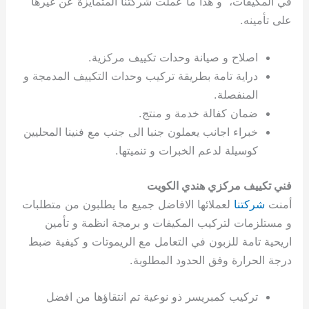
في المكيفات، و هذا ما عملت شركتنا المتمايزة عن غيرها
ي
ت
ت
ك
خ
على تأمينه.
ب
و
ي
ا
ع
ص
اصلاح و صيانة وحدات تكييف مركزية.
ل
ا
ك
د
دراية تامة بطريقة تركيب وحدات التكييف المدمجة و
و
ي
المنفصلة.
ي
ة
ضمان كفالة خدمة و منتج.
ت
خبراء اجانب يعملون جنبا الى جنب مع فنينا المحليين
كوسيلة لدعم الخبرات و تنميتها.
فني تكييف مركزي هندي الكويت
أمنت
شركتنا
لعملائها الافاضل جميع ما يطلبون من متطلبات
و مستلزمات لتركيب المكيفات و برمجة انظمة و تأمين
اريحية تامة للزبون في التعامل مع الريموتات و كيفية ضبط
درجة الحرارة وفق الحدود المطلوبة.
تركيب كمبريسر ذو نوعية تم انتقاؤها من افضل