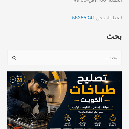
الخط الساخن
55255041
بحث
ا
ل
ب
ح
ث
ع
ن
: