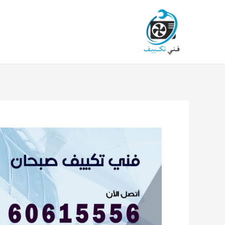
خطي
لى
لمحتوى