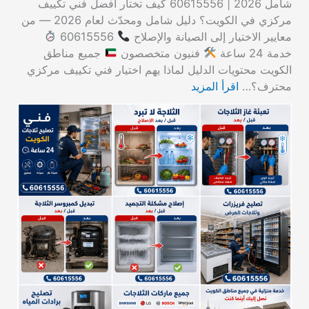
شامل 2026 | 60615556 كيف تختار أفضل فني تكييف
مركزي في الكويت؟ دليل شامل ومحدّث لعام 2026 — من
معايير الاختيار إلى الصيانة والإصلاح
60615556
خدمة 24 ساعة
فنيون متخصصون
جميع مناطق
الكويت محتويات الدليل لماذا يهم اختيار فني تكييف مركزي
محترف؟…
اقرأ المزيد