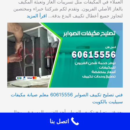
العملاء في المكيفات مثل تسريبات الغاز وتعبئة المكيف
بالغاز الأصلي الفريون. وتقدم لكم شركتنا خبراء ومختصين
لتجاوز جميع أعطال تكييف البدع بدقة…
اقرأ المزيد
فني تصليح تكييف الصوابر 60615556 معلم صيانة مكيفات
سبيليت بالكويت
يعد فني تصليح تكييف الصوابر أحد الفنيين المهرة في مجال
الصيانة والتصليح، يتمتع بالمعرفة والمهارات اللازمة لإصلاح
اتصل بنا
وصيانة أنواع مختلفة من المكيفات، يعمل على تشخيص