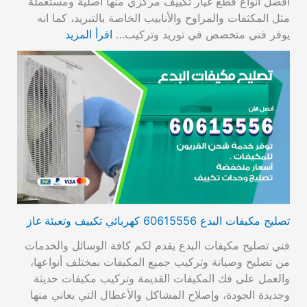
أفضل انواع قطع غيار تكييف مركزي منها اصلية ومستعملة
مثل المكثفات والمراوح والأنابيب الخاصة بالتبريد، كما انه
يوفر فني متخصص في توريد وتركيب…
اقرأ المزيد
تصليح مكيفات البدع 60615556 كهربائي تكييف وتعبئة غاز
فني تصليح مكيفات البدع يقدم لكم كافة الوسائل والخدمات
من تصليح وصيانة وتركيب جميع المكيفات بمختلف أنواعها،
والعمل على فك المكيفات القديمة وتركيب مكيفات حديثة
وجديدة الجودة، وإصلاح المشاكل والأعطال التي يعاني منها