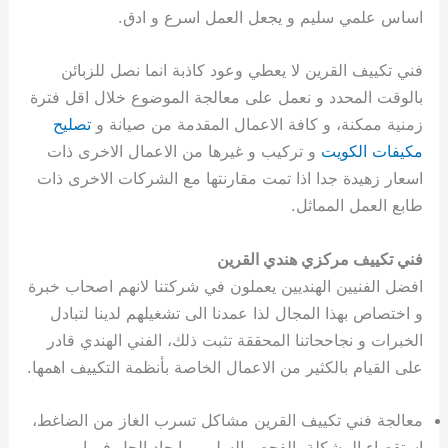
اساس علمي سليم و يجعل العمل اسرع و ادق.
فني تكييف القرين لا يعطي وعود كاذبة انما نصل للزبائن
بالوقت المحدد و نعمل على معالجة الموضوع خلال اقل فترة
زمنية ممكنة، و كافة الاعمال المقدمة من صيانة و
تصليح
مكيفات الكويت
و تركيب و غيرها من الاعمال الاخرى ذات
اسعار زهيدة جدا اذا تمت مقارنتها مع الشركات الاخرى ذات
طابع العمل المماثل.
فني تكييف مركزي هندي القرين
افضل الفنيين الهنديين يعملون في شركتنا لانهم اصحاب خبرة
و اختصاص بهذا المجال لذا عمدنا الى تشغيلهم لدينا لتبادل
الخبرات و نجاححاتنا المحققة تثبت ذلك، الفني الهندي قادر
على القيام بالكثير من الاعمال الخاصة بأنظمة التكييف اهمها.
معالجة فني تكييف القرين مشاكل تسرب الغاز من الضاغط،
استقصاء المشكلة بالفحص السليم و ايجاد الحل فورا.