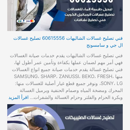
فني تصليح غسالات الشاليهات 60615556 تصليح غسالات
ال جي و سامسونج
فني تصليح غسالات الشاليهات يقدم خدمات صيانة الغسالات
فهي أمر مهم لضمان عملها بكفاءة وتأمين عمر أطول لها،
فني تصليح غسالة يقدم خدمات صيانة جميع انواع الغسالات
منها SAMSUNG، SHARP، ZANUSSI، BEKO، FRESH،
SONY، LG، ونوفر جميع قطع غيار أصلية للغسالات منها:
المحرك ومضخة المياه وصمام الحنفية وبرميل الغسالة
وبكرة الحزام والفلتر وحزام الغسالة والشفرات…
اقرأ المزيد