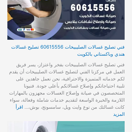
فني تصليح غسالات الصليبيخات 60615556 تصليح غسالات
هندي وباكستاني بالكويت
فني تصليح غسالات الصليبيخات بفخر واعتزاز، يسر فريق
العمل في مركزنا الفني لتصليح غسالات الصليبيخات أن يقدم
لكم خدماته المتميزة والاحترافية، نحن نعمل جاهدين على
تلبية احتياجاتكم وإصلاح غسالاتكم بأعلى جودة. فنيونا
المتخصصون في صيانة وإصلاح الغسالات مجهزون بالمهارات
اللازمة والخبرة الواسعة لتقديم خدمات شاملة وفعالة، سواء
كانت غسالتك من نوع وايت ويل، سامسونج، بوش،…
اقرأ
المزيد