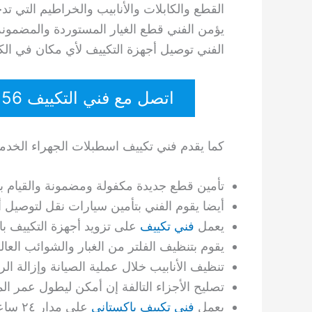
القطع والكابلات والأنابيب والخراطيم التي ت
يؤمن الفني قطع الغيار المستوردة والمضمونة
الفني توصيل أجهزة التكييف لأي مكان في ال
اتصل مع فني التكييف 60615556
كما يقدم فني تكييف اسطبلات الجهراء الخدمات
تأمين قطع جديدة مكفولة ومضمونة والقيام بتر
أيضا يقوم الفني بتأمين سيارات نقل لتوصيل 
يعمل
فني تكييف
على تزويد أجهزة التكييف با
يقوم بتنظيف الفلتر من الغبار والشوائب العالق
تنظيف الأنابيب خلال عملية الصيانة وإزالة ال
تصليح الأجزاء التالفة إن أمكن ليطول عمر ا
يعمل
فني تكييف باكستاني
على مدار ٢٤ ساعة متواصلة وفي أيام العطل والأعياد وبكافة المناسبات