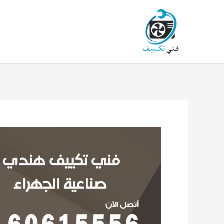
خطي
لى
لمحتوى