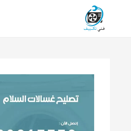
خطي
لى
لمحتوى