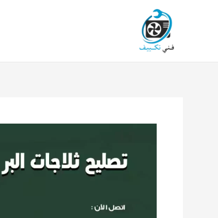
خطي
لى
لمحتوى