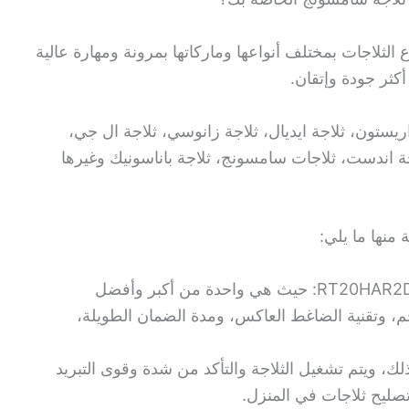
 الثلاجات بمختلف أنواعها وماركاتها بمرونة ومهارة عالية
كثر جودة وإتقان.
اريستون، ثلاجة ايديال، ثلاجة زانوسي، ثلاجة ال جي،
اجة اندست، ثلاجات سامسونج، ثلاجة باناسونيك وغيرها
منها ما يلي:
يستورد فني ثلاجة البر ثلاجة سامسونج RT20HAR2DWW: حيث هي واحدة من أكبر وأفضل
جم، وتقنية الضاغط العاكس، ومدة الضمان الطويلة،
 ذلك، ويتم تشغيل الثلاجة والتأكد من شدة وقوى التبريد
تصليح ثلاجات في المنزل.