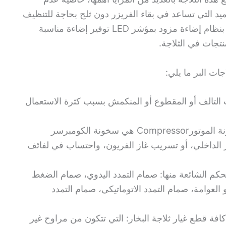
ميد التي تساعد في بقاء الفريزر دون ثلج بحاجة للتنظيف
من فترة لأخرى، وإضاءة مميزة: تتمتع الثلاجة بنظام إضاءة مزود بمؤشر LED توفير إضاءة مناسبة
نتجات في الثلاجة.
ات البر ما يلي:
24 ساعة جلد الأبواب التالف أو المقطوع أو المنكمش بسبب كثرة الاستعمال
كما يخلصك فني ثلاجات البر من أسباب سخونة الموتورCompressor هي سخونة الكومبرسر
 الداخلي، أو تسريب غاز الفريون، واحتساب في لفائف
تحكم الشائعة منها: صمام التمدد اليدوي، صمام الضغط
لعوامة، صمام التمدد الاتوماتيكي، صمام التمدد
فة قطع غيار ثلاجة البخار: التي تتكون من مراوح غير