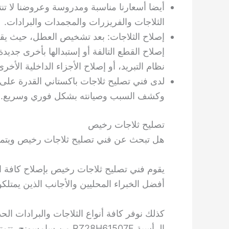
أيضا أسعارنا مناسبة ومدروسة وعروضنا لا تنته
الثلاجات والفريزرات والمجمدات والبرادات.
إصلاح الثلاجات: بعد تشخيص العطل، حيث يق
إصلاح القطع التالفة أو إستبدالها بأخرى جديد
نظام التبريد، أو إصلاح الأجزاء الداخلية الأخرى
لدى فني تصليح ثلاجات باكستاني القدرة عل
وكشف السبب وصيانته بشكل فوري وسريع.
تصليح ثلاجات رخيص
هل تبحث عن فني تصليح ثلاجات رخيص ويتمتع
يقوم فني تصليح ثلاجات رخيص بإصلاح كافة الأع
أفضل الخبراء المحليين والأجانب الذين يمتلكون
كذلك نوفر كافة أنواع الثلاجات والبرادات الحد
الرأسية RZ28H61507F من س