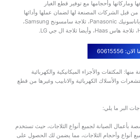
ها وماركاتها وأحجامها مع توفير قطع الغيار
 من قبل الشركات المصنعة لها لضمان عملها وأدائها
بشكل ممتاز ومنها: ثلاجة نيكاي Nikai، ثلاجة باناسونيك Panasonic، ثلاجة سامسونج Samsung،
ن: 60615556
منها: المكثفات والأجزاء الميكانيكية والكهربائية
رات والأسلاك الكهربائية والانابيب وغيرها من قطع
ات البر ما يلي:
صة بأعمال الصيانة لجميع أنواع الثلاجات، حيث تستخدم
ميع أنواع وأحجام الثلاجات، مما يضمن لك الحصول على