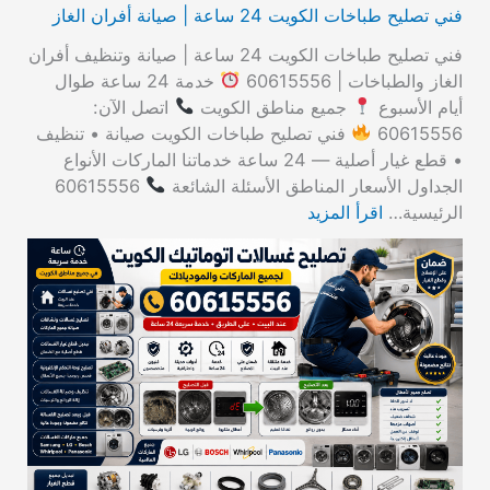
فني تصليح طباخات الكويت 24 ساعة | صيانة أفران الغاز
فني تصليح طباخات الكويت 24 ساعة | صيانة وتنظيف أفران
الغاز والطباخات | 60615556
خدمة 24 ساعة طوال
أيام الأسبوع
جميع مناطق الكويت
اتصل الآن:
60615556
فني تصليح طباخات الكويت صيانة • تنظيف
• قطع غيار أصلية — 24 ساعة خدماتنا الماركات الأنواع
الجداول الأسعار المناطق الأسئلة الشائعة
60615556
الرئيسية…
اقرأ المزيد