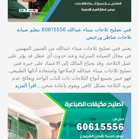
فني تصليح ثلاجات ميناء عبدالله 60615556 معلم صيانة
ثلاجات شاطر ورخيص
يعتبر فني تصليح ثلاجات ميناء عبدالله من الفنيين المهمين
في مجال الصيانة المنزلية وعند حدوث أي عطل قد يؤثر على
عمل الثلاجة، وقد يحتاج المالك إلى الاعتماد على خبرة فني
تصليح ثلاجات ميناء عبدالله لإصلاحها واستعادة أدائها الطبيعي.
فهو خبير بجميع أنواع الثلاجات ذات الباب الواحد ويعالج عدم
تبريد الثلاجة بشكل كافي ويقوم بإعادة شحن…
اقرأ المزيد