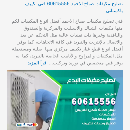
تصليح مكيفات صباح الاحمد 60615556 فني تكييف
باكستاني
فني تصليح مكيفات صباح الاحمد أفضل انواع المكيفات لكم
منها مكيفات الشباك والاسبليت والمركزية والصندوق
والنافذية وغيرها ذات تقنيات عالية مثل التحكم عن بعد
والاتصال بالإنترنت والتبريد في كافة الاتجاهات، كما يوفر
أفضل انواع قطع غيار تكييف مركزي منها اصلية ومستعملة
مثل المكثفات والمراوح والأنابيب الخاصة بالتبريد، كما انه
يوفر فني متخصص في توريد وتركيب…
اقرأ المزيد