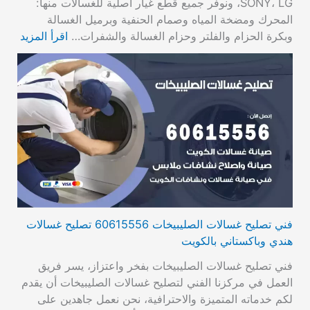
SONY، LG، ونوفر جميع قطع غيار أصلية للغسالات منها:
المحرك ومضخة المياه وصمام الحنفية وبرميل الغسالة
وبكرة الحزام والفلتر وحزام الغسالة والشفرات…
اقرأ المزيد
فني تصليح غسالات الصليبيخات 60615556 تصليح غسالات
هندي وباكستاني بالكويت
فني تصليح غسالات الصليبيخات بفخر واعتزاز، يسر فريق
العمل في مركزنا الفني لتصليح غسالات الصليبيخات أن يقدم
لكم خدماته المتميزة والاحترافية، نحن نعمل جاهدين على