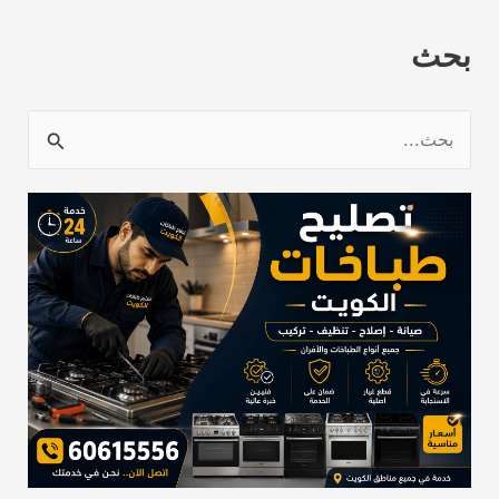
بحث
ا
ل
ب
ح
ث
ع
ن
: