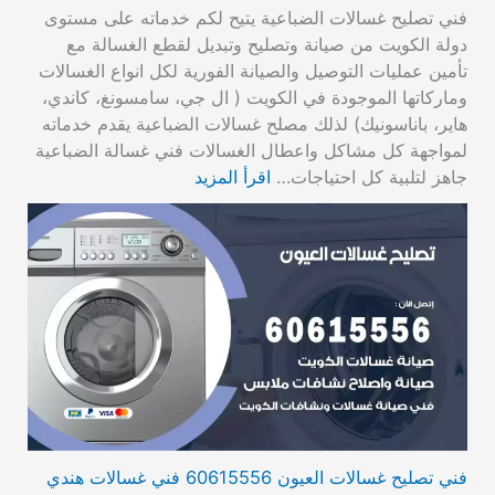
فني تصليح غسالات الضباعية يتيح لكم خدماته على مستوى
دولة الكويت من صيانة وتصليح وتبديل لقطع الغسالة مع
تأمين عمليات التوصيل والصيانة الفورية لكل انواع الغسالات
وماركاتها الموجودة في الكويت ( ال جي، سامسونغ، كاندي،
هاير، باناسونيك) لذلك مصلح غسالات الضباعية يقدم خدماته
لمواجهة كل مشاكل واعطال الغسالات فني غسالة الضباعية
جاهز لتلبية كل احتياجات…
اقرأ المزيد
فني تصليح غسالات العيون 60615556 فني غسالات هندي