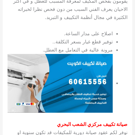
يقومون بفحص المكيف لمعرفة المسبب للعطل و في اكثر
ي
ت
ت
ك
خ
الاحيان يعرف الفني السبب من دون فحص نظرا لخبراته
ب
و
ي
الكثيرة في مجال أنظمة التكييف و التبريد.
ا
ع
ص
ل
ا
ك
د
اصلاح على مدار الساعة.
و
ي
توفير قطع غيار بسعر التكلفة..
ي
ة
مرونة عالية في التعامل مع العطل.
ت
صيانة تكييف مركزي الشعب البحري
نوفر لكم عقود صيانة دورية للمكيفات قد تكون سنوية او