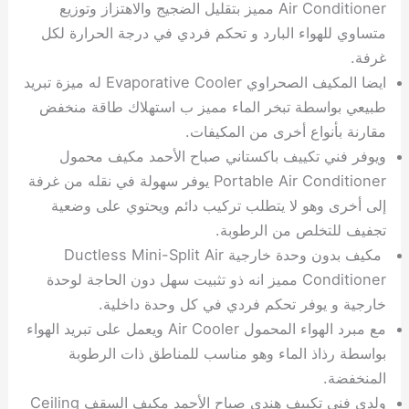
Air Conditioner مميز بتقليل الضجيج والاهتزاز وتوزيع
متساوي للهواء البارد و تحكم فردي في درجة الحرارة لكل
غرفة.
ايضا المكيف الصحراوي Evaporative Cooler له ميزة تبريد
طبيعي بواسطة تبخر الماء مميز ب استهلاك طاقة منخفض
مقارنة بأنواع أخرى من المكيفات.
ويوفر فني تكييف باكستاني صباح الأحمد مكيف محمول
Portable Air Conditioner يوفر سهولة في نقله من غرفة
إلى أخرى وهو لا يتطلب تركيب دائم ويحتوي على وضعية
تجفيف للتخلص من الرطوبة.
مكيف بدون وحدة خارجية Ductless Mini-Split Air
Conditioner مميز انه ذو تثبيت سهل دون الحاجة لوحدة
خارجية و يوفر تحكم فردي في كل وحدة داخلية.
مع مبرد الهواء المحمول Air Cooler ويعمل على تبريد الهواء
بواسطة رذاذ الماء وهو مناسب للمناطق ذات الرطوبة
المنخفضة.
ولدى فني تكييف هندي صباح الأحمد مكيف السقف Ceiling