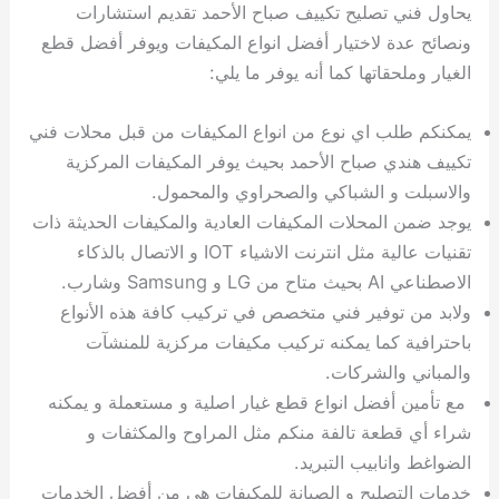
ة
ح
ا
ة
ت
ح
ي
ن
ا
ت
و
ف
ل
غ
يحاول فني تصليح تكييف صباح الأحمد تقديم استشارات
غ
م
ه
ج
ت
غ
ا
ل
ل
ص
ب
ت
م
س
ونصائح عدة لاختيار أفضل انواع المكيفات ويوفر أفضل قطع
ك
س
ن
م
ص
س
ل
ش
ا
ل
ا
ع
ص
ا
الغيار وملحقاتها كما أنه يوفر ما يلي:
ا
ي
ي
د
ح
ا
غ
ا
ت
ي
ك
ب
ي
ل
ل
ف
ع
ر
ي
ل
ا
م
ا
ح
ئ
س
ا
ا
يمكنكم طلب اي نوع من انواع المكيفات من قبل محلات فني
ا
ا
ا
ب
ا
ا
ز
ل
و
غ
ت
ة
ن
ت
تكييف هندي صباح الأحمد بحيث يوفر المكيفات المركزية
ت
ت
ل
ا
و
ت
2
ت
س
ا
غ
ة
ا
ه
س
ي
ل
م
ر
0
و
ا
ن
ا
ث
ل
والاسبلت و الشباكي والصحراوي والمحمول.
ن
ب
ا
ك
ة
خ
2
م
ل
ز
ي
ل
ج
يوجد ضمن المحلات المكيفات العادية والمكيفات الحديثة ذات
ي
د
ر
و
ش
ي
6
ا
ا
ا
ي
تقنيات عالية مثل انترنت الاشياء IOT و الاتصال بالذكاء
ل
ي
ي
ا
ك
ص
ت
ت
ج
و
الاصطناعي AI بحيث متاح من LG و Samsung وشارب.
ي
و
ا
ط
ت
ي
ا
ا
س
ولابد من توفير فني متخصص في تركيب كافة هذه الأنواع
ب
ت
ر
ت
ك
و
ت
ا
باحترافية كما يمكنه تركيب مكيفات مركزية للمنشآت
ب
ا
ب
ت
ش
م
والمباني والشركات.
ا
ك
ا
و
ا
س
مع تأمين أفضل انواع قطع غيار اصلية و مستعملة و يمكنه
ل
س
ل
م
ط
و
ت
ك
ك
ا
ر
ن
شراء أي قطعة تالفة منكم مثل المراوح والمكثفات و
ا
و
و
ت
و
ج
الضواغط وانابيب التبريد.
ن
ي
ي
ي
ر
خدمات التصليح و الصيانة للمكيفات هي من أفضل الخدمات