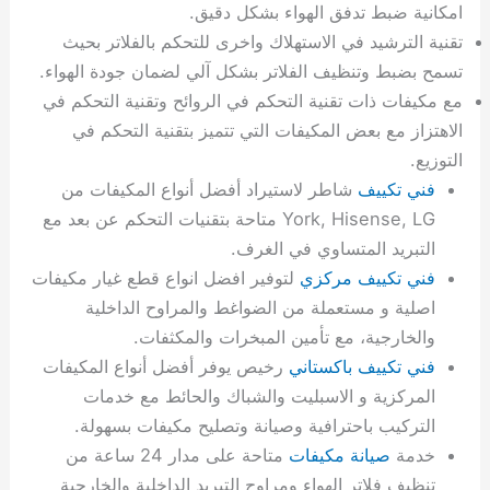
امكانية ضبط تدفق الهواء بشكل دقيق.
تقنية الترشيد في الاستهلاك واخرى للتحكم بالفلاتر بحيث
تسمح بضبط وتنظيف الفلاتر بشكل آلي لضمان جودة الهواء.
مع مكيفات ذات تقنية التحكم في الروائح وتقنية التحكم في
الاهتزاز مع بعض المكيفات التي تتميز بتقنية التحكم في
التوزيع.
فني تكييف
شاطر لاستيراد أفضل أنواع المكيفات من
York, Hisense, LG متاحة بتقنيات التحكم عن بعد مع
التبريد المتساوي في الغرف.
فني تكييف مركزي
لتوفير افضل انواع قطع غيار مكيفات
اصلية و مستعملة من الضواغط والمراوح الداخلية
والخارجية، مع تأمين المبخرات والمكثفات.
فني تكييف باكستاني
رخيص يوفر أفضل أنواع المكيفات
المركزية و الاسبليت والشباك والحائط مع خدمات
التركيب باحترافية وصيانة وتصليح مكيفات بسهولة.
خدمة
صيانة مكيفات
متاحة على مدار 24 ساعة من
تنظيف فلاتر الهواء ومراوح التبريد الداخلية والخارجية