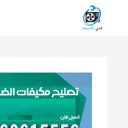
خطي
لى
لمحتوى