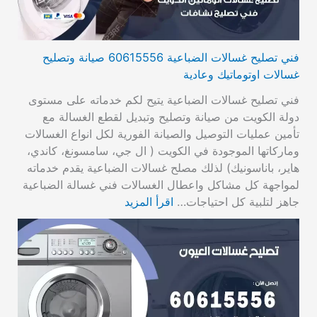
فني تصليح غسالات الضباعية 60615556 صيانة وتصليح
غسالات اوتوماتيك وعادية
فني تصليح غسالات الضباعية يتيح لكم خدماته على مستوى
دولة الكويت من صيانة وتصليح وتبديل لقطع الغسالة مع
تأمين عمليات التوصيل والصيانة الفورية لكل انواع الغسالات
وماركاتها الموجودة في الكويت ( ال جي، سامسونغ، كاندي،
هاير، باناسونيك) لذلك مصلح غسالات الضباعية يقدم خدماته
لمواجهة كل مشاكل واعطال الغسالات فني غسالة الضباعية
جاهز لتلبية كل احتياجات…
اقرأ المزيد