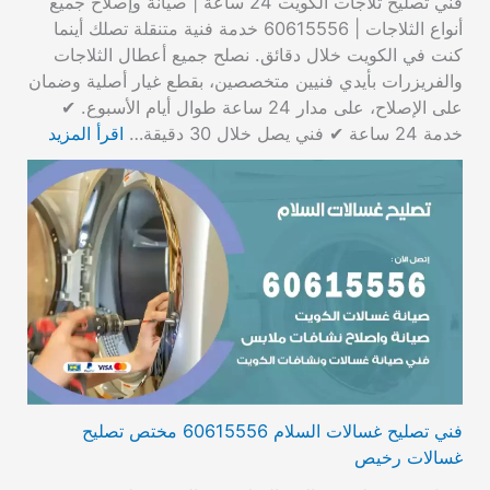
فني تصليح ثلاجات الكويت 24 ساعة | صيانة وإصلاح جميع
أنواع الثلاجات | 60615556 خدمة فنية متنقلة تصلك أينما
كنت في الكويت خلال دقائق. نصلح جميع أعطال الثلاجات
والفريزرات بأيدي فنيين متخصصين، بقطع غيار أصلية وضمان
على الإصلاح، على مدار 24 ساعة طوال أيام الأسبوع. ✔
خدمة 24 ساعة ✔ فني يصل خلال 30 دقيقة…
اقرأ المزيد
فني تصليح غسالات السلام 60615556 مختص تصليح
غسالات رخيص