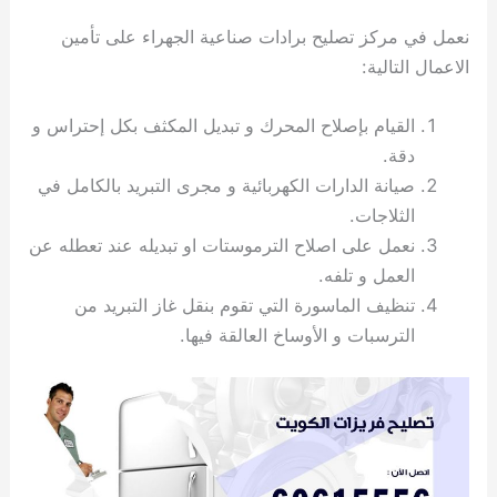
ي
ت
ت
ك
خ
نعمل في مركز تصليح برادات صناعية الجهراء على تأمين
ب
و
ي
ا
ع
ص
الاعمال التالية:
ل
ا
ك
د
القيام بإصلاح المحرك و تبديل المكثف بكل إحتراس و
و
ي
دقة.
ي
ة
صيانة الدارات الكهربائية و مجرى التبريد بالكامل في
ت
الثلاجات.
نعمل على اصلاح الترموستات او تبديله عند تعطله عن
العمل و تلفه.
تنظيف الماسورة التي تقوم بنقل غاز التبريد من
الترسبات و الأوساخ العالقة فيها.