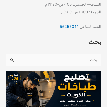
السبت—الخميس: 7:00ص–11:30م
الجمعة: 11:00ص–9:00م
الخط الساخن
55255041
بحث
ا
ل
ب
ح
ث
ع
ن