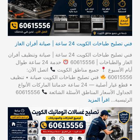
:
فني تصليح طباخات الكويت 24 ساعة | صيانة أفران الغاز
فني تصليح طباخات الكويت 24 ساعة | صيانة وتنظيف أفران
الغاز والطباخات | 60615556
خدمة 24 ساعة طوال
أيام الأسبوع
جميع مناطق الكويت
اتصل الآن:
60615556
فني تصليح طباخات الكويت صيانة • تنظيف
• قطع غيار أصلية — 24 ساعة خدماتنا الماركات الأنواع
الجداول الأسعار المناطق الأسئلة الشائعة
60615556
الرئيسية…
اقرأ المزيد