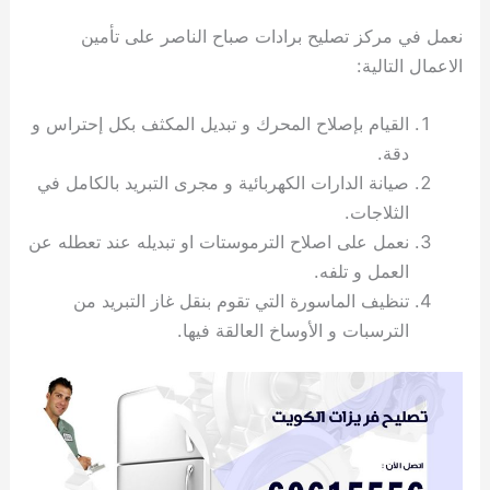
ي
ت
ت
ك
خ
نعمل في مركز تصليح برادات صباح الناصر على تأمين
ب
و
ي
ا
ع
ص
الاعمال التالية:
ل
ا
ك
د
القيام بإصلاح المحرك و تبديل المكثف بكل إحتراس و
و
ي
دقة.
ي
ة
صيانة الدارات الكهربائية و مجرى التبريد بالكامل في
ت
الثلاجات.
نعمل على اصلاح الترموستات او تبديله عند تعطله عن
العمل و تلفه.
تنظيف الماسورة التي تقوم بنقل غاز التبريد من
الترسبات و الأوساخ العالقة فيها.