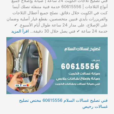
فني تصليح ثلاجات الكويت 24 ساعة | صيانة وإصلاح جميع
أنواع الثلاجات | 60615556 خدمة فنية متنقلة تصلك أينما
كنت في الكويت خلال دقائق. نصلح جميع أعطال الثلاجات
والفريزرات بأيدي فنيين متخصصين، بقطع غيار أصلية وضمان
على الإصلاح، على مدار 24 ساعة طوال أيام الأسبوع. ✔
خدمة 24 ساعة ✔ فني يصل خلال 30 دقيقة…
اقرأ المزيد
فني تصليح غسالات السلام 60615556 مختص تصليح
غسالات رخيص