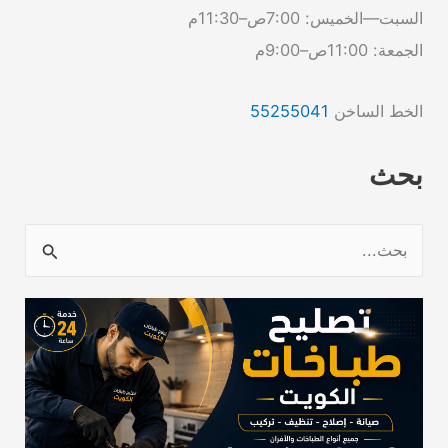
السبت—الخميس: 7:00ص–11:30م
الجمعة: 11:00ص–9:00م
الخط الساخن
55255041
بحث
ا
ل
ب
ح
ث
ع
ن