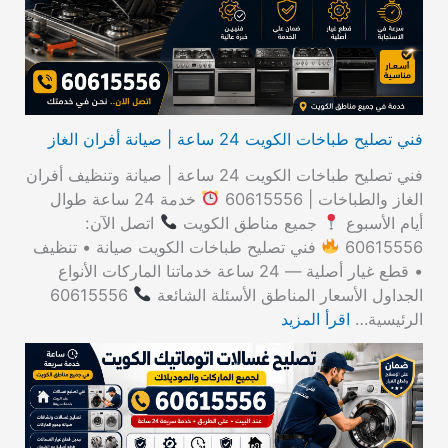
:
فني تصليح طباخات الكويت 24 ساعة | صيانة أفران الغاز
فني تصليح طباخات الكويت 24 ساعة | صيانة وتنظيف أفران
الغاز والطباخات | 60615556
خدمة 24 ساعة طوال
أيام الأسبوع
جميع مناطق الكويت
اتصل الآن:
60615556
فني تصليح طباخات الكويت صيانة • تنظيف
• قطع غيار أصلية — 24 ساعة خدماتنا الماركات الأنواع
الجداول الأسعار المناطق الأسئلة الشائعة
60615556
الرئيسية…
اقرأ المزيد