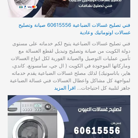
فني تصليح غسالات الضباعية 60615556 صيانة وتصليح
غسالات اوتوماتيك وعادية
فني تصليح غسالات الضباعية يتيح لكم خدماته على مستوى
دولة الكويت من صيانة وتصليح وتبديل لقطع الغسالة مع
تأمين عمليات التوصيل والصيانة الفورية لكل انواع الغسالات
وماركاتها الموجودة في الكويت ( ال جي، سامسونغ، كاندي،
هاير، باناسونيك) لذلك مصلح غسالات الضباعية يقدم خدماته
لمواجهة كل مشاكل واعطال الغسالات فني غسالة الضباعية
جاهز لتلبية كل احتياجات…
اقرأ المزيد