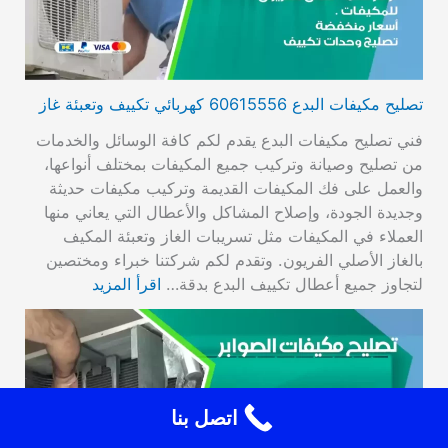
تصليح مكيفات البدع 60615556 كهربائي تكييف وتعبئة غاز
فني تصليح مكيفات البدع يقدم لكم كافة الوسائل والخدمات
من تصليح وصيانة وتركيب جميع المكيفات بمختلف أنواعها،
والعمل على فك المكيفات القديمة وتركيب مكيفات حديثة
وجديدة الجودة، وإصلاح المشاكل والأعطال التي يعاني منها
العملاء في المكيفات مثل تسريبات الغاز وتعبئة المكيف
بالغاز الأصلي الفريون. وتقدم لكم شركتنا خبراء ومختصين
لتجاوز جميع أعطال تكييف البدع بدقة…
اقرأ المزيد
اتصل بنا