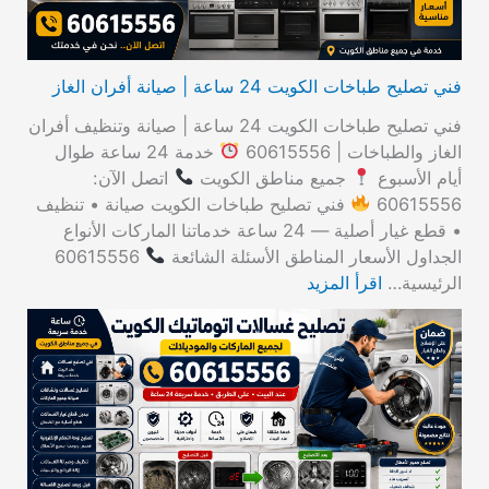
فني تصليح طباخات الكويت 24 ساعة | صيانة أفران الغاز
فني تصليح طباخات الكويت 24 ساعة | صيانة وتنظيف أفران
الغاز والطباخات | 60615556
خدمة 24 ساعة طوال
أيام الأسبوع
جميع مناطق الكويت
اتصل الآن:
60615556
فني تصليح طباخات الكويت صيانة • تنظيف
• قطع غيار أصلية — 24 ساعة خدماتنا الماركات الأنواع
الجداول الأسعار المناطق الأسئلة الشائعة
60615556
الرئيسية…
اقرأ المزيد