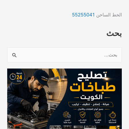
الخط الساخن
55255041
بحث
ا
ل
ب
ح
ث
ع
ن
: