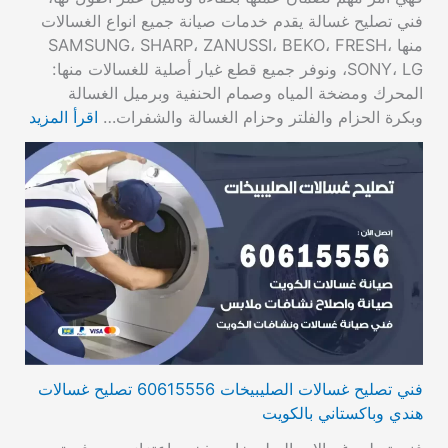
فني تصليح غسالة يقدم خدمات صيانة جميع انواع الغسالات
منها SAMSUNG، SHARP، ZANUSSI، BEKO، FRESH،
SONY، LG، ونوفر جميع قطع غيار أصلية للغسالات منها:
المحرك ومضخة المياه وصمام الحنفية وبرميل الغسالة
وبكرة الحزام والفلتر وحزام الغسالة والشفرات…
اقرأ المزيد
فني تصليح غسالات الصليبيخات 60615556 تصليح غسالات
هندي وباكستاني بالكويت