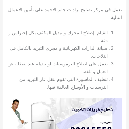
ي
ت
ت
ك
خ
نعمل في مركز تصليح برادات جابر الاحمد على تأمين الاعمال
ب
و
ي
ا
ع
ص
التالية:
ل
ا
ك
د
القيام بإصلاح المحرك و تبديل المكثف بكل إحتراس و
و
ي
دقة.
ي
ة
صيانة الدارات الكهربائية و مجرى التبريد بالكامل في
ت
الثلاجات.
نعمل على اصلاح الترموستات او تبديله عند تعطله عن
العمل و تلفه.
تنظيف الماسورة التي تقوم بنقل غاز التبريد من
الترسبات و الأوساخ العالقة فيها.