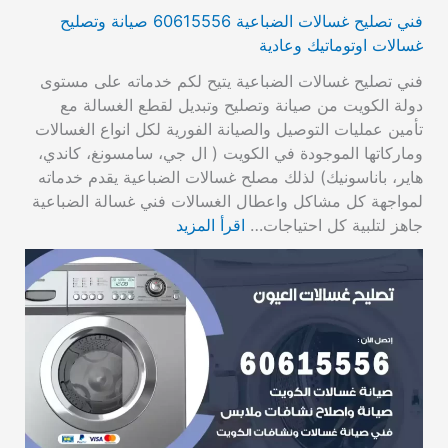
فني تصليح غسالات الضباعية 60615556 صيانة وتصليح
غسالات اوتوماتيك وعادية
فني تصليح غسالات الضباعية يتيح لكم خدماته على مستوى
دولة الكويت من صيانة وتصليح وتبديل لقطع الغسالة مع
تأمين عمليات التوصيل والصيانة الفورية لكل انواع الغسالات
وماركاتها الموجودة في الكويت ( ال جي، سامسونغ، كاندي،
هاير، باناسونيك) لذلك مصلح غسالات الضباعية يقدم خدماته
لمواجهة كل مشاكل واعطال الغسالات فني غسالة الضباعية
جاهز لتلبية كل احتياجات…
اقرأ المزيد