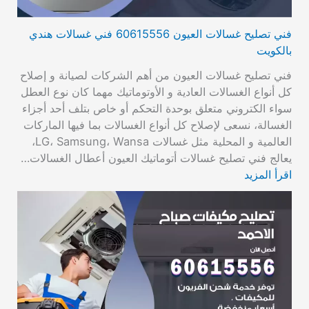
فني تصليح غسالات العيون 60615556 فني غسالات هندي
بالكويت
فني تصليح غسالات العيون من أهم الشركات لصيانة و إصلاح
كل أنواع الغسالات العادية و الأوتوماتيك مهما كان نوع العطل
سواء الكتروني متعلق بوحدة التحكم أو خاص بتلف أحد أجزاء
الغسالة، نسعى لإصلاح كل أنواع الغسالات بما فيها الماركات
العالمية و المحلية مثل غسالات LG، Samsung، Wansa،
يعالج فني تصليح غسالات أتوماتيك العيون أعطال الغسالات…
اقرأ المزيد