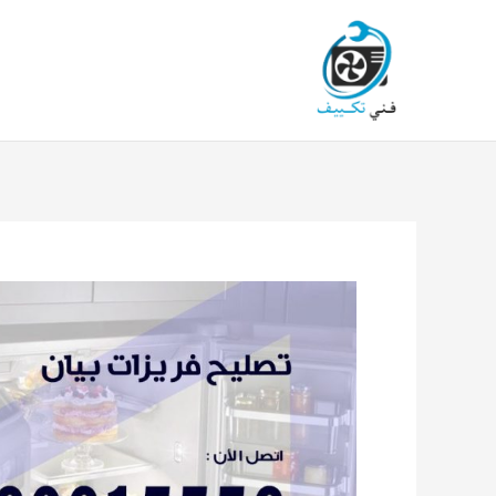
خطي
لى
لمحتوى