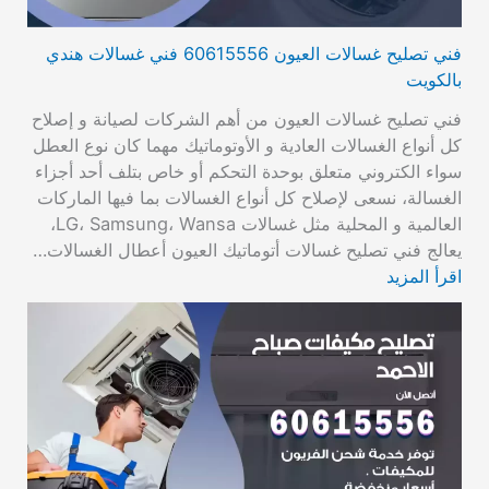
فني تصليح غسالات العيون 60615556 فني غسالات هندي
بالكويت
فني تصليح غسالات العيون من أهم الشركات لصيانة و إصلاح
كل أنواع الغسالات العادية و الأوتوماتيك مهما كان نوع العطل
سواء الكتروني متعلق بوحدة التحكم أو خاص بتلف أحد أجزاء
الغسالة، نسعى لإصلاح كل أنواع الغسالات بما فيها الماركات
العالمية و المحلية مثل غسالات LG، Samsung، Wansa،
يعالج فني تصليح غسالات أتوماتيك العيون أعطال الغسالات…
اقرأ المزيد