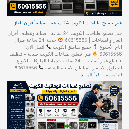
فني تصليح طباخات الكويت 24 ساعة | صيانة أفران الغاز
فني تصليح طباخات الكويت 24 ساعة | صيانة وتنظيف أفران
الغاز والطباخات | 60615556
خدمة 24 ساعة طوال
أيام الأسبوع
جميع مناطق الكويت
اتصل الآن:
60615556
فني تصليح طباخات الكويت صيانة • تنظيف
• قطع غيار أصلية — 24 ساعة خدماتنا الماركات الأنواع
الجداول الأسعار المناطق الأسئلة الشائعة
60615556
الرئيسية…
اقرأ المزيد