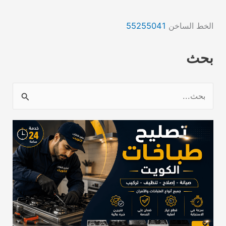
الخط الساخن
55255041
بحث
ا
ل
ب
ح
ث
ع
ن
: