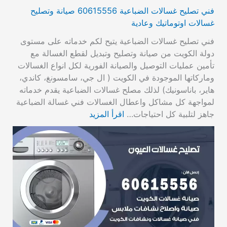
فني تصليح غسالات الضباعية 60615556 صيانة وتصليح
غسالات اوتوماتيك وعادية
فني تصليح غسالات الضباعية يتيح لكم خدماته على مستوى
دولة الكويت من صيانة وتصليح وتبديل لقطع الغسالة مع
تأمين عمليات التوصيل والصيانة الفورية لكل انواع الغسالات
وماركاتها الموجودة في الكويت ( ال جي، سامسونغ، كاندي،
هاير، باناسونيك) لذلك مصلح غسالات الضباعية يقدم خدماته
لمواجهة كل مشاكل واعطال الغسالات فني غسالة الضباعية
جاهز لتلبية كل احتياجات…
اقرأ المزيد