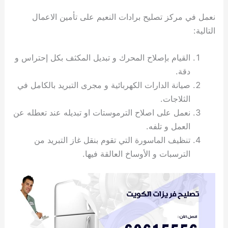
ي
ت
ت
ك
خ
نعمل في مركز تصليح برادات النعيم على تأمين الاعمال
ب
و
ي
ا
ع
ص
التالية:
ل
ا
ك
د
القيام بإصلاح المحرك و تبديل المكثف بكل إحتراس و
و
ي
دقة.
ي
ة
صيانة الدارات الكهربائية و مجرى التبريد بالكامل في
ت
الثلاجات.
نعمل على اصلاح الترموستات او تبديله عند تعطله عن
العمل و تلفه.
تنظيف الماسورة التي تقوم بنقل غاز التبريد من
الترسبات و الأوساخ العالقة فيها.