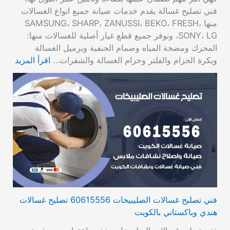
فني تصليح غسالة يقدم خدمات صيانة جميع انواع الغسالات
منها SAMSUNG، SHARP، ZANUSSI، BEKO، FRESH،
SONY، LG، ونوفر جميع قطع غيار أصلية للغسالات منها:
المحرك ومضخة المياه وصمام الحنفية وبرميل الغسالة
وبكرة الحزام والفلتر وحزام الغسالة والشفرات…
اقرأ المزيد
فني تصليح غسالات الصليبيخات 60615556 تصليح غسالات
هندي وباكستاني بالكويت