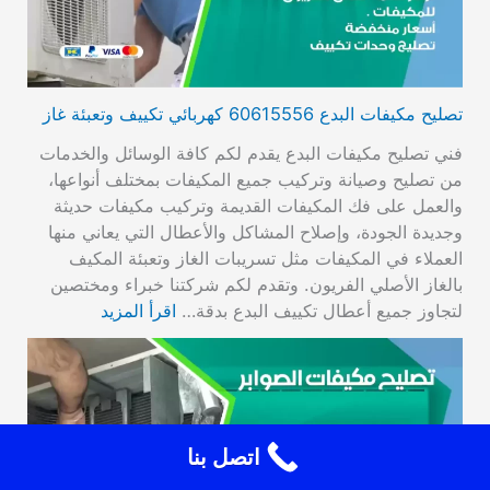
تصليح مكيفات البدع 60615556 كهربائي تكييف وتعبئة غاز
فني تصليح مكيفات البدع يقدم لكم كافة الوسائل والخدمات
من تصليح وصيانة وتركيب جميع المكيفات بمختلف أنواعها،
والعمل على فك المكيفات القديمة وتركيب مكيفات حديثة
وجديدة الجودة، وإصلاح المشاكل والأعطال التي يعاني منها
العملاء في المكيفات مثل تسريبات الغاز وتعبئة المكيف
بالغاز الأصلي الفريون. وتقدم لكم شركتنا خبراء ومختصين
لتجاوز جميع أعطال تكييف البدع بدقة…
اقرأ المزيد
اتصل بنا