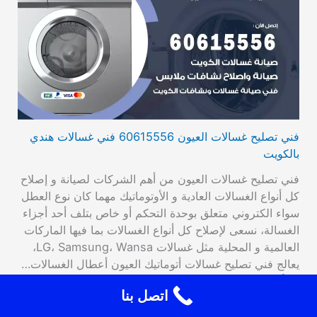
فني تصليح غسالات العيون 60615556 فني غسالات هندي
بالكويت
فني تصليح غسالات العيون من أهم الشركات لصيانة و إصلاح
كل أنواع الغسالات العادية و الأوتوماتيك مهما كان نوع العطل
سواء الكتروني متعلق بوحدة التحكم أو خاص بتلف أحد أجزاء
الغسالة، نسعى لإصلاح كل أنواع الغسالات بما فيها الماركات
العالمية و المحلية مثل غسالات LG، Samsung، Wansa،
يعالج فني تصليح غسالات أتوماتيك العيون أعطال الغسالات…
اقرأ المزيد
اتصل بنا