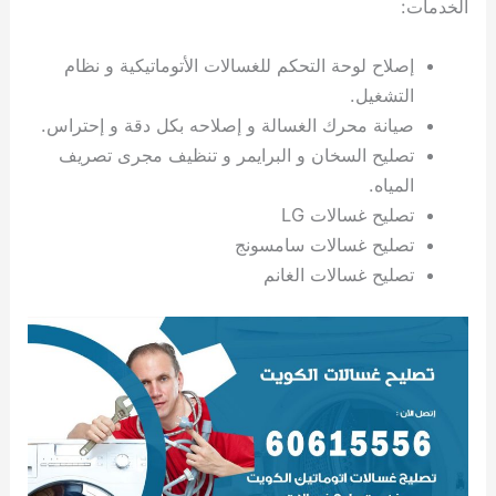
الخدمات:
ي
ت
ت
ك
خ
ب
و
ي
إصلاح لوحة التحكم للغسالات الأتوماتيكية و نظام
ا
ع
ص
ل
ا
التشغيل.
ك
د
صيانة محرك الغسالة و إصلاحه بكل دقة و إحتراس.
و
ي
تصليح السخان و البرايمر و تنظيف مجرى تصريف
ي
ة
المياه.
ت
تصليح غسالات LG
تصليح غسالات سامسونج
تصليح غسالات الغانم