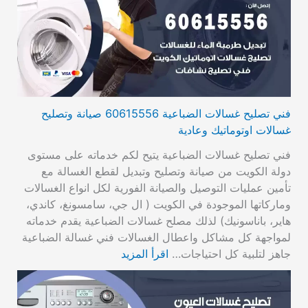
فني تصليح غسالات الضباعية 60615556 صيانة وتصليح
غسالات اوتوماتيك وعادية
فني تصليح غسالات الضباعية يتيح لكم خدماته على مستوى
دولة الكويت من صيانة وتصليح وتبديل لقطع الغسالة مع
تأمين عمليات التوصيل والصيانة الفورية لكل انواع الغسالات
وماركاتها الموجودة في الكويت ( ال جي، سامسونغ، كاندي،
هاير، باناسونيك) لذلك مصلح غسالات الضباعية يقدم خدماته
لمواجهة كل مشاكل واعطال الغسالات فني غسالة الضباعية
جاهز لتلبية كل احتياجات…
اقرأ المزيد