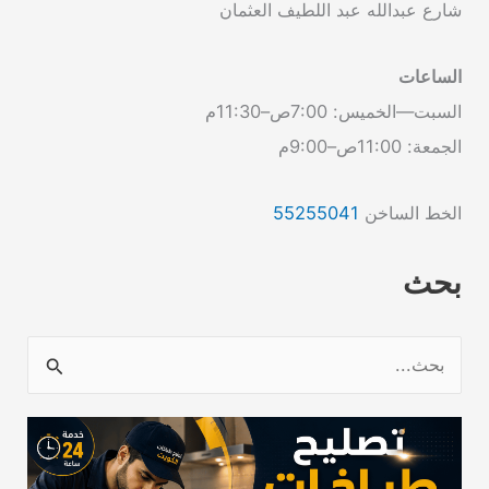
شارع عبدالله عبد اللطيف العثمان
الساعات
السبت—الخميس: 7:00ص–11:30م
الجمعة: 11:00ص–9:00م
الخط الساخن
55255041
بحث
ا
ل
ب
ح