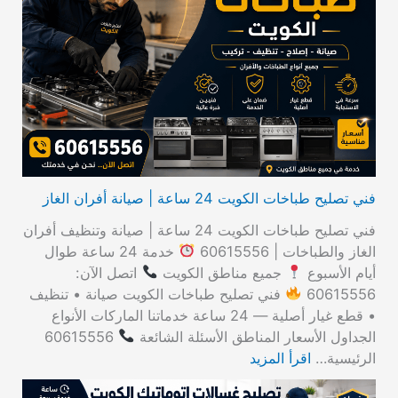
ث
ع
ن
:
فني تصليح طباخات الكويت 24 ساعة | صيانة أفران الغاز
فني تصليح طباخات الكويت 24 ساعة | صيانة وتنظيف أفران
الغاز والطباخات | 60615556
خدمة 24 ساعة طوال
أيام الأسبوع
جميع مناطق الكويت
اتصل الآن:
60615556
فني تصليح طباخات الكويت صيانة • تنظيف
• قطع غيار أصلية — 24 ساعة خدماتنا الماركات الأنواع
الجداول الأسعار المناطق الأسئلة الشائعة
60615556
الرئيسية…
اقرأ المزيد