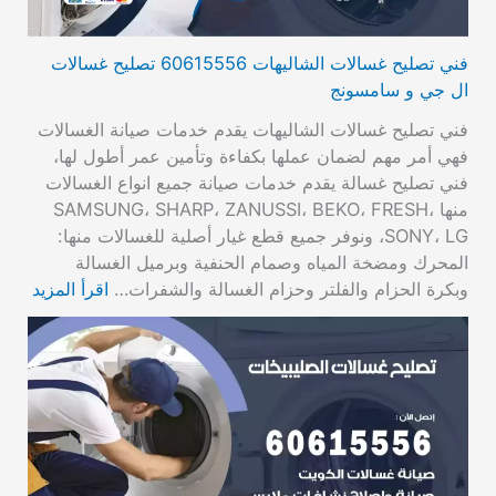
فني تصليح غسالات الشاليهات 60615556 تصليح غسالات
ال جي و سامسونج
فني تصليح غسالات الشاليهات يقدم خدمات صيانة الغسالات
فهي أمر مهم لضمان عملها بكفاءة وتأمين عمر أطول لها،
فني تصليح غسالة يقدم خدمات صيانة جميع انواع الغسالات
منها SAMSUNG، SHARP، ZANUSSI، BEKO، FRESH،
SONY، LG، ونوفر جميع قطع غيار أصلية للغسالات منها:
المحرك ومضخة المياه وصمام الحنفية وبرميل الغسالة
وبكرة الحزام والفلتر وحزام الغسالة والشفرات…
اقرأ المزيد