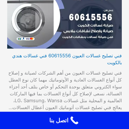
فني تصليح غسالات العيون 60615556 فني غسالات هندي
بالكويت
فني تصليح غسالات العيون من أهم الشركات لصيانة و إصلاح
كل أنواع الغسالات العادية و الأوتوماتيك مهما كان نوع العطل
سواء الكتروني متعلق بوحدة التحكم أو خاص بتلف أحد أجزاء
الغسالة، نسعى لإصلاح كل أنواع الغسالات بما فيها الماركات
العالمية و المحلية مثل غسالات LG، Samsung، Wansa،
يعالج فني تصليح غسالات أتوماتيك العيون أعطال الغسالات…
اقرأ المزيد
اتصل بنا