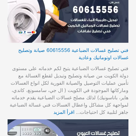
فني تصليح غسالات الضباعية 60615556 صيانة وتصليح
غسالات اوتوماتيك وعادية
فني تصليح غسالات الضباعية يتيح لكم خدماته على مستوى
دولة الكويت من صيانة وتصليح وتبديل لقطع الغسالة مع
تأمين عمليات التوصيل والصيانة الفورية لكل انواع الغسالات
وماركاتها الموجودة في الكويت ( ال جي، سامسونغ، كاندي،
هاير، باناسونيك) لذلك مصلح غسالات الضباعية يقدم خدماته
لمواجهة كل مشاكل واعطال الغسالات فني غسالة الضباعية
جاهز لتلبية كل احتياجات…
اقرأ المزيد