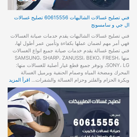
فني تصليح غسالات الشاليهات 60615556 تصليح غسالات
ال جي و سامسونج
فني تصليح غسالات الشاليهات يقدم خدمات صيانة الغسالات
فهي أمر مهم لضمان عملها بكفاءة وتأمين عمر أطول لها،
فني تصليح غسالة يقدم خدمات صيانة جميع انواع الغسالات
منها SAMSUNG، SHARP، ZANUSSI، BEKO، FRESH،
SONY، LG، ونوفر جميع قطع غيار أصلية للغسالات منها:
المحرك ومضخة المياه وصمام الحنفية وبرميل الغسالة
وبكرة الحزام والفلتر وحزام الغسالة والشفرات…
اقرأ المزيد