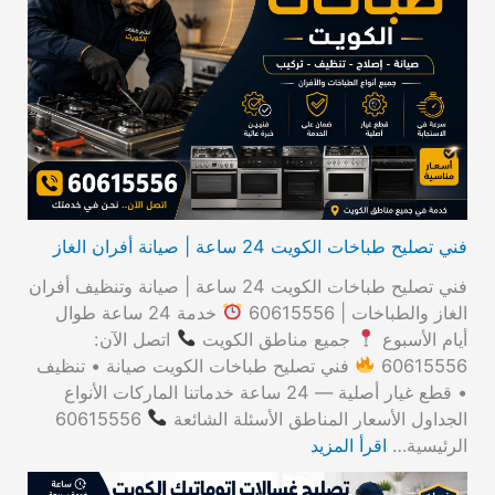
ث
ع
ن
:
فني تصليح طباخات الكويت 24 ساعة | صيانة أفران الغاز
فني تصليح طباخات الكويت 24 ساعة | صيانة وتنظيف أفران
الغاز والطباخات | 60615556
خدمة 24 ساعة طوال
أيام الأسبوع
جميع مناطق الكويت
اتصل الآن:
60615556
فني تصليح طباخات الكويت صيانة • تنظيف
• قطع غيار أصلية — 24 ساعة خدماتنا الماركات الأنواع
الجداول الأسعار المناطق الأسئلة الشائعة
60615556
الرئيسية…
اقرأ المزيد