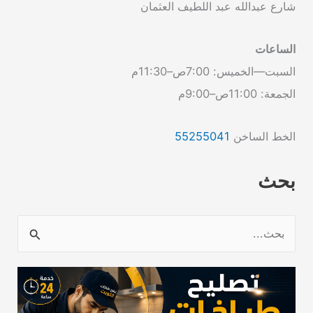
شارع عبدالله عبد اللطيف العثمان
الساعات
السبت—الخميس: 7:00ص–11:30م
الجمعة: 11:00ص–9:00م
الخط الساخن
55255041
بحث
ا
ل
ب
ح