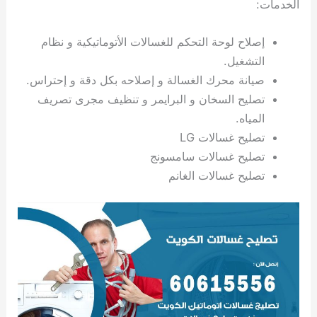
الخدمات:
ي
ت
ت
ك
خ
ب
و
ي
إصلاح لوحة التحكم للغسالات الأتوماتيكية و نظام
ا
ع
ص
ل
ا
التشغيل.
ك
د
صيانة محرك الغسالة و إصلاحه بكل دقة و إحتراس.
و
ي
تصليح السخان و البرايمر و تنظيف مجرى تصريف
ي
ة
المياه.
ت
تصليح غسالات LG
تصليح غسالات سامسونج
تصليح غسالات الغانم