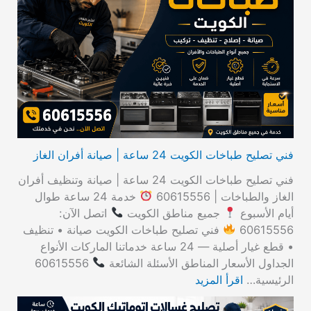
ث
ع
ن
:
فني تصليح طباخات الكويت 24 ساعة | صيانة أفران الغاز
فني تصليح طباخات الكويت 24 ساعة | صيانة وتنظيف أفران
الغاز والطباخات | 60615556
خدمة 24 ساعة طوال
أيام الأسبوع
جميع مناطق الكويت
اتصل الآن:
60615556
فني تصليح طباخات الكويت صيانة • تنظيف
• قطع غيار أصلية — 24 ساعة خدماتنا الماركات الأنواع
الجداول الأسعار المناطق الأسئلة الشائعة
60615556
الرئيسية…
اقرأ المزيد