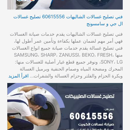
فني تصليح غسالات الشاليهات 60615556 تصليح غسالات
ال جي و سامسونج
فني تصليح غسالات الشاليهات يقدم خدمات صيانة الغسالات
فهي أمر مهم لضمان عملها بكفاءة وتأمين عمر أطول لها،
فني تصليح غسالة يقدم خدمات صيانة جميع انواع الغسالات
منها SAMSUNG، SHARP، ZANUSSI، BEKO، FRESH،
SONY، LG، ونوفر جميع قطع غيار أصلية للغسالات منها:
المحرك ومضخة المياه وصمام الحنفية وبرميل الغسالة
وبكرة الحزام والفلتر وحزام الغسالة والشفرات…
اقرأ المزيد