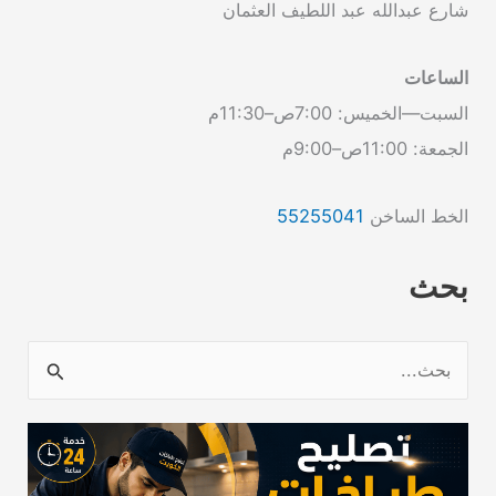
شارع عبدالله عبد اللطيف العثمان
الساعات
السبت—الخميس: 7:00ص–11:30م
الجمعة: 11:00ص–9:00م
الخط الساخن
55255041
بحث
ا
ل
ب
ح