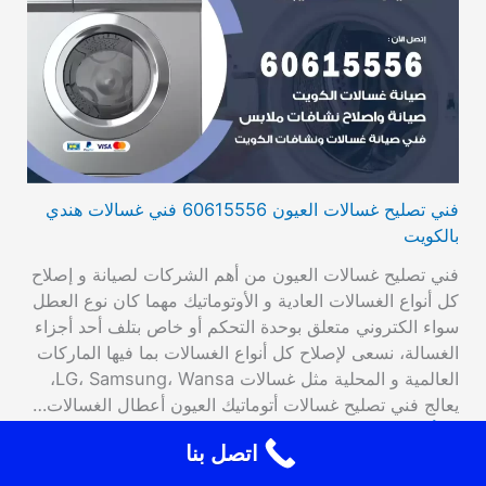
فني تصليح غسالات العيون 60615556 فني غسالات هندي
بالكويت
فني تصليح غسالات العيون من أهم الشركات لصيانة و إصلاح
كل أنواع الغسالات العادية و الأوتوماتيك مهما كان نوع العطل
سواء الكتروني متعلق بوحدة التحكم أو خاص بتلف أحد أجزاء
الغسالة، نسعى لإصلاح كل أنواع الغسالات بما فيها الماركات
العالمية و المحلية مثل غسالات LG، Samsung، Wansa،
يعالج فني تصليح غسالات أتوماتيك العيون أعطال الغسالات…
اقرأ المزيد
اتصل بنا