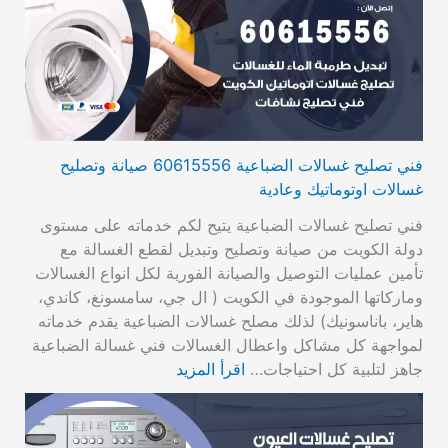
فني تصليح غسالات الضباعية 60615556 صيانة وتصليح
غسالات اوتوماتيك وعادية
فني تصليح غسالات الضباعية يتيح لكم خدماته على مستوى
دولة الكويت من صيانة وتصليح وتبديل لقطع الغسالة مع
تأمين عمليات التوصيل والصيانة الفورية لكل انواع الغسالات
وماركاتها الموجودة في الكويت ( ال جي، سامسونغ، كاندي،
هاير، باناسونيك) لذلك مصلح غسالات الضباعية يقدم خدماته
لمواجهة كل مشاكل واعطال الغسالات فني غسالة الضباعية
جاهز لتلبية كل احتياجات…
اقرأ المزيد