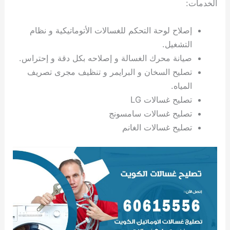
الخدمات:
ي
ت
ت
ك
خ
ب
و
ي
إصلاح لوحة التحكم للغسالات الأتوماتيكية و نظام
ا
ع
ص
ل
ا
التشغيل.
ك
د
صيانة محرك الغسالة و إصلاحه بكل دقة و إحتراس.
و
ي
تصليح السخان و البرايمر و تنظيف مجرى تصريف
ي
ة
المياه.
ت
تصليح غسالات LG
تصليح غسالات سامسونج
تصليح غسالات الغانم