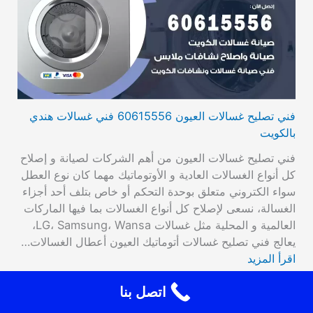
فني تصليح غسالات العيون 60615556 فني غسالات هندي
بالكويت
فني تصليح غسالات العيون من أهم الشركات لصيانة و إصلاح
كل أنواع الغسالات العادية و الأوتوماتيك مهما كان نوع العطل
سواء الكتروني متعلق بوحدة التحكم أو خاص بتلف أحد أجزاء
الغسالة، نسعى لإصلاح كل أنواع الغسالات بما فيها الماركات
العالمية و المحلية مثل غسالات LG، Samsung، Wansa،
يعالج فني تصليح غسالات أتوماتيك العيون أعطال الغسالات…
اقرأ المزيد
اتصل بنا