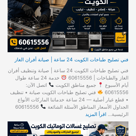
ع
ن
:
فني تصليح طباخات الكويت 24 ساعة | صيانة أفران الغاز
فني تصليح طباخات الكويت 24 ساعة | صيانة وتنظيف أفران
الغاز والطباخات | 60615556
خدمة 24 ساعة طوال
أيام الأسبوع
جميع مناطق الكويت
اتصل الآن:
60615556
فني تصليح طباخات الكويت صيانة • تنظيف
• قطع غيار أصلية — 24 ساعة خدماتنا الماركات الأنواع
الجداول الأسعار المناطق الأسئلة الشائعة
60615556
الرئيسية…
اقرأ المزيد