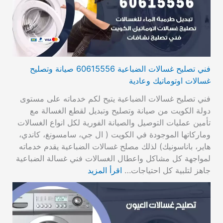
فني تصليح غسالات الضباعية 60615556 صيانة وتصليح
غسالات اوتوماتيك وعادية
فني تصليح غسالات الضباعية يتيح لكم خدماته على مستوى
دولة الكويت من صيانة وتصليح وتبديل لقطع الغسالة مع
تأمين عمليات التوصيل والصيانة الفورية لكل انواع الغسالات
وماركاتها الموجودة في الكويت ( ال جي، سامسونغ، كاندي،
هاير، باناسونيك) لذلك مصلح غسالات الضباعية يقدم خدماته
لمواجهة كل مشاكل واعطال الغسالات فني غسالة الضباعية
جاهز لتلبية كل احتياجات…
اقرأ المزيد