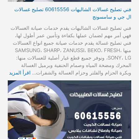
فني تصليح غسالات الشاليهات 60615556 تصليح غسالات
ال جي و سامسونج
فني تصليح غسالات الشاليهات يقدم خدمات صيانة الغسالات
فهي أمر مهم لضمان عملها بكفاءة وتأمين عمر أطول لها،
فني تصليح غسالة يقدم خدمات صيانة جميع انواع الغسالات
منها SAMSUNG، SHARP، ZANUSSI، BEKO، FRESH،
SONY، LG، ونوفر جميع قطع غيار أصلية للغسالات منها:
المحرك ومضخة المياه وصمام الحنفية وبرميل الغسالة
وبكرة الحزام والفلتر وحزام الغسالة والشفرات…
اقرأ المزيد