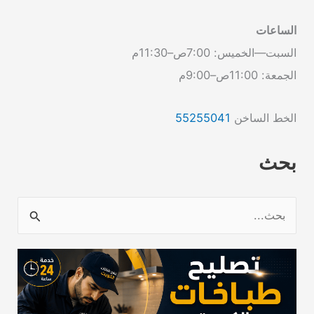
الساعات
السبت—الخميس: 7:00ص–11:30م
الجمعة: 11:00ص–9:00م
الخط الساخن
55255041
بحث
ا
ل
ب
ح
ث