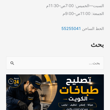
السبت—الخميس: 7:00ص–11:30م
الجمعة: 11:00ص–9:00م
الخط الساخن
55255041
بحث
ا
ل
ب
ح
ث
ع