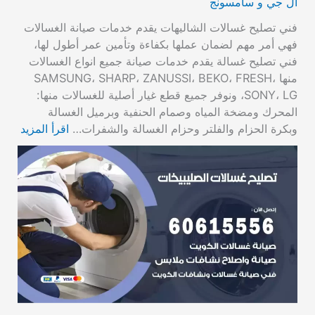
ال جي و سامسونج
فني تصليح غسالات الشاليهات يقدم خدمات صيانة الغسالات
فهي أمر مهم لضمان عملها بكفاءة وتأمين عمر أطول لها،
فني تصليح غسالة يقدم خدمات صيانة جميع انواع الغسالات
منها SAMSUNG، SHARP، ZANUSSI، BEKO، FRESH،
SONY، LG، ونوفر جميع قطع غيار أصلية للغسالات منها:
المحرك ومضخة المياه وصمام الحنفية وبرميل الغسالة
وبكرة الحزام والفلتر وحزام الغسالة والشفرات…
اقرأ المزيد