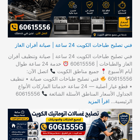
ن
:
فني تصليح طباخات الكويت 24 ساعة | صيانة أفران الغاز
فني تصليح طباخات الكويت 24 ساعة | صيانة وتنظيف أفران
الغاز والطباخات | 60615556
خدمة 24 ساعة طوال
أيام الأسبوع
جميع مناطق الكويت
اتصل الآن:
60615556
فني تصليح طباخات الكويت صيانة • تنظيف
• قطع غيار أصلية — 24 ساعة خدماتنا الماركات الأنواع
الجداول الأسعار المناطق الأسئلة الشائعة
60615556
الرئيسية…
اقرأ المزيد