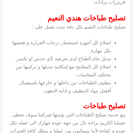
فريزرات برادات.
ي
ت
ت
ك
خ
ب
و
ي
تصليح طباخات هندي النعيم
ا
ع
ص
ل
ا
تصليح طباخات النعيم بكل دقة حيث نعمل على :
ك
د
و
ي
اصلاح كل أجهزة استشعار درجات الحرارة و فحصها
ي
ة
بكل مهارة.
ت
تبديل جام الطباخ لدى تعرضه لأي خدش او تكسر.
اصلاح كل المفاتيح مع إمكانية تبديلها و تركيبها من
مختلف المقاسات.
تنظيف الطباخات من داخلها و خارجها باستعمال
أفضل مواد التنظيف و اذابة الدهون.
تصليح طباخات
مع خدمة تصليح الطباخات التي تؤمنها شركتنا سوف تحظى
عميلنا الكريم براحة بال من جهة عودة جهازك الى عمله بكل
جودة و كفاءة لأننا متمكنون من عملنا و نمتلك كافة الخبرات