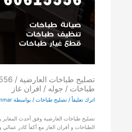
طباخات / جوله / افران غاز
اترك تعليقاً
/
تصليح طباخات
/ بواسطة
mmar
تصليح طباخات العارضية وفق أحدث المعاير و 
الطباخات و أفران الغاز مع أكفأ كادر عمالي