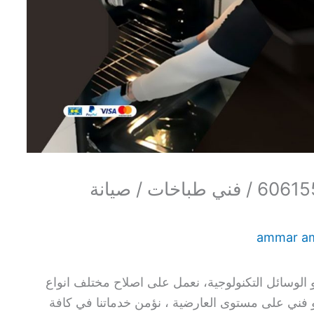
تصليح طباخات العارضية / 60615556 / فني طباخات / صيانة
ammar a
الوسائل التكنولوجية، نعمل على اصلاح مختلف انواع
 و فني على مستوى العارضية ، نؤمن خدماتنا في كافة