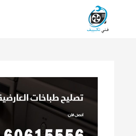
خطي
لى
لمحتوى