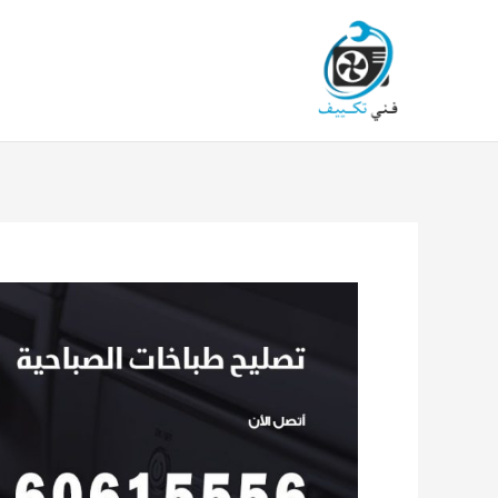
خطي
لى
لمحتوى