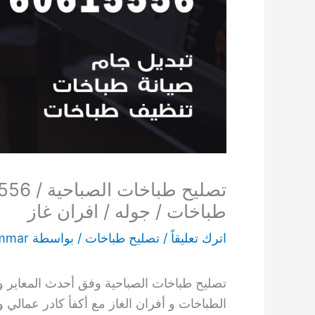
طباخات / جوله / افران غاز
اترك تعليقاً
/
تصليح طباخات
/ بواسطة
mmar
تصليح طباخات الصباحية وفق أحدث المعاير و 
الطباخات و أفران الغاز مع أكفأ كادر عمالي