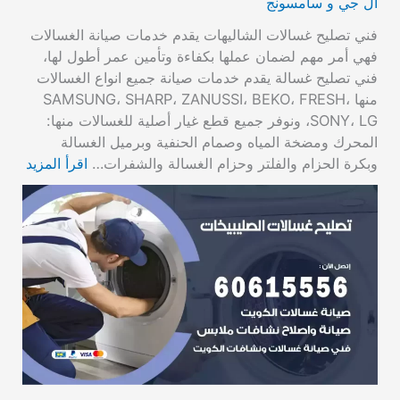
ال جي و سامسونج
فني تصليح غسالات الشاليهات يقدم خدمات صيانة الغسالات
فهي أمر مهم لضمان عملها بكفاءة وتأمين عمر أطول لها،
فني تصليح غسالة يقدم خدمات صيانة جميع انواع الغسالات
منها SAMSUNG، SHARP، ZANUSSI، BEKO، FRESH،
SONY، LG، ونوفر جميع قطع غيار أصلية للغسالات منها:
المحرك ومضخة المياه وصمام الحنفية وبرميل الغسالة
وبكرة الحزام والفلتر وحزام الغسالة والشفرات…
اقرأ المزيد