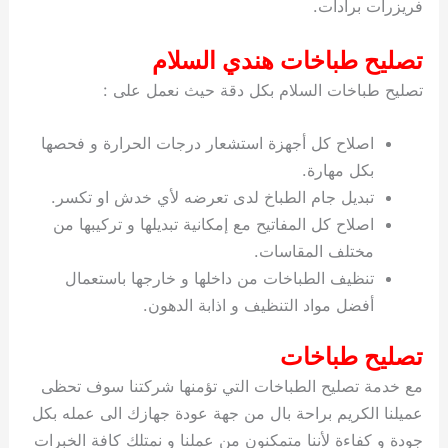
فريزرات برادات.
ي
ت
ت
ك
خ
ب
و
ي
تصليح طباخات هندي السلام
ا
ع
ص
ل
ا
تصليح طباخات السلام بكل دقة حيث نعمل على :
ك
د
و
ي
اصلاح كل أجهزة استشعار درجات الحرارة و فحصها
ي
ة
بكل مهارة.
ت
تبديل جام الطباخ لدى تعرضه لأي خدش او تكسر.
اصلاح كل المفاتيح مع إمكانية تبديلها و تركيبها من
مختلف المقاسات.
تنظيف الطباخات من داخلها و خارجها باستعمال
أفضل مواد التنظيف و اذابة الدهون.
تصليح طباخات
مع خدمة تصليح الطباخات التي تؤمنها شركتنا سوف تحظى
عميلنا الكريم براحة بال من جهة عودة جهازك الى عمله بكل
جودة و كفاءة لأننا متمكنون من عملنا و نمتلك كافة الخبرات