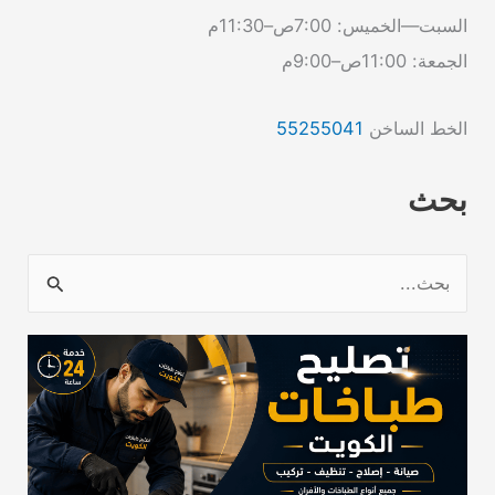
السبت—الخميس: 7:00ص–11:30م
الجمعة: 11:00ص–9:00م
الخط الساخن
55255041
بحث
ا
ل
ب
ح
ث
ع