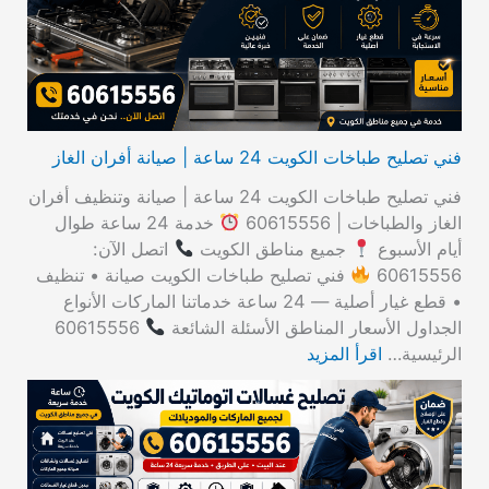
ن
:
فني تصليح طباخات الكويت 24 ساعة | صيانة أفران الغاز
فني تصليح طباخات الكويت 24 ساعة | صيانة وتنظيف أفران
الغاز والطباخات | 60615556
خدمة 24 ساعة طوال
أيام الأسبوع
جميع مناطق الكويت
اتصل الآن:
60615556
فني تصليح طباخات الكويت صيانة • تنظيف
• قطع غيار أصلية — 24 ساعة خدماتنا الماركات الأنواع
الجداول الأسعار المناطق الأسئلة الشائعة
60615556
الرئيسية…
اقرأ المزيد