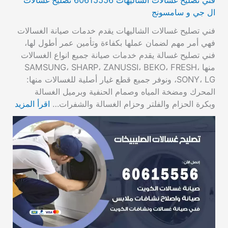
ال جي و سامسونج
فني تصليح غسالات الشاليهات يقدم خدمات صيانة الغسالات
فهي أمر مهم لضمان عملها بكفاءة وتأمين عمر أطول لها،
فني تصليح غسالة يقدم خدمات صيانة جميع انواع الغسالات
منها SAMSUNG، SHARP، ZANUSSI، BEKO، FRESH،
SONY، LG، ونوفر جميع قطع غيار أصلية للغسالات منها:
المحرك ومضخة المياه وصمام الحنفية وبرميل الغسالة
وبكرة الحزام والفلتر وحزام الغسالة والشفرات…
اقرأ المزيد