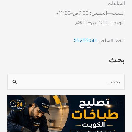
الساعات
السبت—الخميس: 7:00ص–11:30م
الجمعة: 11:00ص–9:00م
الخط الساخن
55255041
بحث
ا
ل
ب
ح
ث
ع