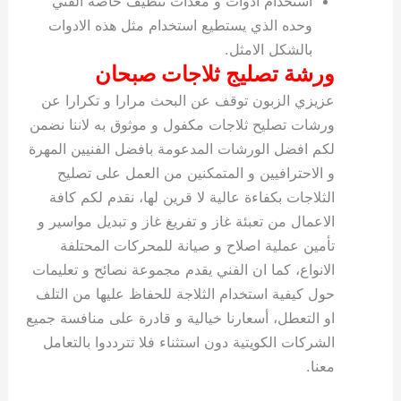
استخدام ادوات و معدات تنظيف خاصة الفني
وحده الذي يستطيع استخدام مثل هذه الادوات
بالشكل الامثل.
ورشة تصليج ثلاجات صبحان
عزيزي الزبون توقف عن البحث مرارا و تكرارا عن
ورشات تصليح ثلاجات مكفول و موثوق به لاننا نضمن
لكم افضل الورشات المدعومة بافضل الفنيين المهرة
و الاحترافيين و المتمكنين من العمل على تصليح
الثلاجات بكفاءة عالية لا قرين لها، نقدم لكم كافة
الاعمال من تعبئة غاز و تفريغ غاز و تبديل مواسير و
تأمين عملية اصلاح و صيانة للمحركات المحتلفة
الانواع، كما ان الفني يقدم مجموعة نصائح و تعليمات
حول كيفية استخدام الثلاجة للحفاظ عليها من التلف
او التعطل، أسعارنا خيالية و قادرة على منافسة جميع
الشركات الكويتية دون استثناء فلا تترددوا بالتعامل
معنا.