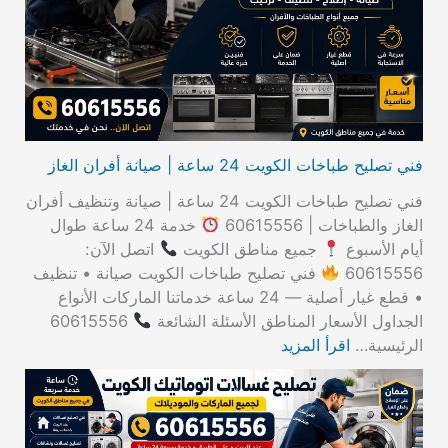
ن
:
فني تصليح طباخات الكويت 24 ساعة | صيانة أفران الغاز
فني تصليح طباخات الكويت 24 ساعة | صيانة وتنظيف أفران
الغاز والطباخات | 60615556
خدمة 24 ساعة طوال
أيام الأسبوع
جميع مناطق الكويت
اتصل الآن:
60615556
فني تصليح طباخات الكويت صيانة • تنظيف
• قطع غيار أصلية — 24 ساعة خدماتنا الماركات الأنواع
الجداول الأسعار المناطق الأسئلة الشائعة
60615556
الرئيسية…
اقرأ المزيد