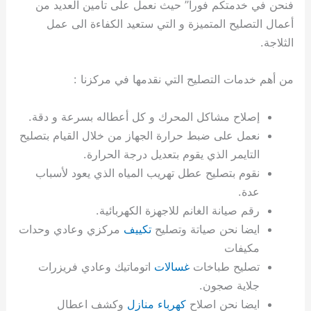
فنحن في خدمتكم فورا” حيث نعمل على تأمين العديد من
ي
ت
ت
ك
خ
أعمال التصليح المتميزة و التي ستعيد الكفاءة الى عمل
ب
و
ي
ا
ع
ص
الثلاجة.
ل
ا
ك
د
من أهم خدمات التصليح التي نقدمها في مركزنا :
و
ي
ي
ة
إصلاح مشاكل المحرك و كل أعطاله بسرعة و دقة.
ت
نعمل على ضبط حرارة الجهاز من خلال القيام بتصليح
التايمر الذي يقوم بتعديل درجة الحرارة.
نقوم بتصليح عطل تهريب المياه الذي يعود لأسباب
عدة.
رقم صيانة الغانم للاجهزة الكهربائية.
ايضا نحن صياتة وتصليح
تكييف
مركزي وعادي وحدات
مكيفات
تصليح طباخات
غسالات
اتوماتيك وعادي فريزرات
جلاية صجون.
ايضا نحن اصلاح
كهرباء منازل
وكشف اعطال