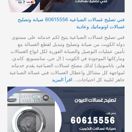
فني تصليح غسالات الضباعية 60615556 صيانة وتصليح
غسالات اوتوماتيك وعادية
فني تصليح غسالات الضباعية يتيح لكم خدماته على مستوى
دولة الكويت من صيانة وتصليح وتبديل لقطع الغسالة مع
تأمين عمليات التوصيل والصيانة الفورية لكل انواع الغسالات
وماركاتها الموجودة في الكويت ( ال جي، سامسونغ، كاندي،
هاير، باناسونيك) لذلك مصلح غسالات الضباعية يقدم خدماته
لمواجهة كل مشاكل واعطال الغسالات فني غسالة الضباعية
جاهز لتلبية كل احتياجات…
اقرأ المزيد