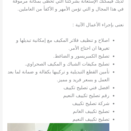
لديك فيمكنك الإستعانة بشركتنا التي تحظى بمكانة مرموقة
ي
ت
ت
ك
خ
في هذا المجال و التي تؤمن الأمهر و الأكفأ من العاملين.
ب
و
ي
ا
ع
ص
ل
ا
نعنى بإجراء الأعمال الآتية :
ك
د
و
ي
اصلاح و تنظيف فلاتر المكيف مع إمكانية تبديلها و
ي
ة
تغيرها ان احتاج الأمر.
ت
تصليح الكمبريسور و الضاغط.
تصليح مكيفات الشباك و المكيف الصحراوي.
تأمين القطع التبديلية و تركيبها بكفالة و ضمانة لما بعد
العمل و بسعر فريد و مميز.
افضل فني تصليح تكييف
رقم تصليح تكييف النعيم
شركة تصليح تكييف
تصليح تكييف الغانم
تصليح تكييف النعيم