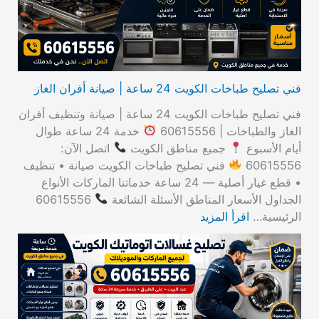
:
فني تصليح طباخات الكويت 24 ساعة | صيانة أفران الغاز
فني تصليح طباخات الكويت 24 ساعة | صيانة وتنظيف أفران
الغاز والطباخات | 60615556
خدمة 24 ساعة طوال
أيام الأسبوع
جميع مناطق الكويت
اتصل الآن:
60615556
فني تصليح طباخات الكويت صيانة • تنظيف
• قطع غيار أصلية — 24 ساعة خدماتنا الماركات الأنواع
الجداول الأسعار المناطق الأسئلة الشائعة
60615556
الرئيسية…
اقرأ المزيد