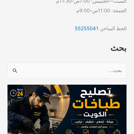
السبت—الخميس: 7:00ص–11:30م
الجمعة: 11:00ص–9:00م
الخط الساخن
55255041
بحث
ا
ل
ب
ح
ث
ع
ن