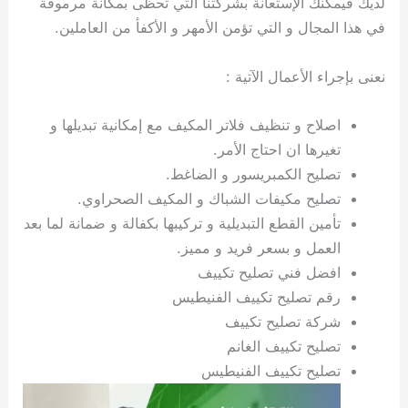
لديك فيمكنك الإستعانة بشركتنا التي تحظى بمكانة مرموقة
ي
ت
ت
ك
خ
في هذا المجال و التي تؤمن الأمهر و الأكفأ من العاملين.
ب
و
ي
ا
ع
ص
ل
ا
نعنى بإجراء الأعمال الآتية :
ك
د
و
ي
اصلاح و تنظيف فلاتر المكيف مع إمكانية تبديلها و
ي
ة
تغيرها ان احتاج الأمر.
ت
تصليح الكمبريسور و الضاغط.
تصليح مكيفات الشباك و المكيف الصحراوي.
تأمين القطع التبديلية و تركيبها بكفالة و ضمانة لما بعد
العمل و بسعر فريد و مميز.
افضل فني تصليح تكييف
رقم تصليح تكييف الفنيطيس
شركة تصليح تكييف
تصليح تكييف الغانم
تصليح تكييف الفنيطيس