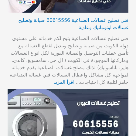
فني تصليح غسالات الضباعية 60615556 صيانة وتصليح
غسالات اوتوماتيك وعادية
فني تصليح غسالات الضباعية يتيح لكم خدماته على مستوى
دولة الكويت من صيانة وتصليح وتبديل لقطع الغسالة مع
تأمين عمليات التوصيل والصيانة الفورية لكل انواع الغسالات
وماركاتها الموجودة في الكويت ( ال جي، سامسونغ، كاندي،
هاير، باناسونيك) لذلك مصلح غسالات الضباعية يقدم خدماته
لمواجهة كل مشاكل واعطال الغسالات فني غسالة الضباعية
جاهز لتلبية كل احتياجات…
اقرأ المزيد