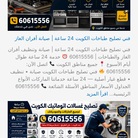
:
فني تصليح طباخات الكويت 24 ساعة | صيانة أفران الغاز
فني تصليح طباخات الكويت 24 ساعة | صيانة وتنظيف أفران
الغاز والطباخات | 60615556
خدمة 24 ساعة طوال
أيام الأسبوع
جميع مناطق الكويت
اتصل الآن:
60615556
فني تصليح طباخات الكويت صيانة • تنظيف
• قطع غيار أصلية — 24 ساعة خدماتنا الماركات الأنواع
الجداول الأسعار المناطق الأسئلة الشائعة
60615556
الرئيسية…
اقرأ المزيد