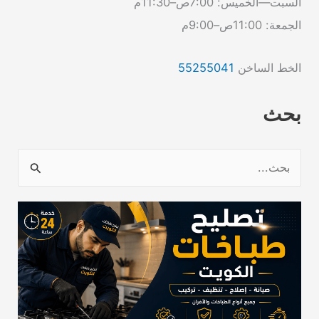
السبت—الخميس: 7:00ص–11:30م
الجمعة: 11:00ص–9:00م
الخط الساخن
55255041
بحث
ا
ل
ب
ح
ث
ع
ن