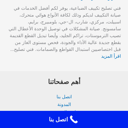
فني تصليح تكييف الضباعية، يوفر لكم أفضل الخدمات في
صيانة التكييف لديكم وذلك لكافة الأنواع هوائي متحرك،
اسبيلت، مركزي، شارب، ال-جي، بلومبيرج، برايم،
سامسونج. صيانة المشكلات في توصيل الوحدة الأعطال التي
تصيب الترموستات، تراكم الجليد، وأيضا تبديل القطع القديمة
بقطع جديدة عالية الأداء والجودة، فحص مستوى الغاز من
قبل اختصاصيين استبدال القواطع والصمامات. فني تصليح…
اقرأ المزيد
أهم صفحاتنا
اتصل بنا
المدونة
سياسة الخصوصية
اتصل بنا
فني تكييف الكويت 24 ساعة | صيانة وتركيب تكييف مركزي
من نحن