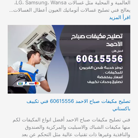
العالمية و المحلية مثل غسالات LG، Samsung، Wansa،
يعالج فني تصليح غسالات أتوماتيك العيون أعطال الغسالات…
اقرأ المزيد
تصليح مكيفات صباح الاحمد 60615556 فني تكييف
باكستاني
فني تصليح مكيفات صباح الاحمد أفضل انواع المكيفات لكم
منها مكيفات الشباك والاسبليت والمركزية والصندوق
والنافذية وغيرها ذات تقنيات عالية مثل التحكم عن بعد