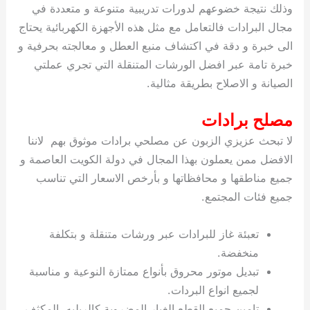
وذلك نتيجة خضوعهم لدورات تدريبية متنوعة و متعددة في
مجال البرادات فالتعامل مع مثل هذه الأجهزة الكهربائية يحتاج
الى خبرة و دقة في اكتشاف منبع العطل و معالجته بحرفية و
خبرة تامة عبر افضل الورشات المتنقلة التي تجري عملتي
الصيانة و الاصلاح بطريقة مثالية.
مصلح برادات
لا تبحث عزيزي الزبون عن مصلحي برادات موثوق بهم لاننا
الافضل ممن يعملون بهذا المجال في دولة الكويت العاصمة و
جميع مناطقها و محافظاتها و بأرخص الاسعار التي تناسب
جميع فئات المجتمع.
تعبئة غاز للبرادات عبر ورشات متنقلة و بتكلفة
منخفضة.
تبديل موتور محروق بأنواع ممتازة النوعية و مناسبة
لجميع انواع البردات.
تامين جميع القطع الغيار المضروبة كالريليه، المكثف،