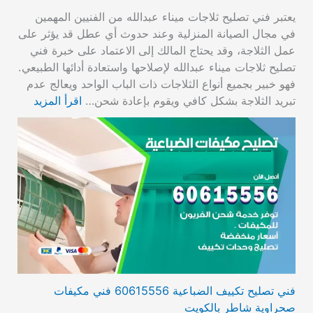
يعتبر فني تصليح ثلاجات ميناء عبدالله من الفنيين المهمين
في مجال الصيانة المنزلية وعند حدوث أي عطل قد يؤثر على
عمل الثلاجة، وقد يحتاج المالك إلى الاعتماد على خبرة فني
تصليح ثلاجات ميناء عبدالله لإصلاحها واستعادة أدائها الطبيعي.
فهو خبير بجميع أنواع الثلاجات ذات الباب الواحد ويعالج عدم
تبريد الثلاجة بشكل كافي ويقوم بإعادة شحن…
اقرأ المزيد
فني تصليح تكييف الضباعية 60615556 فني مكيفات
صحراوية شاطر بالكويت