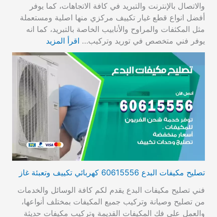
والاتصال بالإنترنت والتبريد في كافة الاتجاهات، كما يوفر
أفضل انواع قطع غيار تكييف مركزي منها اصلية ومستعملة
مثل المكثفات والمراوح والأنابيب الخاصة بالتبريد، كما انه
يوفر فني متخصص في توريد وتركيب…
اقرأ المزيد
تصليح مكيفات البدع 60615556 كهربائي تكييف وتعبئة غاز
فني تصليح مكيفات البدع يقدم لكم كافة الوسائل والخدمات
من تصليح وصيانة وتركيب جميع المكيفات بمختلف أنواعها،
والعمل على فك المكيفات القديمة وتركيب مكيفات حديثة