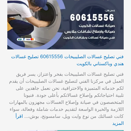
فني تصليح غسالات الصليبيخات 60615556 تصليح غسالات
هندي وباكستاني بالكويت
فني تصليح غسالات الصليبيخات بفخر واعتزاز، يسر فريق
العمل في مركزنا الفني لتصليح غسالات الصليبيخات أن يقدم
لكم خدماته المتميزة والاحترافية، نحن نعمل جاهدين على
تلبية احتياجاتكم وإصلاح غسالاتكم بأعلى جودة. فنيونا
المتخصصون في صيانة وإصلاح الغسالات مجهزون بالمهارات
اللازمة والخبرة الواسعة لتقديم خدمات شاملة وفعالة، سواء
كانت غسالتك من نوع وايت ويل، سامسونج، بوش،…
اقرأ
المزيد