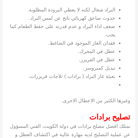
ي
ت
ت
ك
خ
البراد شغال لكنه لا يعطي البرودة المطلوبة.
ب
و
ي
حدوث صاعق كهربائي ناتج عن لمس البراد.
ا
ع
ص
ل
ا
ضعف اداء البراد و عدم قدرته على حفظ الطعام كما
ك
د
يجب.
و
ي
فقدان الغاز الموجود في الضاغط.
ي
ة
عطل في المحرك.
ت
عطل في الفريرز.
تبديل كمبروسر.
نعبئة غاز البراد ( برادات ) ثلاجات فريزرات.
وغيرها الكثير من الاعطال الاخرى.
تصليح برادات
نمتلك افضل مصلح برادات في دولة الكويت، الفني المسؤول
عن عملية التصليح لديه مهارة عالية في اكتشاف العطل و