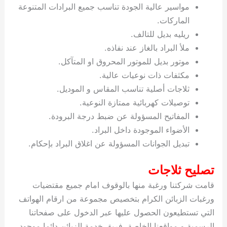
مواسير عالية الجودة تناسب جميع البرادات المتنوعة
الماركات.
ريليه بديل للتالف.
ملأ البراد بالغاز عند نفاذه.
موتور بديل للموتور المحروق او المتآكل.
مكثفات ذات نوعيات عالية.
ثلاجات أصلية تناسب المقاس و الموديل.
توصيلات كهربائية ممتازة النوعية.
المفاتيح المسؤولة عن ضبط درجة البرودة.
الأضواء الموجودة داخل البراد.
تبديل الجوانات المسؤولة عن اغلاق البراد بإحكام.
تصليح ثلاجات
قامت شركتنا ورغبة منها بالوقوف امام جميع مقتضيات
ورغبات الزبائن الكرام بتخصيص مجموعة من ارقام الهواتف
التي تستطيعون الحصول عليها عبر الدخول على صفحاتنا
الرسمية و مواقعنا الخاصة، فريق خدمة الزبائن دائما موجود