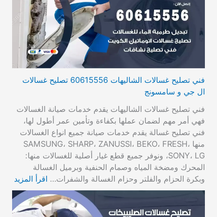
فني تصليح غسالات الشاليهات 60615556 تصليح غسالات
ال جي و سامسونج
فني تصليح غسالات الشاليهات يقدم خدمات صيانة الغسالات
فهي أمر مهم لضمان عملها بكفاءة وتأمين عمر أطول لها،
فني تصليح غسالة يقدم خدمات صيانة جميع انواع الغسالات
منها SAMSUNG، SHARP، ZANUSSI، BEKO، FRESH،
SONY، LG، ونوفر جميع قطع غيار أصلية للغسالات منها:
المحرك ومضخة المياه وصمام الحنفية وبرميل الغسالة
وبكرة الحزام والفلتر وحزام الغسالة والشفرات…
اقرأ المزيد