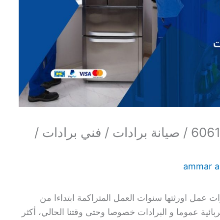
تصليح برادات المهبولة / 60615556 / صيانة برادات / فني برادات /
ammar 
ات عمل اورثتها سنوات العمل المتراكمة ابتداءا من
ائية عموما و البرادات خصوصا وحتى وقتنا الحالي، أكثر