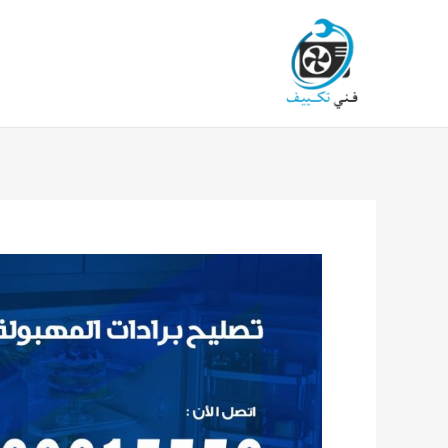
خطي
لى
لمحتوى