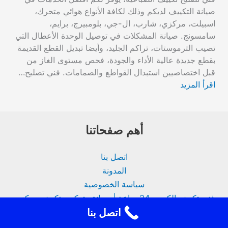
صيانة التكييف لديكم وذلك لكافة الأنواع هوائي متحرك،
اسبيلت، مركزي، شارب، ال-جي، بلومبيرج، برايم،
سامسونج. صيانة المشكلات في توصيل الوحدة الأعطال التي
تصيب الترموستات، تراكم الجليد، وأيضا تبديل القطع القديمة
بقطع جديدة عالية الأداء والجودة، فحص مستوى الغاز من
قبل اختصاصيين استبدال القواطع والصمامات. فني تصليح…
اقرأ المزيد
أهم صفحاتنا
اتصل بنا
المدونة
سياسة الخصوصية
فني تكييف الكويت 24 ساعة | صيانة وتركيب تكييف مركزي
اتصل بنا
من نحن