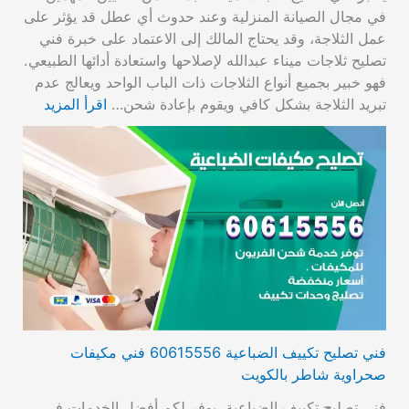
في مجال الصيانة المنزلية وعند حدوث أي عطل قد يؤثر على
عمل الثلاجة، وقد يحتاج المالك إلى الاعتماد على خبرة فني
تصليح ثلاجات ميناء عبدالله لإصلاحها واستعادة أدائها الطبيعي.
فهو خبير بجميع أنواع الثلاجات ذات الباب الواحد ويعالج عدم
تبريد الثلاجة بشكل كافي ويقوم بإعادة شحن…
اقرأ المزيد
فني تصليح تكييف الضباعية 60615556 فني مكيفات
صحراوية شاطر بالكويت
فني تصليح تكييف الضباعية، يوفر لكم أفضل الخدمات في