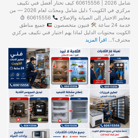
شامل 2026 | 60615556 كيف تختار أفضل فني تكييف
مركزي في الكويت؟ دليل شامل ومحدّث لعام 2026 — من
معايير الاختيار إلى الصيانة والإصلاح
60615556
خدمة 24 ساعة
فنيون متخصصون
جميع مناطق
الكويت محتويات الدليل لماذا يهم اختيار فني تكييف مركزي
محترف؟…
اقرأ المزيد