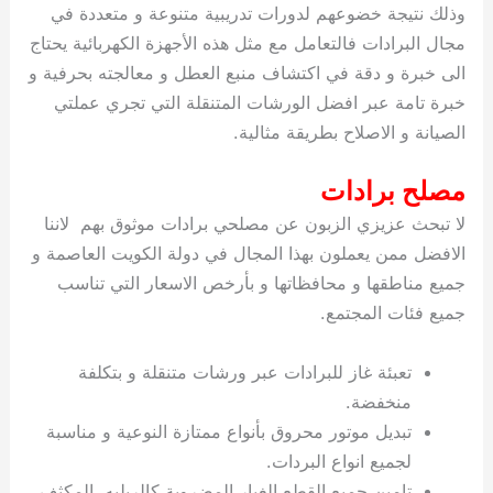
وذلك نتيجة خضوعهم لدورات تدريبية متنوعة و متعددة في
مجال البرادات فالتعامل مع مثل هذه الأجهزة الكهربائية يحتاج
الى خبرة و دقة في اكتشاف منبع العطل و معالجته بحرفية و
خبرة تامة عبر افضل الورشات المتنقلة التي تجري عملتي
الصيانة و الاصلاح بطريقة مثالية.
مصلح برادات
لا تبحث عزيزي الزبون عن مصلحي برادات موثوق بهم لاننا
الافضل ممن يعملون بهذا المجال في دولة الكويت العاصمة و
جميع مناطقها و محافظاتها و بأرخص الاسعار التي تناسب
جميع فئات المجتمع.
تعبئة غاز للبرادات عبر ورشات متنقلة و بتكلفة
منخفضة.
تبديل موتور محروق بأنواع ممتازة النوعية و مناسبة
لجميع انواع البردات.
تامين جميع القطع الغيار المضروبة كالريليه، المكثف،