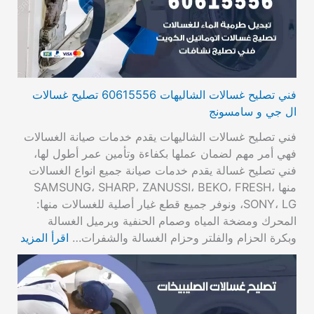
فني تصليح غسالات الشاليهات 60615556 تصليح غسالات
ال جي و سامسونج
فني تصليح غسالات الشاليهات يقدم خدمات صيانة الغسالات
فهي أمر مهم لضمان عملها بكفاءة وتأمين عمر أطول لها،
فني تصليح غسالة يقدم خدمات صيانة جميع انواع الغسالات
منها SAMSUNG، SHARP، ZANUSSI، BEKO، FRESH،
SONY، LG، ونوفر جميع قطع غيار أصلية للغسالات منها:
المحرك ومضخة المياه وصمام الحنفية وبرميل الغسالة
وبكرة الحزام والفلتر وحزام الغسالة والشفرات…
اقرأ المزيد