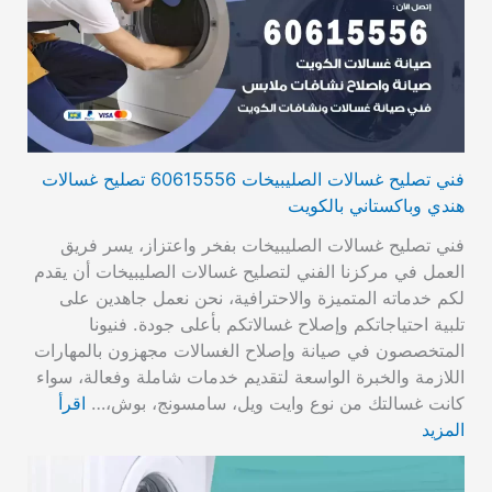
فني تصليح غسالات الصليبيخات 60615556 تصليح غسالات
هندي وباكستاني بالكويت
فني تصليح غسالات الصليبيخات بفخر واعتزاز، يسر فريق
العمل في مركزنا الفني لتصليح غسالات الصليبيخات أن يقدم
لكم خدماته المتميزة والاحترافية، نحن نعمل جاهدين على
تلبية احتياجاتكم وإصلاح غسالاتكم بأعلى جودة. فنيونا
المتخصصون في صيانة وإصلاح الغسالات مجهزون بالمهارات
اللازمة والخبرة الواسعة لتقديم خدمات شاملة وفعالة، سواء
كانت غسالتك من نوع وايت ويل، سامسونج، بوش،…
اقرأ
المزيد