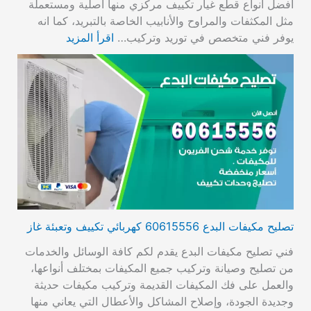
أفضل انواع قطع غيار تكييف مركزي منها اصلية ومستعملة
مثل المكثفات والمراوح والأنابيب الخاصة بالتبريد، كما انه
يوفر فني متخصص في توريد وتركيب…
اقرأ المزيد
تصليح مكيفات البدع 60615556 كهربائي تكييف وتعبئة غاز
فني تصليح مكيفات البدع يقدم لكم كافة الوسائل والخدمات
من تصليح وصيانة وتركيب جميع المكيفات بمختلف أنواعها،
والعمل على فك المكيفات القديمة وتركيب مكيفات حديثة
وجديدة الجودة، وإصلاح المشاكل والأعطال التي يعاني منها