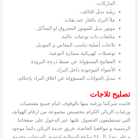
الماركات.
ريليه بديل للتالف.
ملأ البراد بالغاز عند نفاذه.
موتور بديل للموتور المحروق او المتآكل.
مكثفات ذات نوعيات عالية.
ثلاجات أصلية تناسب المقاس و الموديل.
توصيلات كهربائية ممتازة النوعية.
المفاتيح المسؤولة عن ضبط درجة البرودة.
الأضواء الموجودة داخل البراد.
تبديل الجوانات المسؤولة عن اغلاق البراد بإحكام.
تصليح ثلاجات
قامت شركتنا ورغبة منها بالوقوف امام جميع مقتضيات
ورغبات الزبائن الكرام بتخصيص مجموعة من ارقام الهواتف
التي تستطيعون الحصول عليها عبر الدخول على صفحاتنا
الرسمية و مواقعنا الخاصة، فريق خدمة الزبائن دائما موجود
و على مدار ال ٢٤ ساعة المتتالية لتنسيق الورشات وخدمة