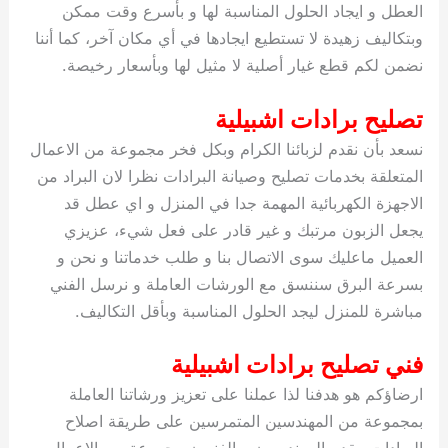
العطل و ايجاد الحلول المناسبة لها و بأسرع وقت ممكن
وبتكاليف زهيدة لا تستطيع ايجادها في أي مكان آخر، كما أننا
نضمن لكم قطع غيار أصلية لا مثيل لها وبأسعار رخيصة.
تصليح برادات اشبيلية
نسعد بأن نقدم لزبائنا الكرام وبكل فخر مجموعة من الاعمال
المتعلقة بخدمات تصليح وصيانة البرادات نظرا لان البراد من
الاجهزة الكهربائية المهمة جدا في المنزل و اي عطل قد
يجعل الزبون مرتبك و غير قادر على فعل شيء، عزيزي
العميل ماعليك سوى الاتصال بنا و طلب خدماتنا و نحن و
بسرعة البرق سننسق مع الورشات العاملة و نرسل الفني
مباشرة للمنزل ليجد الحلول المناسبة وبأقل التكاليف.
فني تصليح برادات اشبيلية
ارضاؤكم هو هدفنا لذا عملنا على تعزيز ورشاتنا العاملة
بمجموعة من المهندسين المتمرسين على طريقة اصلاح
البرادات، يقدم المهندسون و الفنيون مجموعة من الاعمال و