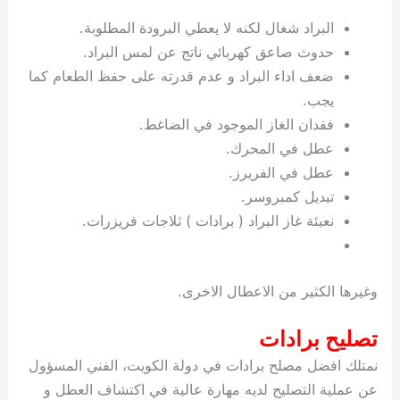
ي
ت
ت
ك
خ
البراد شغال لكنه لا يعطي البرودة المطلوبة.
ب
و
ي
حدوث صاعق كهربائي ناتج عن لمس البراد.
ا
ع
ص
ل
ا
ضعف اداء البراد و عدم قدرته على حفظ الطعام كما
ك
د
يجب.
و
ي
فقدان الغاز الموجود في الضاغط.
ي
ة
عطل في المحرك.
ت
عطل في الفريرز.
تبديل كمبروسر.
نعبئة غاز البراد ( برادات ) ثلاجات فريزرات.
وغيرها الكثير من الاعطال الاخرى.
تصليح برادات
نمتلك افضل مصلح برادات في دولة الكويت، الفني المسؤول
عن عملية التصليح لديه مهارة عالية في اكتشاف العطل و