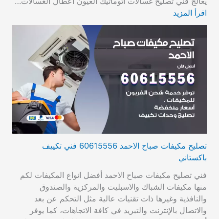
يعالج فني تصليح غسالات أتوماتيك العيون أعطال الغسالات…
اقرأ المزيد
تصليح مكيفات صباح الاحمد 60615556 فني تكييف
باكستاني
فني تصليح مكيفات صباح الاحمد أفضل انواع المكيفات لكم
منها مكيفات الشباك والاسبليت والمركزية والصندوق
والنافذية وغيرها ذات تقنيات عالية مثل التحكم عن بعد
والاتصال بالإنترنت والتبريد في كافة الاتجاهات، كما يوفر