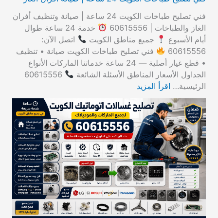
فني تصليح طباخات الكويت 24 ساعة | صيانة وتنظيف أفران
الغاز والطباخات | 60615556
خدمة 24 ساعة طوال
أيام الأسبوع
جميع مناطق الكويت
اتصل الآن:
60615556
فني تصليح طباخات الكويت صيانة • تنظيف
• قطع غيار أصلية — 24 ساعة خدماتنا الماركات الأنواع
الجداول الأسعار المناطق الأسئلة الشائعة
60615556
الرئيسية…
اقرأ المزيد