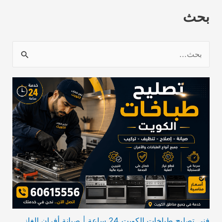
بحث
ا
ل
ب
ح
ث
ع
ن
:
فني تصليح طباخات الكويت 24 ساعة | صيانة أفران الغاز