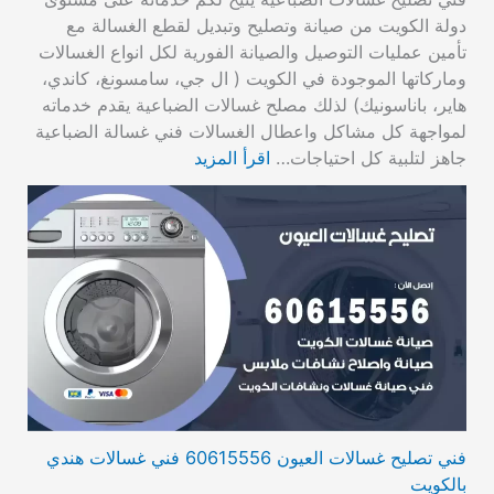
دولة الكويت من صيانة وتصليح وتبديل لقطع الغسالة مع
تأمين عمليات التوصيل والصيانة الفورية لكل انواع الغسالات
وماركاتها الموجودة في الكويت ( ال جي، سامسونغ، كاندي،
هاير، باناسونيك) لذلك مصلح غسالات الضباعية يقدم خدماته
لمواجهة كل مشاكل واعطال الغسالات فني غسالة الضباعية
جاهز لتلبية كل احتياجات…
اقرأ المزيد
فني تصليح غسالات العيون 60615556 فني غسالات هندي
بالكويت