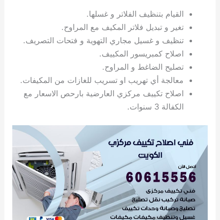
ي
ت
ت
ك
خ
القيام بتنظيف الفلاتر و غسلها.
ب
و
ي
تغير و تبديل فلاتر المكيف مع المراوح.
ا
ع
ص
تنظيف و غسيل مجاري التهوية و فتحات التصريف.
ل
ا
ك
د
اصلاح كمبريسور المكييف.
و
ي
تصليح الضاغط و المراوح.
ي
ة
معالجة أي تهريب او تسريب للغازات من المكيفات.
ت
اصلاح تكييف مركزي العارضية بارحص الاسعار مع
الكفالة 3 سنوات.