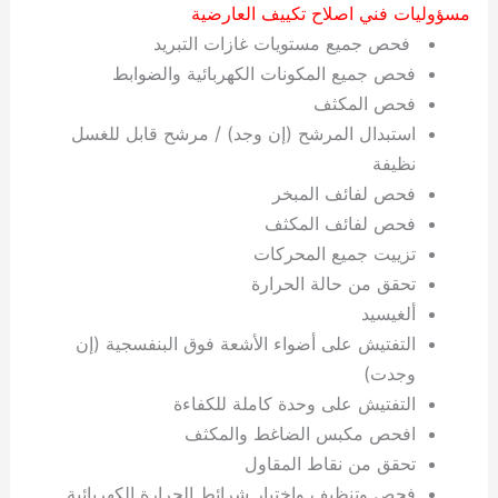
مسؤوليات فني اصلاح تكييف العارضية
فحص جميع مستويات غازات التبريد
فحص جميع المكونات الكهربائية والضوابط
فحص المكثف
استبدال المرشح (إن وجد) / مرشح قابل للغسل
نظيفة
فحص لفائف المبخر
فحص لفائف المكثف
تزييت جميع المحركات
تحقق من حالة الحرارة
ألغيسيد
التفتيش على أضواء الأشعة فوق البنفسجية (إن
وجدت)
التفتيش على وحدة كاملة للكفاءة
افحص مكبس الضاغط والمكثف
تحقق من نقاط المقاول
فحص وتنظيف واختبار شرائط الحرارة الكهربائية.