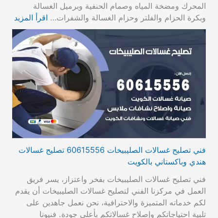
المحرك ومضخة المياه وصمام الحنفية وبرميل الغسالة
وبكرة الحزام والفلتر وحزام الغسالة والشفرات…
اقرأ المزيد
فني تصليح غسالات الصليبيخات 60615556 تصليح غسالات
هندي وباكستاني بالكويت
فني تصليح غسالات الصليبيخات بفخر واعتزاز، يسر فريق
العمل في مركزنا الفني لتصليح غسالات الصليبيخات أن يقدم
لكم خدماته المتميزة والاحترافية، نحن نعمل جاهدين على
تلبية احتياجاتكم وإصلاح غسالاتكم بأعلى جودة. فنيونا