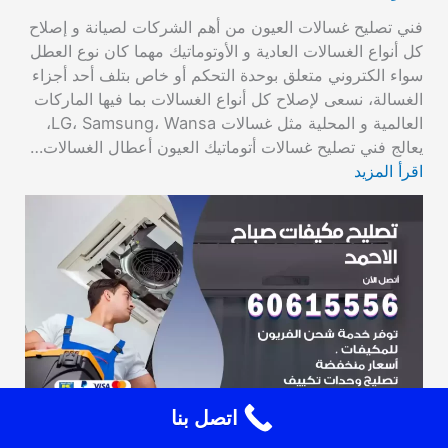
فني تصليح غسالات العيون من أهم الشركات لصيانة و إصلاح
كل أنواع الغسالات العادية و الأوتوماتيك مهما كان نوع العطل
سواء الكتروني متعلق بوحدة التحكم أو خاص بتلف أحد أجزاء
الغسالة، نسعى لإصلاح كل أنواع الغسالات بما فيها الماركات
العالمية و المحلية مثل غسالات LG، Samsung، Wansa،
يعالج فني تصليح غسالات أتوماتيك العيون أعطال الغسالات…
اقرأ المزيد
اتصل بنا
تصليح مكيفات صباح الاحمد 60615556 فني تكييف