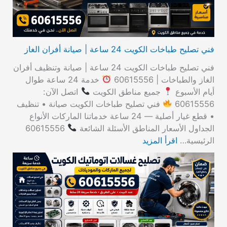
فني تصليح طباخات الكويت 24 ساعة | صيانة أفران الغاز
فني تصليح طباخات الكويت 24 ساعة | صيانة وتنظيف أفران
الغاز والطباخات | 60615556
خدمة 24 ساعة طوال
أيام الأسبوع
جميع مناطق الكويت
اتصل الآن:
60615556
فني تصليح طباخات الكويت صيانة • تنظيف
• قطع غيار أصلية — 24 ساعة خدماتنا الماركات الأنواع
الجداول الأسعار المناطق الأسئلة الشائعة
60615556
الرئيسية…
اقرأ المزيد