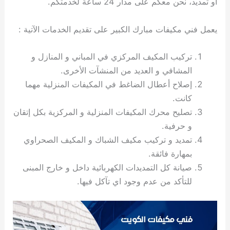
او تمديد، نحن معكم على مدار 24 ساعة لخدمتكم.
ي
ت
ت
ك
خ
ب
و
ي
يعمل فني مكيفات مبارك الكبير على تقديم الخدمات الآتية :
ا
ع
ص
ل
ا
ك
د
تركيب المكيف المركزي في المباني و المنازل و
و
ي
المشافي و العديد من المنشآت الأخرى.
ي
ة
إصلاح أعطال الضاغط في المكيفات المنزلية مهما
ت
كانت.
تصليح محرك المكيفات المنزلية و المركزية بكل إتقان
و حرفية.
تمديد و تركيب مكيف الشباك و المكيف الصحراوي
بمهارة فائقة.
صيانة كل التمديدات الكهربائية داخل و خارج المبنى
للتأكد من عدم وجود اي تآكل فيها.