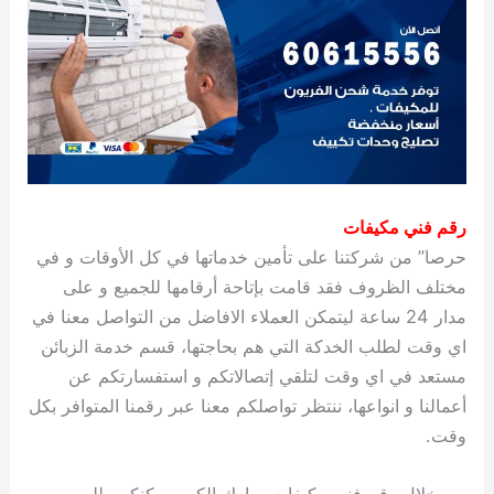
رقم فني مكيفات
حرصا” من شركتنا على تأمين خدماتها في كل الأوقات و في
مختلف الظروف فقد قامت بإتاحة أرقامها للجميع و على
مدار 24 ساعة ليتمكن العملاء الافاضل من التواصل معنا في
اي وقت لطلب الخدكة التي هم بحاجتها، قسم خدمة الزبائن
مستعد في اي وقت لتلقي إتصالاتكم و استفسارتكم عن
أعمالنا و انواعها، ننتظر تواصلكم معنا عبر رقمنا المتوافر بكل
وقت.