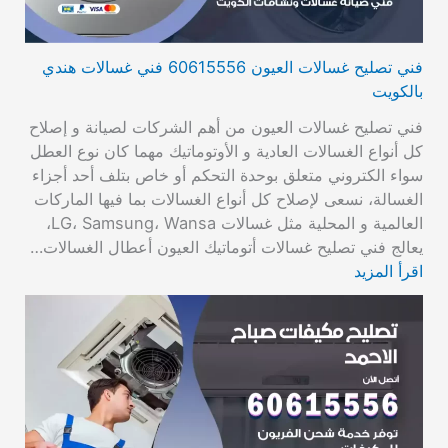
فني تصليح غسالات العيون 60615556 فني غسالات هندي
بالكويت
فني تصليح غسالات العيون من أهم الشركات لصيانة و إصلاح
كل أنواع الغسالات العادية و الأوتوماتيك مهما كان نوع العطل
سواء الكتروني متعلق بوحدة التحكم أو خاص بتلف أحد أجزاء
الغسالة، نسعى لإصلاح كل أنواع الغسالات بما فيها الماركات
العالمية و المحلية مثل غسالات LG، Samsung، Wansa،
يعالج فني تصليح غسالات أتوماتيك العيون أعطال الغسالات…
اقرأ المزيد