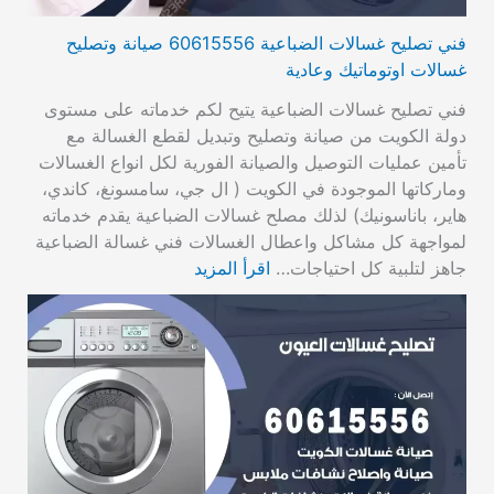
فني تصليح غسالات الضباعية 60615556 صيانة وتصليح
غسالات اوتوماتيك وعادية
فني تصليح غسالات الضباعية يتيح لكم خدماته على مستوى
دولة الكويت من صيانة وتصليح وتبديل لقطع الغسالة مع
تأمين عمليات التوصيل والصيانة الفورية لكل انواع الغسالات
وماركاتها الموجودة في الكويت ( ال جي، سامسونغ، كاندي،
هاير، باناسونيك) لذلك مصلح غسالات الضباعية يقدم خدماته
لمواجهة كل مشاكل واعطال الغسالات فني غسالة الضباعية
جاهز لتلبية كل احتياجات…
اقرأ المزيد