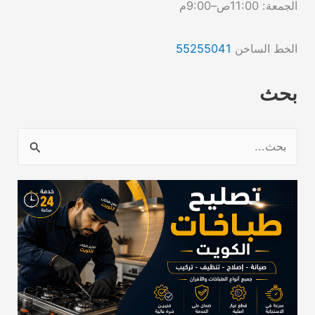
الجمعة: 11:00ص–9:00م
الخط الساخن
55255041
بحث
ا
ل
ب
ح
ث
ع
ن
: