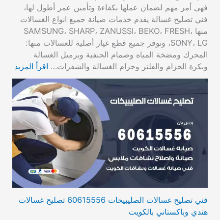
فهي أمر مهم لضمان عملها بكفاءة وتأمين عمر أطول لها،
فني تصليح غسالة يقدم خدمات صيانة جميع انواع الغسالات
منها SAMSUNG، SHARP، ZANUSSI، BEKO، FRESH،
SONY، LG، ونوفر جميع قطع غيار أصلية للغسالات منها:
المحرك ومضخة المياه وصمام الحنفية وبرميل الغسالة
وبكرة الحزام والفلتر وحزام الغسالة والشفرات…
اقرأ المزيد
فني تصليح غسالات الصليبيخات 60615556 تصليح غسالات
هندي وباكستاني بالكويت