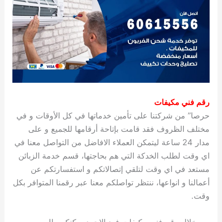
رقم فني مكيفات
حرصا” من شركتنا على تأمين خدماتها في كل الأوقات و في
مختلف الظروف فقد قامت بإتاحة أرقامها للجميع و على
مدار 24 ساعة ليتمكن العملاء الافاضل من التواصل معنا في
اي وقت لطلب الخدكة التي هم بحاجتها، قسم خدمة الزبائن
مستعد في اي وقت لتلقي إتصالاتكم و استفسارتكم عن
أعمالنا و انواعها، ننتظر تواصلكم معنا عبر رقمنا المتوافر بكل
وقت.