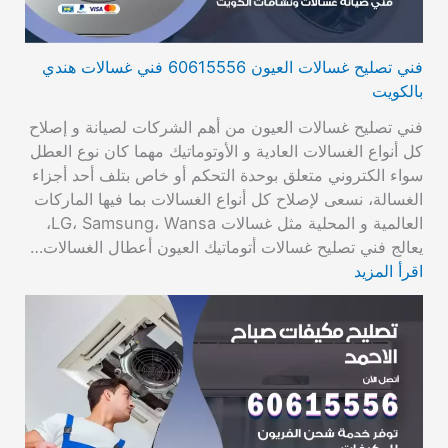
فني تصليح غسالات العيون 60615556 فني غسالات هندي
بالكويت
فني تصليح غسالات العيون من أهم الشركات لصيانة و إصلاح
كل أنواع الغسالات العادية و الأوتوماتيك مهما كان نوع العطل
سواء الكتروني متعلق بوحدة التحكم أو خاص بتلف أحد أجزاء
الغسالة، نسعى لإصلاح كل أنواع الغسالات بما فيها الماركات
العالمية و المحلية مثل غسالات LG، Samsung، Wansa،
يعالج فني تصليح غسالات أتوماتيك العيون أعطال الغسالات…
اقرأ المزيد