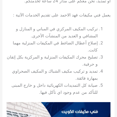
او تمديد، نحن معكم على مدار 24 ساعة لخدمتكم.
ي
ت
ت
ك
خ
ب
و
ي
يعمل فني مكيفات فهد الاحمد على تقديم الخدمات الآتية :
ا
ع
ص
ل
ا
ك
د
تركيب المكيف المركزي في المباني و المنازل و
و
ي
المشافي و العديد من المنشآت الأخرى.
ي
ة
إصلاح أعطال الضاغط في المكيفات المنزلية مهما
ت
كانت.
تصليح محرك المكيفات المنزلية و المركزية بكل إتقان
و حرفية.
تمديد و تركيب مكيف الشباك و المكيف الصحراوي
بمهارة فائقة.
صيانة كل التمديدات الكهربائية داخل و خارج المبنى
للتأكد من عدم وجود اي تآكل فيها.