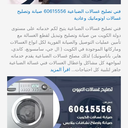
فني تصليح غسالات الضباعية 60615556 صيانة وتصليح
غسالات اوتوماتيك وعادية
فني تصليح غسالات الضباعية يتيح لكم خدماته على مستوى
دولة الكويت من صيانة وتصليح وتبديل لقطع الغسالة مع
تأمين عمليات التوصيل والصيانة الفورية لكل انواع الغسالات
وماركاتها الموجودة في الكويت ( ال جي، سامسونغ، كاندي،
هاير، باناسونيك) لذلك مصلح غسالات الضباعية يقدم خدماته
لمواجهة كل مشاكل واعطال الغسالات فني غسالة الضباعية
جاهز لتلبية كل احتياجات…
اقرأ المزيد