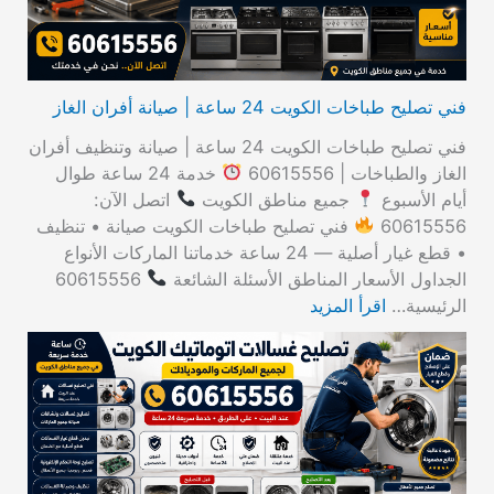
فني تصليح طباخات الكويت 24 ساعة | صيانة أفران الغاز
فني تصليح طباخات الكويت 24 ساعة | صيانة وتنظيف أفران
الغاز والطباخات | 60615556
خدمة 24 ساعة طوال
أيام الأسبوع
جميع مناطق الكويت
اتصل الآن:
60615556
فني تصليح طباخات الكويت صيانة • تنظيف
• قطع غيار أصلية — 24 ساعة خدماتنا الماركات الأنواع
الجداول الأسعار المناطق الأسئلة الشائعة
60615556
الرئيسية…
اقرأ المزيد