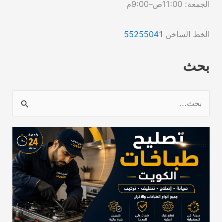
الجمعة: 11:00ص–9:00م
الخط الساخن
55255041
بحث
ا
ل
ب
ح
ث
ع
ن
: