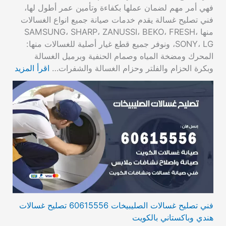
فهي أمر مهم لضمان عملها بكفاءة وتأمين عمر أطول لها،
فني تصليح غسالة يقدم خدمات صيانة جميع انواع الغسالات
منها SAMSUNG، SHARP، ZANUSSI، BEKO، FRESH،
SONY، LG، ونوفر جميع قطع غيار أصلية للغسالات منها:
المحرك ومضخة المياه وصمام الحنفية وبرميل الغسالة
وبكرة الحزام والفلتر وحزام الغسالة والشفرات…
اقرأ المزيد
فني تصليح غسالات الصليبيخات 60615556 تصليح غسالات
هندي وباكستاني بالكويت